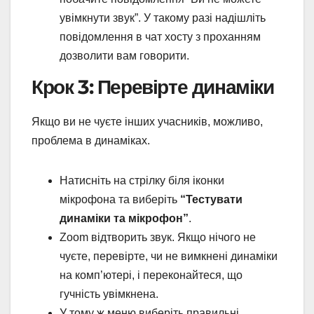
увімкнути звук”. У такому разі надішліть
повідомлення в чат хосту з проханням
дозволити вам говорити.
Крок 3: Перевірте динаміки
Якщо ви не чуєте інших учасників, можливо,
проблема в динаміках.
Натисніть на стрілку біля іконки
мікрофона та виберіть
“Тестувати
динаміки та мікрофон”
.
Zoom відтворить звук. Якщо нічого не
чуєте, перевірте, чи не вимкнені динаміки
на комп’ютері, і переконайтеся, що
гучність увімкнена.
У тому ж меню виберіть правильні