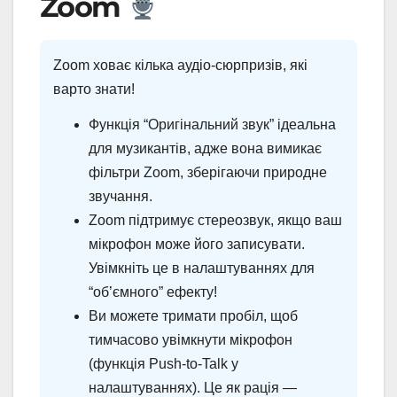
Zoom
Zoom ховає кілька аудіо-сюрпризів, які
варто знати!
Функція “Оригінальний звук” ідеальна
для музикантів, адже вона вимикає
фільтри Zoom, зберігаючи природне
звучання.
Zoom підтримує стереозвук, якщо ваш
мікрофон може його записувати.
Увімкніть це в налаштуваннях для
“об’ємного” ефекту!
Ви можете тримати пробіл, щоб
тимчасово увімкнути мікрофон
(функція Push-to-Talk у
налаштуваннях). Це як рація —