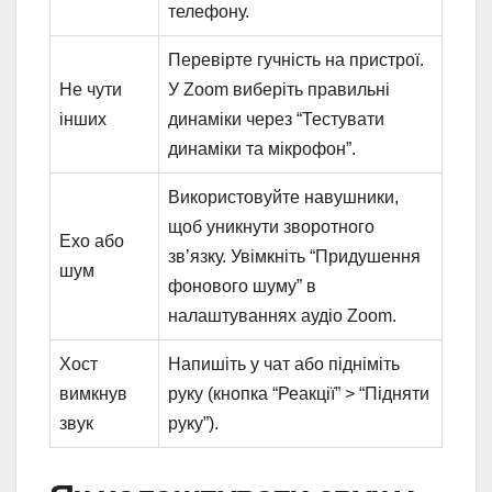
телефону.
Перевірте гучність на пристрої.
Не чути
У Zoom виберіть правильні
інших
динаміки через “Тестувати
динаміки та мікрофон”.
Використовуйте навушники,
щоб уникнути зворотного
Ехо або
зв’язку. Увімкніть “Придушення
шум
фонового шуму” в
налаштуваннях аудіо Zoom.
Хост
Напишіть у чат або підніміть
вимкнув
руку (кнопка “Реакції” > “Підняти
звук
руку”).