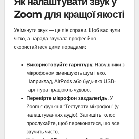
Як налаштувати звук у
Zoom для кращої якості
Увімкнути звук — це пів справи. Щоб вас чули
чітко, а нарада звучала професійно,
скористайтеся цими порадами:
Використовуйте гарнітуру.
Навушники з
мікрофоном зменшують шум і ехо.
Наприклад, AirPods або будь-яка USB-
гарнітура працюють чудово.
Перевірте мікрофон заздалегідь.
У
Zoom є функція “Тестувати мікрофон” (у
налаштуваннях аудіо). Запишіть голос і
прослухайте, щоб переконатися, що все
звучить чисто.