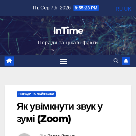
Перейти
Пт. Сер 7th, 2026
8:55:25 PM
RU
UK
до
вмісту
InTime
Поради та цікаві факти
ПОРАДИ ТА ЛАЙФХАКИ
Як увімкнути звук у
зумі (Zoom)