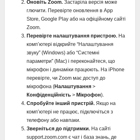
Оновіть Zoom.
Застаріла версія може
глючити. Перевірте оновлення в App
Store, Google Play або на офіційному сайті
Zoom.
Перевірте налаштування пристрою.
На
комп’ютері відкрийте “Налаштування
звуку” (Windows) або “Системні
параметри” (Mac) і переконайтеся, що
мікрофон і динаміки працюють. На iPhone
перевірте, чи Zoom має доступ до
мікрофона (
Налаштування
>
Конфіденційність
>
Мікрофон
).
Спробуйте інший пристрій.
Якщо на
комп’ютері не працює, підключіться з
телефону або навпаки.
Зверніться до підтримки.
На сайті
support.zoom.com є чат і база знань, де