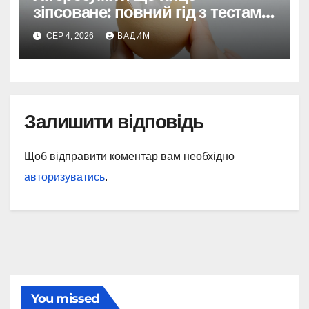
зіпсоване: повний гід з тестами
та поясненнями
СЕР 4, 2026
ВАДИМ
Залишити відповідь
Щоб відправити коментар вам необхідно
авторизуватись
.
You missed