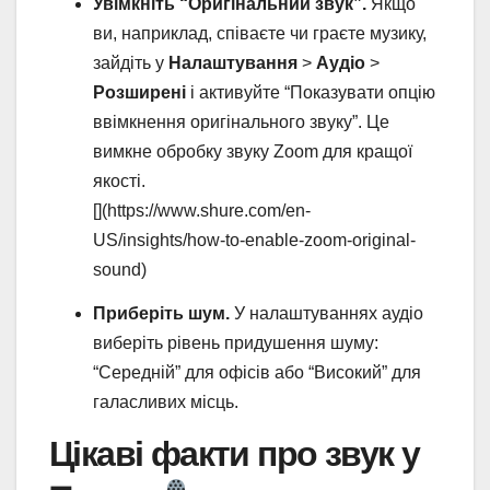
Увімкніть “Оригінальний звук”.
Якщо
ви, наприклад, співаєте чи граєте музику,
зайдіть у
Налаштування
>
Аудіо
>
Розширені
і активуйте “Показувати опцію
ввімкнення оригінального звуку”. Це
вимкне обробку звуку Zoom для кращої
якості.
[](https://www.shure.com/en-
US/insights/how-to-enable-zoom-original-
sound)
Приберіть шум.
У налаштуваннях аудіо
виберіть рівень придушення шуму:
“Середній” для офісів або “Високий” для
галасливих місць.
Цікаві факти про звук у