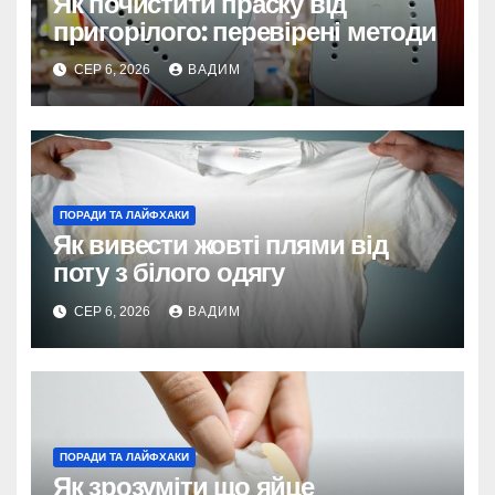
Як почистити праску від
пригорілого: перевірені методи
СЕР 6, 2026
ВАДИМ
ПОРАДИ ТА ЛАЙФХАКИ
Як вивести жовті плями від
поту з білого одягу
СЕР 6, 2026
ВАДИМ
ПОРАДИ ТА ЛАЙФХАКИ
Як зрозуміти що яйце