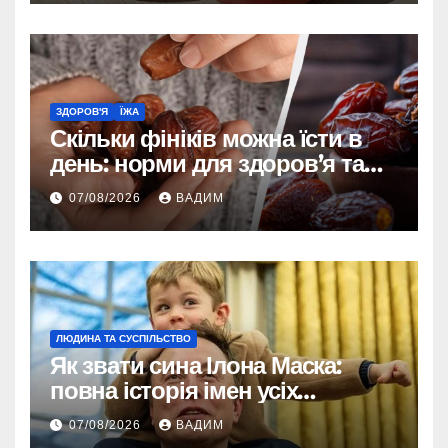
ЗДОРОВ'Я
ЇЖА
Скільки фініків можна їсти в
день: норми для здоров’я та
енергії
07/08/2026
ВАДИМ
ЛЮДИНА ТА СУСПІЛЬСТВО
Як звати сина Ілона Маска:
повна історія імен усіх
хлопчиків мільярдера
07/08/2026
ВАДИМ