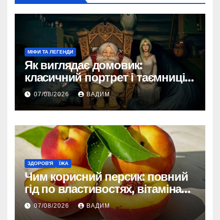
МІФИ ТА ЛЕГЕНДИ
Як виглядає домовик:
класичний портрет і таємниці
зовнішності
07/08/2026
ВАДИМ
ЗДОРОВ'Я
ЇЖА
Чим корисний персик: повний
гід по властивостях, вітамінах і
впливі на організм
07/08/2026
ВАДИМ