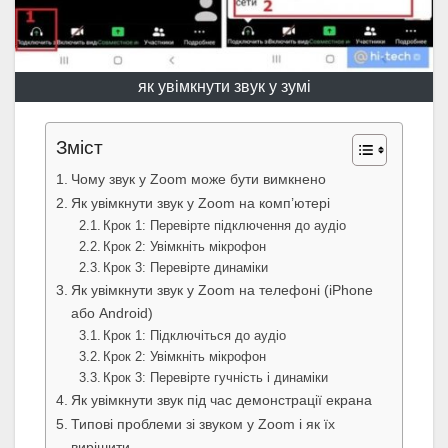
як увімкнути звук у зумі
Зміст
Чому звук у Zoom може бути вимкнено
Як увімкнути звук у Zoom на комп’ютері
Крок 1: Перевірте підключення до аудіо
Крок 2: Увімкніть мікрофон
Крок 3: Перевірте динаміки
Як увімкнути звук у Zoom на телефоні (iPhone
або Android)
Крок 1: Підключіться до аудіо
Крок 2: Увімкніть мікрофон
Крок 3: Перевірте гучність і динаміки
Як увімкнути звук під час демонстрації екрана
Типові проблеми зі звуком у Zoom і як їх
вирішити