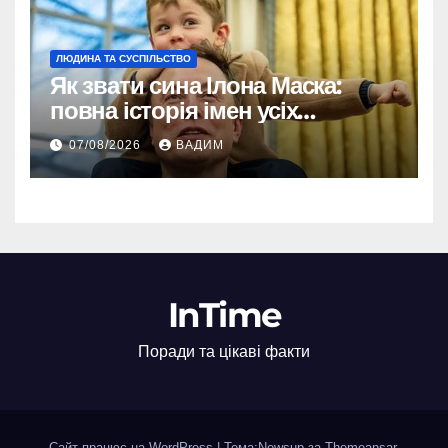
ЛЮДИНА ТА СУСПІЛЬСТВО
Як звати сина Ілона Маска:
повна історія імен усіх
хлопчиків мільярдера
07/08/2026
ВАДИМ
InTime
Поради та цікаві факти
Сайт працює на WordPress
|
Тема:Newsup за
Themeansar
.