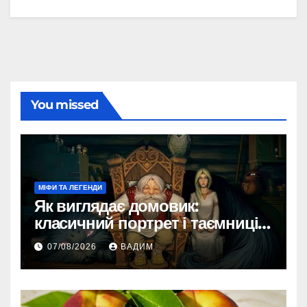
You missed
МІФИ ТА ЛЕГЕНДИ
Як виглядає домовик:
класичний портрет і таємниці
зовнішності
07/08/2026
ВАДИМ