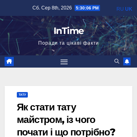
Перейти
Сб. Сер 8th, 2026
5:30:07 PM
RU
UK
до
вмісту
InTime
Поради та цікаві факти
ТАТУ
Як стати тату
майстром, із чого
почати і що потрібно?