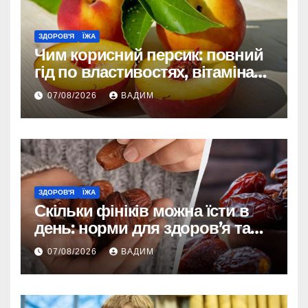
ЗДОРОВ'Я
ЇЖА
Чим корисний персик: повний
гід по властивостях, вітамінах і
впливі на організм
07/08/2026
ВАДИМ
ЗДОРОВ'Я
ЇЖА
Скільки фініків можна їсти в
день: норми для здоров’я та
енергії
07/08/2026
ВАДИМ