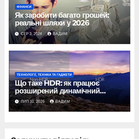
ФІНАНСИ
Як заробити багато грошей:
реальні шляхи у 2026
СЕР 3, 2026
ВАДИМ
ТЕХНОЛОГІЇ, ТЕХНІКА ТА ГАДЖЕТИ
Що таке HDR: як працює
розширений динамічний
діапазон
ЛИП 31, 2026
ВАДИМ