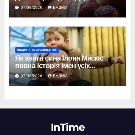
енергії
07/08/2026
ВАДИМ
ЛЮДИНА ТА СУСПІЛЬСТВО
Як звати сина Ілона Маска:
повна історія імен усіх
хлопчиків мільярдера
07/08/2026
ВАДИМ
InTime