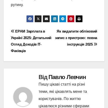
рутину.
Навігація
EPAM Зарплата в
Як видалити обліковий
Україні 2025: Детальний
запис з пристрою: повна
записів
Огляд Доходів IT-
інструкція 2025
Фахівців
Від
Павло Левчин
Пишу цікаві статті на різні
теми, які цікавлять мене та
користувачів. По життю
цікавлюся різними сферами