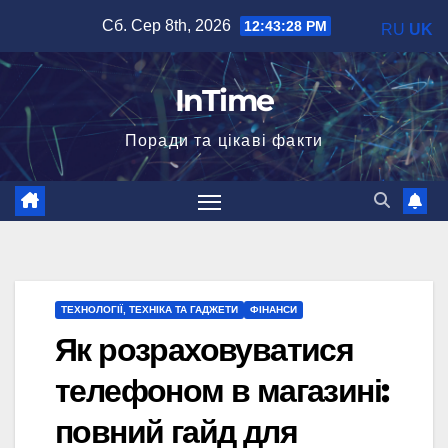
Перейти
Сб. Сер 8th, 2026
12:43:29 PM
RU
UK
до
вмісту
InTime
Поради та цікаві факти
ТЕХНОЛОГІЇ, ТЕХНІКА ТА ГАДЖЕТИ
ФІНАНСИ
Як розраховуватися
телефоном в магазині:
повний гайд для