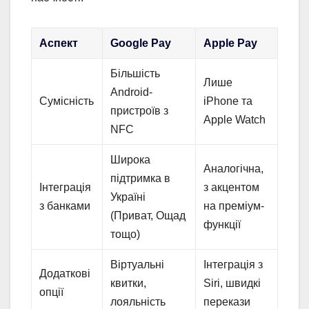
Аспект
Google Pay
Apple Pay
Більшість
Лише
Android-
Сумісність
iPhone та
пристроїв з
Apple Watch
NFC
Широка
Аналогічна,
підтримка в
Інтеграція
з акцентом
Україні
з банками
на преміум-
(Приват, Ощад
функції
тощо)
Віртуальні
Інтеграція з
Додаткові
квитки,
Siri, швидкі
опції
лояльність
перекази