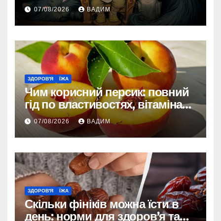
зовнішності
07/08/2026
ВАДИМ
ЗДОРОВ'Я
ЇЖА
Чим корисний персик: повний
гід по властивостях, вітамінах і
впливі на організм
07/08/2026
ВАДИМ
ЗДОРОВ'Я
ЇЖА
Скільки фініків можна їсти в
день: норми для здоров’я та