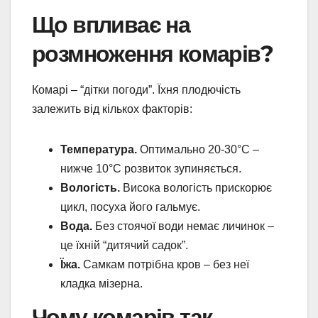
Що впливає на
розмноження комарів?
Комарі – “дітки погоди”. Їхня плодючість
залежить від кількох факторів:
Температура.
Оптимально 20-30°C –
нижче 10°C розвиток зупиняється.
Вологість.
Висока вологість прискорює
цикл, посуха його гальмує.
Вода.
Без стоячої води немає личинок –
це їхній “дитячий садок”.
Їжа.
Самкам потрібна кров – без неї
кладка мізерна.
Чому комарів так