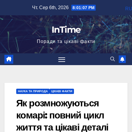
Перейти
Чт. Сер 6th, 2026
8:01:09 PM
R
до
вмісту
InTime
Поради та цікаві факти
НАУКА ТА ПРИРОДА
ЦІКАВІ ФАКТИ
Як розмножуються
комарі: повний цикл
життя та цікаві деталі