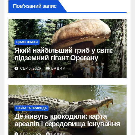
Пов’язаний запис
ЦІКАВІ ФАКТИ
Який найбільший гриб у світі:
підземний гігант Орегону
СЕР 6, 2026
ВАДИМ
НАУКА ТА ПРИРОДА
Де живуть крокодили: карта
ареалів і середовища існування
СЕР 6, 2026
ВАДИМ