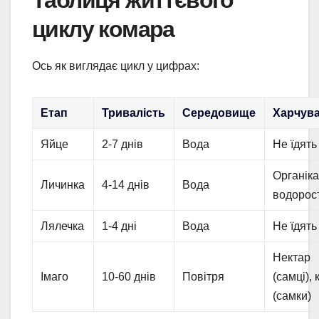
циклу комара
Ось як виглядає цикл у цифрах:
Етап
Тривалість
Середовище
Харчув
Яйце
2-7 днів
Вода
Не їдять
Органіка
Личинка
4-14 днів
Вода
водорос
Лялечка
1-4 дні
Вода
Не їдять
Нектар
Імаго
10-60 днів
Повітря
(самці), 
(самки)