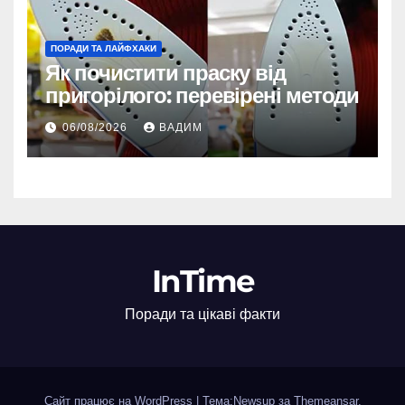
ПОРАДИ ТА ЛАЙФХАКИ
Як почистити праску від
пригорілого: перевірені методи
06/08/2026
ВАДИМ
InTime
Поради та цікаві факти
Сайт працює на WordPress
|
Тема:Newsup за
Themeansar
.