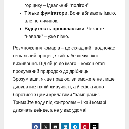
горщику – ідеальний “полігон”.
Тільки фумігатори.
Вони вбивають імаго,
але не личинок.
Відсутність профілактики.
Чекаєте
“навали” – уже пізно.
Розмноження комарів – це складний і водночас
геніальний процес, який забезпечує їхнє
виживання. Від яйця до імаго – кожен етап
продуманий природою до дрібниць.
Зрозумівши, як це працює, ви зможете не лише
дивуватися їхній живучості, а й ефективно
боротися з цими крилатими “вампірами”.
Тримайте воду під контролем – і хай комарі
дзижчать деінде, а не у вас удома!