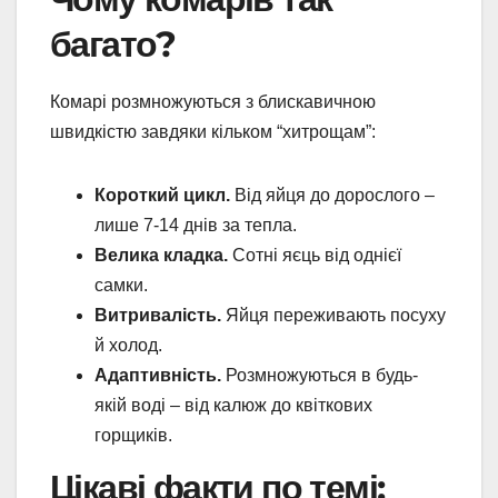
багато?
Комарі розмножуються з блискавичною
швидкістю завдяки кільком “хитрощам”:
Короткий цикл.
Від яйця до дорослого –
лише 7-14 днів за тепла.
Велика кладка.
Сотні яєць від однієї
самки.
Витривалість.
Яйця переживають посуху
й холод.
Адаптивність.
Розмножуються в будь-
якій воді – від калюж до квіткових
горщиків.
Цікаві факти по темі: