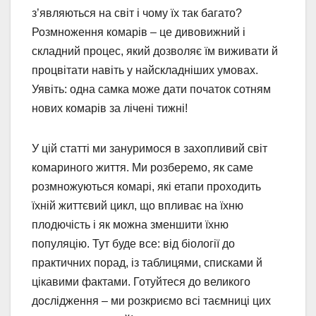
з’являються на світ і чому їх так багато?
Розмноження комарів – це дивовижний і
складний процес, який дозволяє їм виживати й
процвітати навіть у найскладніших умовах.
Уявіть: одна самка може дати початок сотням
нових комарів за лічені тижні!
У цій статті ми зануримося в захопливий світ
комариного життя. Ми розберемо, як саме
розмножуються комарі, які етапи проходить
їхній життєвий цикл, що впливає на їхню
плодючість і як можна зменшити їхню
популяцію. Тут буде все: від біології до
практичних порад, із таблицями, списками й
цікавими фактами. Готуйтеся до великого
дослідження – ми розкриємо всі таємниці цих