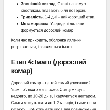
Зовнішній вигляд.
Схожі на кому з
хвостиком, плавають біля поверхні.
Тривалість.
1-4 дні – найкоротший етап.
Метаморфоза.
Усередині лялечки
формується дорослий комар.
Коли час приходить, оболонка лялечки
розривається, і з’являється імаго.
Етап 4: Імаго (дорослий
комар)
Дорослий комар – це той самий дзижчащий
“вампір”, якого ми знаємо. Самці живуть
недовго, до 10-20 днів, і харчуються нектаром.
Самки можуть жити до 1-2 місяців, і саме вони
кусають, щоб отримати кров для розмноження.