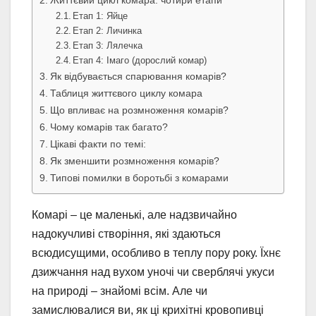
Життєвий цикл комара: чотири етапи
Етап 1: Яйце
Етап 2: Личинка
Етап 3: Лялечка
Етап 4: Імаго (дорослий комар)
Як відбувається спарювання комарів?
Таблиця життєвого циклу комара
Що впливає на розмноження комарів?
Чому комарів так багато?
Цікаві факти по темі:
Як зменшити розмноження комарів?
Типові помилки в боротьбі з комарами
Комарі – це маленькі, але надзвичайно
надокучливі створіння, які здаються
всюдисущими, особливо в теплу пору року. Їхнє
дзижчання над вухом уночі чи сверблячі укуси
на природі – знайомі всім. Але чи
замислювалися ви, як ці крихітні кровопивці