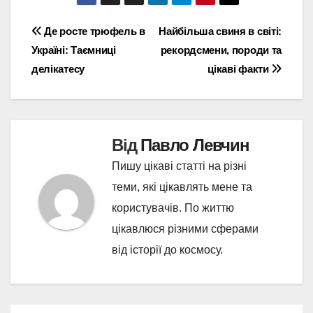
Навігація
Де росте трюфель в
Найбільша свиня в світі:
Україні: Таємниці
рекордсмени, породи та
записів
делікатесу
цікаві факти
Від
Павло Левчин
Пишу цікаві статті на різні
теми, які цікавлять мене та
користувачів. По життю
цікавлюся різними сферами
від історії до космосу.