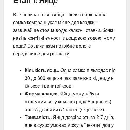
Етап 1: Яйце
Все починається з яйця. Після спарювання
самка комара шукає місце для кладки –
зазвичай це стояча вода: калюжі, ставки, бочки,
навіть крихітні ємності з дощовою водою. Чому
вода? Бо личинкам потрібне вологе
середовище для розвитку.
Кількість яєць.
Одна самка відкладає від
30 до 300 яєць за раз, залежно від виду й
кількості випитої крові.
Форма кладки.
Яйця можуть бути
окремими (як у комарів роду Anopheles)
або з’єднаними в “плоти” (як у Culex).
Тривалість.
Яйця дозрівають за 2-7 днів,
але в сухих умовах можуть “чекати” дощу