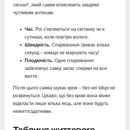
сигнал”, який самки вловлюють завдяки
чутливим антенам.
Час.
Рої з’являються на світанку чи в
сутінках, коли повітря вологе.
Швидкість.
Спарювання триває кілька
секунд – комарі не марнують часу!
Плодючість.
Одне спарювання
забезпечує самці запас сперми на все
життя.
Після цього самка шукає кров – без неї яйця не
розвинуться. Цікаво, що без крові вона може
відкласти лише кілька яєць, але вони будуть
нежиттєздатними.
Таблиця життєвого