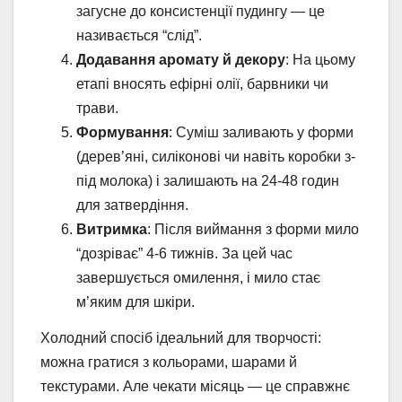
загусне до консистенції пудингу — це
називається “слід”.
Додавання аромату й декору
: На цьому
етапі вносять ефірні олії, барвники чи
трави.
Формування
: Суміш заливають у форми
(дерев’яні, силіконові чи навіть коробки з-
під молока) і залишають на 24-48 годин
для затвердіння.
Витримка
: Після виймання з форми мило
“дозріває” 4-6 тижнів. За цей час
завершується омилення, і мило стає
м’яким для шкіри.
Холодний спосіб ідеальний для творчості:
можна гратися з кольорами, шарами й
текстурами. Але чекати місяць — це справжнє