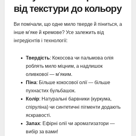
від текстури до кольору
Ви помічали, що одне мило тверде й піниться, а
інше м’яке й кремове? Усе залежить від
інгредієнтів і технології:
Твердість
: Кокосова чи пальмова олія
роблять мило міцним, а надлишок
оливкової — м’яким.
Піна
: Більше кокосової олії — більше
пухнастих бульбашок.
Колір
: Натуральні барвники (куркума,
спіруліна) чи синтетичні пігменти додають
яскравості.
Запах
: Ефірні олії чи ароматизатори —
вибір за вами!