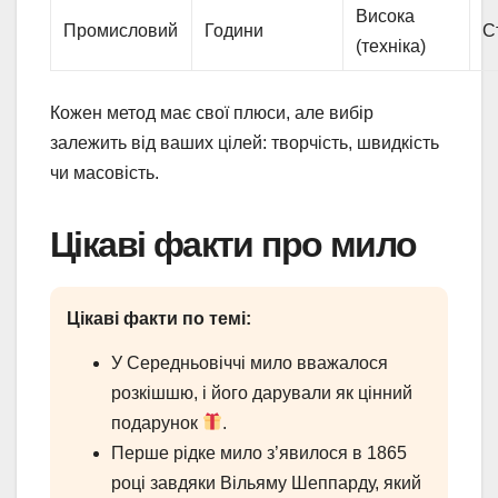
Висока
Промисловий
Години
С
(техніка)
Кожен метод має свої плюси, але вибір
залежить від ваших цілей: творчість, швидкість
чи масовість.
Цікаві факти про мило
Цікаві факти по темі:
У Середньовіччі мило вважалося
розкішшю, і його дарували як цінний
подарунок
.
Перше рідке мило з’явилося в 1865
році завдяки Вільяму Шеппарду, який