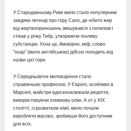
У Стародавньому Римі мило стало популярним
завдяки легенді про гору Сапо, де нібито жир
від жертвоприношень змішувався з попелом і
стікав у річку Тибр, утворюючи пінливу
субстанцію. Хоча це, ймовірно, міф, слово
“soap” (мило англійською) дійсно походить від
назви цієї гори.
У Середньовіччі миловаріння стало
справжньою професією. У Європі, особливо в
Марселі, майстри вдосконалювали рецепти,
використовуючи оливкову олію. А от у XIX
столітті, із розвитком хімії, мило почали
виробляти масово, зробивши його доступним
для всіх.