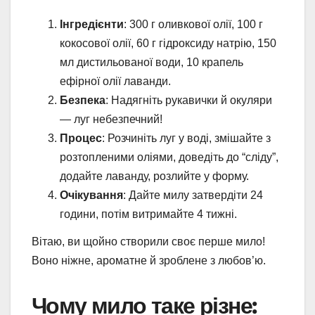
Інгредієнти
: 300 г оливкової олії, 100 г
кокосової олії, 60 г гідроксиду натрію, 150
мл дистильованої води, 10 крапель
ефірної олії лаванди.
Безпека
: Надягніть рукавички й окуляри
— луг небезпечний!
Процес
: Розчиніть луг у воді, змішайте з
розтопленими оліями, доведіть до “сліду”,
додайте лаванду, розлийте у форму.
Очікування
: Дайте милу затвердіти 24
години, потім витримайте 4 тижні.
Вітаю, ви щойно створили своє перше мило!
Воно ніжне, ароматне й зроблене з любов’ю.
Чому мило таке різне: