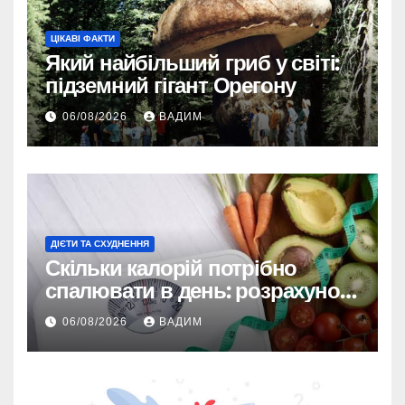
ЦІКАВІ ФАКТИ
Який найбільший гриб у світі:
підземний гігант Орегону
06/08/2026
ВАДИМ
ДІЄТИ ТА СХУДНЕННЯ
Скільки калорій потрібно
спалювати в день: розрахунок
TDEE і безпечні норми
06/08/2026
ВАДИМ