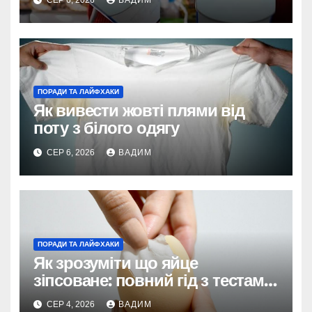
СЕР 6, 2026
ВАДИМ
ПОРАДИ ТА ЛАЙФХАКИ
Як вивести жовті плями від
поту з білого одягу
СЕР 6, 2026
ВАДИМ
ПОРАДИ ТА ЛАЙФХАКИ
Як зрозуміти що яйце
зіпсоване: повний гід з тестами
та поясненнями
СЕР 4, 2026
ВАДИМ