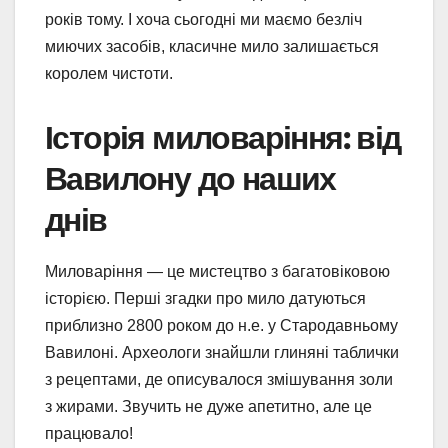
років тому. І хоча сьогодні ми маємо безліч
миючих засобів, класичне мило залишається
королем чистоти.
Історія миловаріння: від
Вавилону до наших
днів
Миловаріння — це мистецтво з багатовіковою
історією. Перші згадки про мило датуються
приблизно 2800 роком до н.е. у Стародавньому
Вавилоні. Археологи знайшли глиняні таблички
з рецептами, де описувалося змішування золи
з жирами. Звучить не дуже апетитно, але це
працювало!