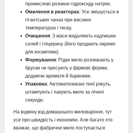
промислові розчини гідроксиду натрію.
Омилення в реакторах
: Усе змішується в
гігантських чанах при високих
температурах і тиску.
Очищення
: З маси видаляють надлишки
солей і гліцерину (його продають окремо
для косметики).
Формування
: Рідке мило розливають у
бруски чи пресують у фірмові форми,
додаючи аромати й барвники.
Упаковка
: Автоматизовані лінії ріжуть,
штампують і пакують мило за лічені
секунди.
На відміну від домашнього миловаріння, тут
усе про швидкість і економію. Але багато хто
вважає, що фабричне мило поступається