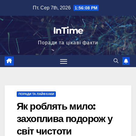
Перейти
Пт. Сер 7th, 2026
1:56:09 PM
до
вмісту
InTime
Поради та цікаві факти
ПОРАДИ ТА ЛАЙФХАКИ
Як роблять мило:
захоплива подорож у
світ чистоти