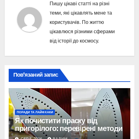
Пишу цікаві статті на різні
теми, які цікавлять мене та
користувачів. По життю
цікавлюся різними сферами
від історії до космосу.
Пов’язаний запис
ПОРАДИ ТА ЛАЙФХАКИ
Як почистити праску від
пригорілого: перевірені методи