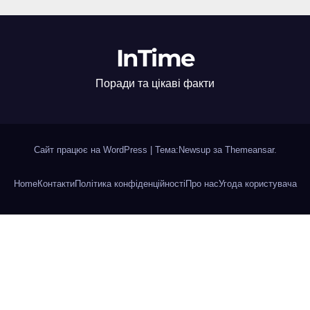
InTime
Поради та цікаві факти
Сайт працює на WordPress
|
Тема:Newsup за
Themeansar
.
Home
Контакти
Політика конфіденційності
Про нас
Угода користувача