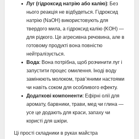
Луг (гідроксид натрію або калію)
: Без
нього реакція не відбудеться. Гідроксид
натрію (NaOH) використовують для
твердого мила, а гідроксид калію (KOH) —
для рідкого. Це агресивна речовина, але в
готовому продукті вона повністю
нейтралізується.
Вода
: Вона потрібна, щоб розчинити луг і
запустити процес омилення. Іноді воду
замінюють молоком, трав’яними настоями
чи навіть соком для особливого ефекту.
Додаткові компоненти
: Ефірні олії для
аромату, барвники, трави, мед чи глина —
усе це додають для краси, запаху чи
користі для шкіри.
Ці прості складники в руках майстра