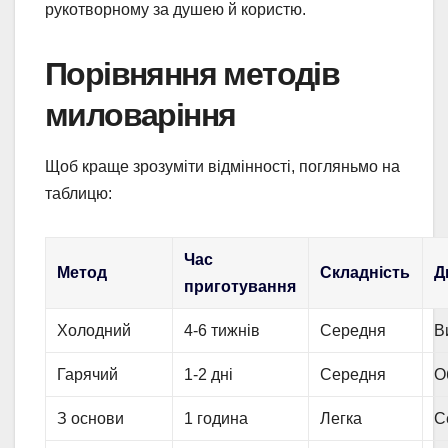
рукотворному за душею й користю.
Порівняння методів
миловаріння
Щоб краще зрозуміти відмінності, погляньмо на
таблицю:
Час
Метод
Складність
Д
приготування
Холодний
4-6 тижнів
Середня
В
Гарячий
1-2 дні
Середня
О
З основи
1 година
Легка
С