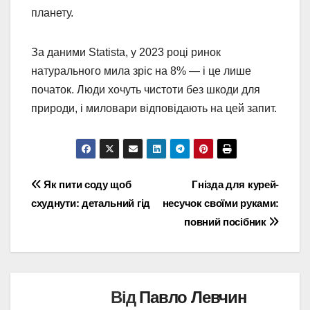
планету.
За даними Statista, у 2023 році ринок
натурального мила зріс на 8% — і це лише
початок. Люди хочуть чистоти без шкоди для
природи, і миловари відповідають на цей запит.
Навігація
Як пити соду щоб
Гнізда для курей-
схуднути: детальний гід
несучок своїми руками:
записів
повний посібник
Від
Павло Левчин