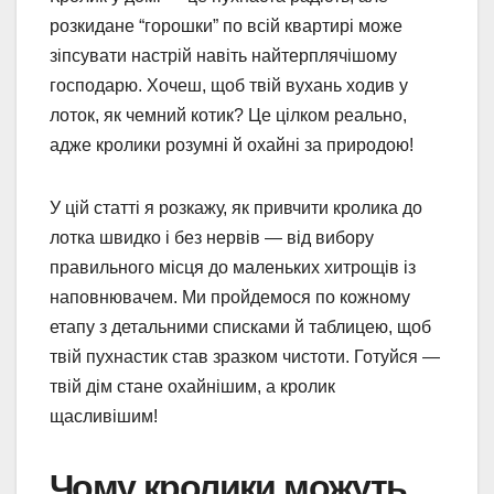
розкидане “горошки” по всій квартирі може
зіпсувати настрій навіть найтерплячішому
господарю. Хочеш, щоб твій вухань ходив у
лоток, як чемний котик? Це цілком реально,
адже кролики розумні й охайні за природою!
У цій статті я розкажу, як привчити кролика до
лотка швидко і без нервів — від вибору
правильного місця до маленьких хитрощів із
наповнювачем. Ми пройдемося по кожному
етапу з детальними списками й таблицею, щоб
твій пухнастик став зразком чистоти. Готуйся —
твій дім стане охайнішим, а кролик
щасливішим!
Чому кролики можуть