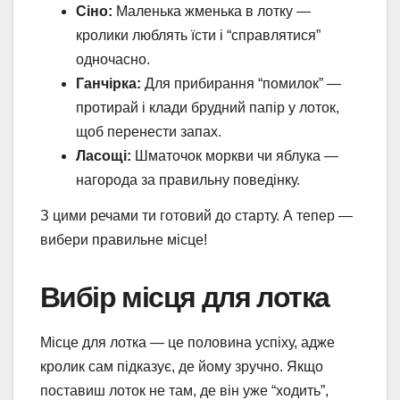
Сіно:
Маленька жменька в лотку —
кролики люблять їсти і “справлятися”
одночасно.
Ганчірка:
Для прибирання “помилок” —
протирай і клади брудний папір у лоток,
щоб перенести запах.
Ласощі:
Шматочок моркви чи яблука —
нагорода за правильну поведінку.
З цими речами ти готовий до старту. А тепер —
вибери правильне місце!
Вибір місця для лотка
Місце для лотка — це половина успіху, адже
кролик сам підказує, де йому зручно. Якщо
поставиш лоток не там, де він уже “ходить”,