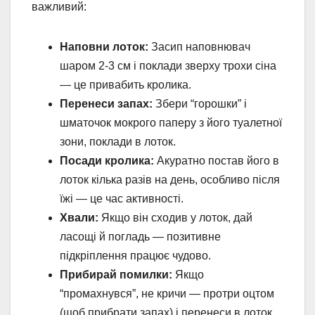
важливий:
Наповни лоток:
Засип наповнювач
шаром 2-3 см і поклади зверху трохи сіна
— це привабить кролика.
Перенеси запах:
Збери “горошки” і
шматочок мокрого паперу з його туалетної
зони, поклади в лоток.
Посади кролика:
Акуратно постав його в
лоток кілька разів на день, особливо після
їжі — це час активності.
Хвали:
Якщо він сходив у лоток, дай
ласощі й погладь — позитивне
підкріплення працює чудово.
Прибирай помилки:
Якщо
“промахнувся”, не кричи — протри оцтом
(щоб прибрати запах) і перенеси в лоток.