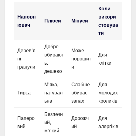
Коли
Наповн
викори
Плюси
Мінуси
ювач
стовува
ти
Добре
Дерев’я
Може
вбирают
Для
ні
порошит
ь,
клітки
гранули
и
дешево
М’яка,
Слабше
Для
Тирса
натурал
вбирає
молодих
ьна
запах
кроликів
Безпечн
Паперо
Дорожч
Для
ий,
вий
ий
алергіків
м’який