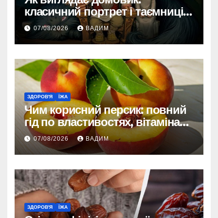
класичний портрет і таємниці
зовнішності
07/08/2026
ВАДИМ
ЗДОРОВ'Я
ЇЖА
Чим корисний персик: повний
гід по властивостях, вітамінах і
впливі на організм
07/08/2026
ВАДИМ
ЗДОРОВ'Я
ЇЖА