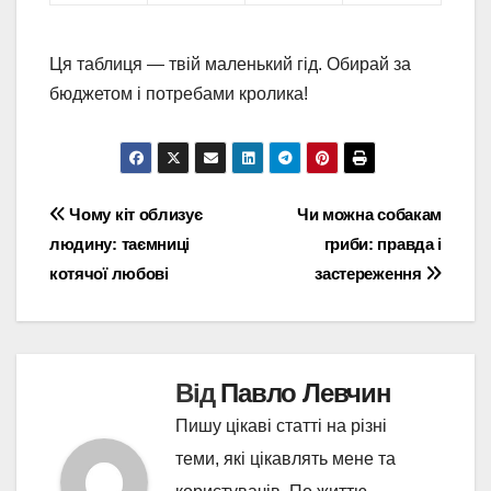
Ця таблиця — твій маленький гід. Обирай за
бюджетом і потребами кролика!
Навігація
Чому кіт облизує
Чи можна собакам
людину: таємниці
гриби: правда і
записів
котячої любові
застереження
Від
Павло Левчин
Пишу цікаві статті на різні
теми, які цікавлять мене та