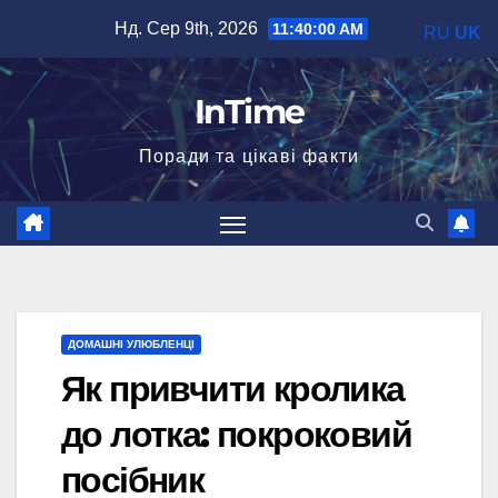
Перейти
Нд. Сер 9th, 2026
11:40:01 AM
RU
UK
до
вмісту
InTime
Поради та цікаві факти
ДОМАШНІ УЛЮБЛЕНЦІ
Як привчити кролика
до лотка: покроковий
посібник