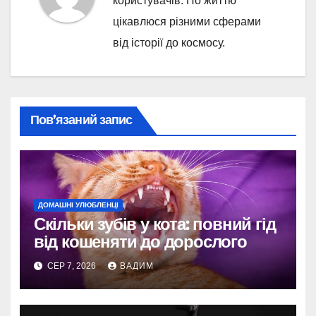
користувачів. По життю
цікавлюся різними сферами
від історії до космосу.
Пов’язаний запис
ДОМАШНІ УЛЮБЛЕНЦІ
Скільки зубів у кота: повний гід
від кошеняти до дорослого
СЕР 7, 2026
ВАДИМ