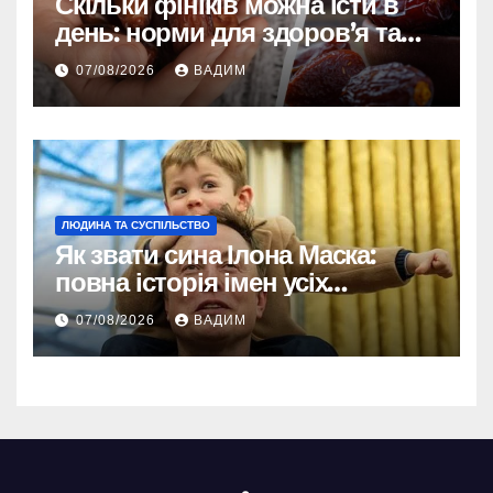
Скільки фініків можна їсти в
день: норми для здоров’я та
енергії
07/08/2026
ВАДИМ
ЛЮДИНА ТА СУСПІЛЬСТВО
Як звати сина Ілона Маска:
повна історія імен усіх
хлопчиків мільярдера
07/08/2026
ВАДИМ