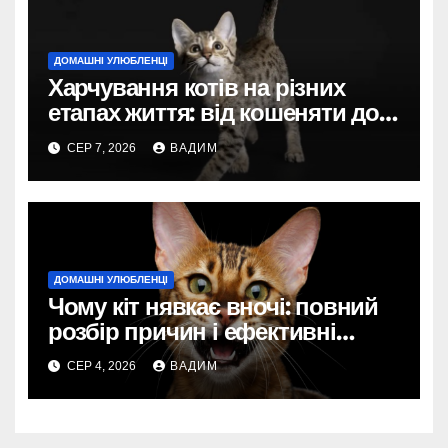
ДОМАШНІ УЛЮБЛЕНЦІ
Харчування котів на різних
етапах життя: від кошеняти до
літнього улюбленця
СЕР 7, 2026
ВАДИМ
ДОМАШНІ УЛЮБЛЕНЦІ
Чому кіт нявкає вночі: повний
розбір причин і ефективні
рішення
СЕР 4, 2026
ВАДИМ