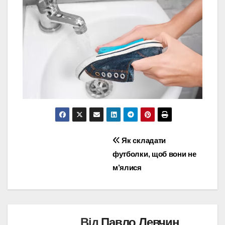
Навігація
Як складати
футболки, щоб вони не
записів
м’ялися
Від
Павло Левчин