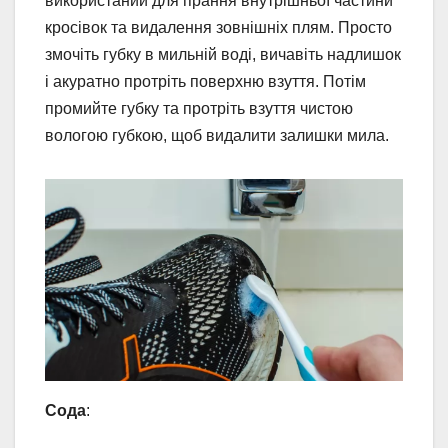
використаний для прання внутрішньої частини
кросівок та видалення зовнішніх плям. Просто
змочіть губку в мильній воді, вичавіть надлишок
і акуратно протріть поверхню взуття. Потім
промийте губку та протріть взуття чистою
вологою губкою, щоб видалити залишки мила.
Сода
: