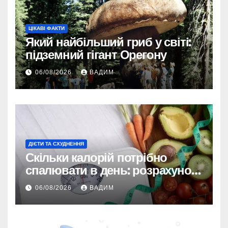
ЦІКАВІ ФАКТИ
Який найбільший гриб у світі:
підземний гігант Орегону
06/08/2026
ВАДИМ
ДІЄТИ ТА СХУДНЕННЯ
Скільки калорій потрібно
спалювати в день: розрахунок
TDEE і безпечні норми
06/08/2026
ВАДИМ