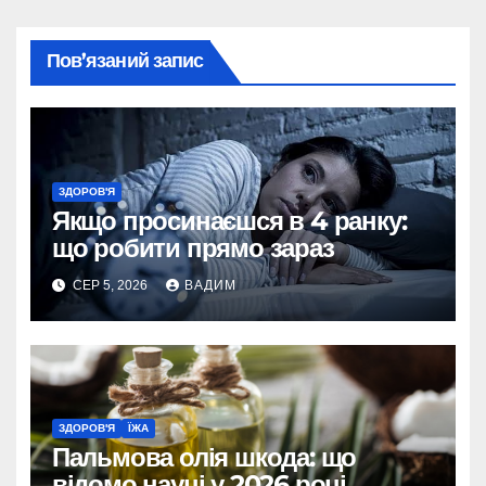
Пов’язаний запис
ЗДОРОВ'Я
Якщо просинаєшся в 4 ранку:
що робити прямо зараз
СЕР 5, 2026
ВАДИМ
ЗДОРОВ'Я
ЇЖА
Пальмова олія шкода: що
відомо науці у 2026 році