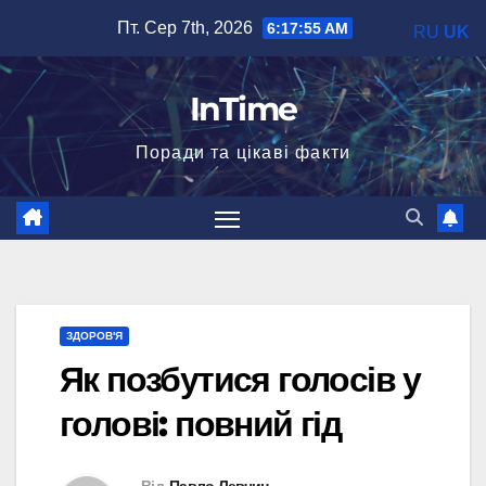
Перейти
Пт. Сер 7th, 2026
6:17:56 AM
RU
UK
до
вмісту
InTime
Поради та цікаві факти
ЗДОРОВ'Я
Як позбутися голосів у
голові: повний гід