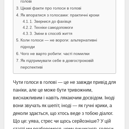
голові
Цікаві факти про голоси в голові
Як впоратися з голосами: практичні кроки
1. Звернися до фахівця
2. Техніки самодопомоги
3. Зміни в способі життя
Коли голоси — не вороги: альтернативні
підходи
Чого не варто робити: часті помилки
Як підтримувати себе в довгостроковій
перспективі
Чути голоси в голові — це не завжди привід для
паніки, але це може бути тривожним,
виснажливим і навіть лякаючим досвідом. Іноді
вони звучать як шепіт, іноді — як гучні крики, а
деколи здається, що хтось веде з тобою діалог.
Що це: уява, стрес чи щось серйозніше? У цій
статті ми розберемося, чому виникають голоси,