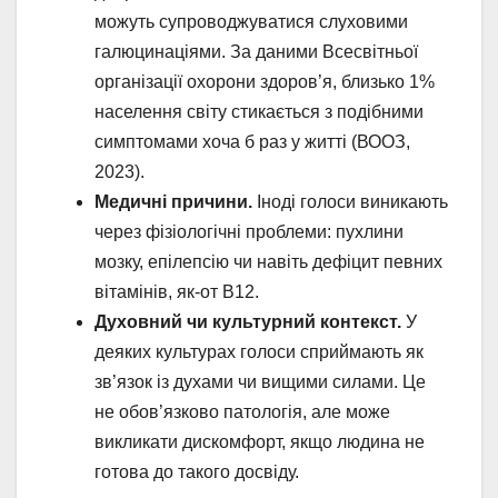
можуть супроводжуватися слуховими
галюцинаціями. За даними Всесвітньої
організації охорони здоров’я, близько 1%
населення світу стикається з подібними
симптомами хоча б раз у житті (ВООЗ,
2023).
Медичні причини.
Іноді голоси виникають
через фізіологічні проблеми: пухлини
мозку, епілепсію чи навіть дефіцит певних
вітамінів, як-от B12.
Духовний чи культурний контекст.
У
деяких культурах голоси сприймають як
зв’язок із духами чи вищими силами. Це
не обов’язково патологія, але може
викликати дискомфорт, якщо людина не
готова до такого досвіду.