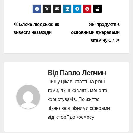
Навігація
Блоха людська: як
Які продукти є
вивести назавжди
основними джерелами
записів
вітаміну С?
Від
Павло Левчин
Пишу цікаві статті на різні
теми, які цікавлять мене та
користувачів. По життю
цікавлюся різними сферами
від історії до космосу.