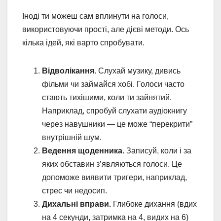
Іноді ти можеш сам вплинути на голоси,
використовуючи прості, але дієві методи. Ось
кілька ідей, які варто спробувати.
Відволікання.
Слухай музику, дивись
фільми чи займайся хобі. Голоси часто
стають тихішими, коли ти зайнятий.
Наприклад, спробуй слухати аудіокнигу
через навушники — це може “перекрити”
внутрішній шум.
Ведення щоденника.
Записуй, коли і за
яких обставин з’являються голоси. Це
допоможе виявити тригери, наприклад,
стрес чи недосип.
Дихальні вправи.
Глибоке дихання (вдих
на 4 секунди, затримка на 4, видих на 6)