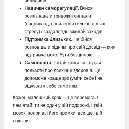
рецидивів.
Навички саморегуляції.
Вчися
розпізнавати тривожні сигнали
(наприклад, посилення голосів під час
стресу) і заздалегідь вживай заходів.
Підтримка близьких.
Не бійся
розповідати рідним про свій досвід — їхня
підтримка може бути безцінною.
Самоосвіта.
Читай книги чи слухай
подкасти про психічне здоров’я. Це
допоможе краще зрозуміти себе і не
відчувати себе самотнім.
Кожен маленький крок — це перемога. І
пам’ятай: ти не один у цій подорожі, і твій
мозок, попри всі його примхи, все ще твій
союзник.