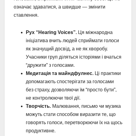
означає здаватися, а швидше — змінити
ставлення.
Рух “Hearing Voices”.
Ця міжнародна
ініціатива вчить людей сприймати голоси
як значущий досвід, а не як хворобу.
Учасники груп діляться історіями і вчаться
“дружити” з голосами.
Медитація та майндфулнес.
Ці практики
допомагають спостерігати за голосами
без страху, дозволяючи їм “просто бути”,
не контролюючи твої дії.
Творчість.
Малювання, письмо чи музика
можуть стати способом виразити те, що
говорять голоси, перетворюючи їх на щось
продуктивне.