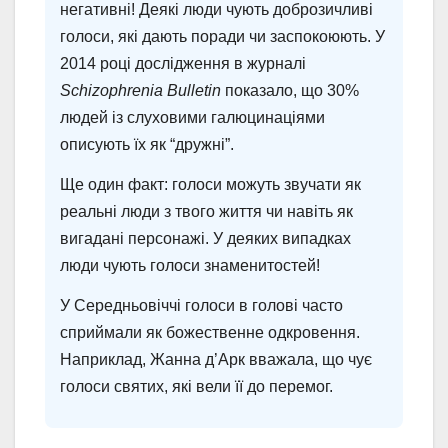
негативні! Деякі люди чують доброзичливі
голоси, які дають поради чи заспокоюють. У
2014 році дослідження в журналі
Schizophrenia Bulletin
показало, що 30%
людей із слуховими галюцинаціями
описують їх як “дружні”.
Ще один факт: голоси можуть звучати як
реальні люди з твого життя чи навіть як
вигадані персонажі. У деяких випадках
люди чують голоси знаменитостей!
У Середньовіччі голоси в голові часто
сприймали як божественне одкровення.
Наприклад, Жанна д’Арк вважала, що чує
голоси святих, які вели її до перемог.