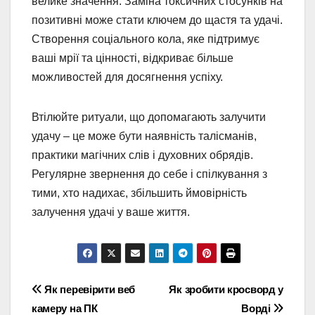
велике значення. Заміна токсичних стосунків на
позитивні може стати ключем до щастя та удачі.
Створення соціального кола, яке підтримує
ваші мрії та цінності, відкриває більше
можливостей для досягнення успіху.
Втілюйте ритуали, що допомагають залучити
удачу – це може бути наявність талісманів,
практики магічних слів і духовних обрядів.
Регулярне звернення до себе і спілкування з
тими, хто надихає, збільшить ймовірність
залучення удачі у ваше життя.
Навігація
Як перевірити веб
Як зробити кросворд у
камеру на ПК
Ворді