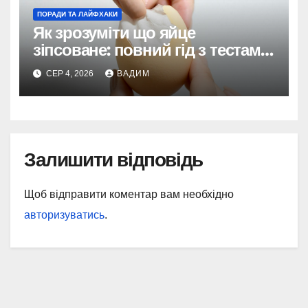
ПОРАДИ ТА ЛАЙФХАКИ
Як зрозуміти що яйце
зіпсоване: повний гід з тестами
та поясненнями
СЕР 4, 2026
ВАДИМ
Залишити відповідь
Щоб відправити коментар вам необхідно
авторизуватись
.