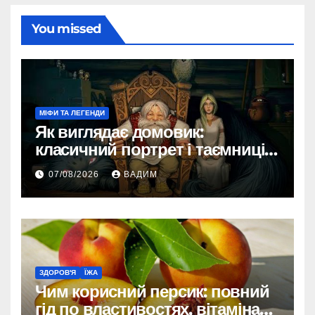
You missed
МІФИ ТА ЛЕГЕНДИ
Як виглядає домовик:
класичний портрет і таємниці
зовнішності
07/08/2026
ВАДИМ
ЗДОРОВ'Я
ЇЖА
Чим корисний персик: повний
гід по властивостях, вітамінах і