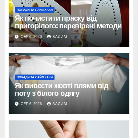
ПОРАДИ ТА ЛАЙФХАКИ
Як почистити праску від
пригорілого: перевірені методи
СЕР 6, 2026
ВАДИМ
ПОРАДИ ТА ЛАЙФХАКИ
Як вивести жовті плями від
поту з білого одягу
СЕР 6, 2026
ВАДИМ