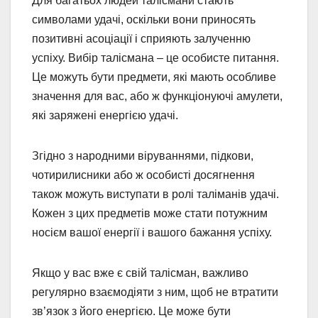
Для багатьох людей талісмани стають
символами удачі, оскільки вони приносять
позитивні асоціації і сприяють залученню
успіху. Вибір талісмана – це особисте питання.
Це можуть бути предмети, які мають особливе
значення для вас, або ж функціонуючі амулети,
які заряжені енергією удачі.
Згідно з народними віруваннями, підкови,
чотирилисники або ж особисті досягнення
також можуть виступати в ролі таліманів удачі.
Кожен з цих предметів може стати потужним
носієм вашої енергії і вашого бажання успіху.
Якщо у вас вже є свій талісман, важливо
регулярно взаємодіяти з ним, щоб не втратити
зв’язок з його енергією. Це може бути