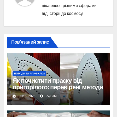
цікавлюся різними сферами
від історії до космосу.
Пов’язаний запис
ПОРАДИ ТА ЛАЙФХАКИ
Як почистити праску від
пригорілого: перевірені методи
СЕР 6, 2026
ВАДИМ