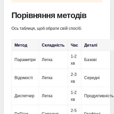
Порівняння методів
Ось таблиця, щоб обрати свій спосіб:
Метод
Складність
Час
Деталі
1-2
Параметри
Легка
Базові
хв
2-3
Відомості
Легка
Середні
хв
1-2
Диспетчер
Легка
Продуктивність
хв
2-5
DxDiag
Середня
Графічні