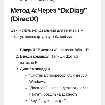
Метод 4: Через “DxDiag”
(DirectX)
Цей інструмент ідеальний для геймерів –
показує відеокарту, звук і базові дані.
Відкрий “Виконати”.
Натисни
Win + R
.
Введи команду.
Напиши
dxdiag
і
натисни Enter.
Дивися вкладки.
“Система”: процесор, ОЗУ, версія
Windows.
“Дисплей”: назва відеокарти, обсяг
пам’яті, роздільна здатність.
“Звук”: аудіопристрої.