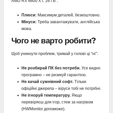
AMD RX 6800 XT, 16 ГБ”.
Плюси:
Максимум деталей, безкоштовно.
Мінуси:
Треба завантажувати, англійська
мова.
Чого не варто робити?
Щоб уникнути проблем, тримай у голові ці “ні”:
Не розбирай ПК без потреби.
Усе видно
програмно – не ризикуй гарантією.
Не качай сумнівний софт.
Тільки
офіційні джерела – віруси тобі не потрібні.
Не ігноруй температуру.
Якщо
перевіряєш для ігор, стеж за нагрівом
(HWMonitor допоможе).