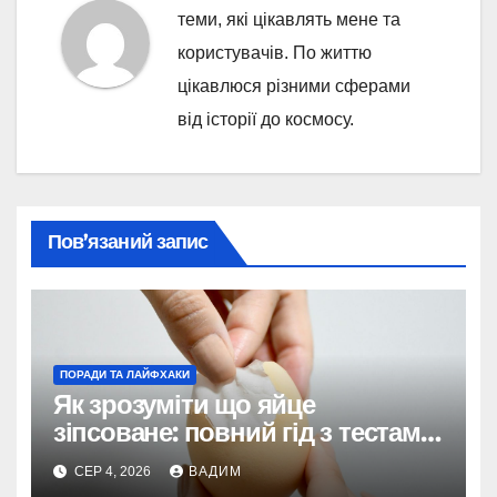
теми, які цікавлять мене та
користувачів. По життю
цікавлюся різними сферами
від історії до космосу.
Пов’язаний запис
ПОРАДИ ТА ЛАЙФХАКИ
Як зрозуміти що яйце
зіпсоване: повний гід з тестами
та поясненнями
СЕР 4, 2026
ВАДИМ