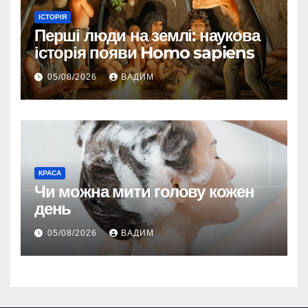
ІСТОРІЯ
Перші люди на землі: наукова
історія появи Homo sapiens
05/08/2026
ВАДИМ
КРАСА
Чи можна мити голову кожен
день
05/08/2026
ВАДИМ