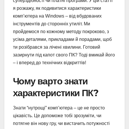
суперздібності чи платні програми. У цій статті
я розкажу, як подивитися характеристики
комп’ютера на Windows – від вбудованих
інструментів до сторонніх утиліт. Ми
пройдемося по кожному методу покроково, з
усіма деталями, прикладами й порадами, щоб
ти розібрався за лічені хвилини. Готовий
зазирнути під капот свого ПК? Тоді вмикай його
– і вперед до технічних відкриттів!
Чому варто знати
характеристики ПК?
Знати “нутрощі” комп’ютера – це не просто
цікавість. Це допоможе тобі зрозуміти, чи
потягне він нову гру, чи вистачить потужності