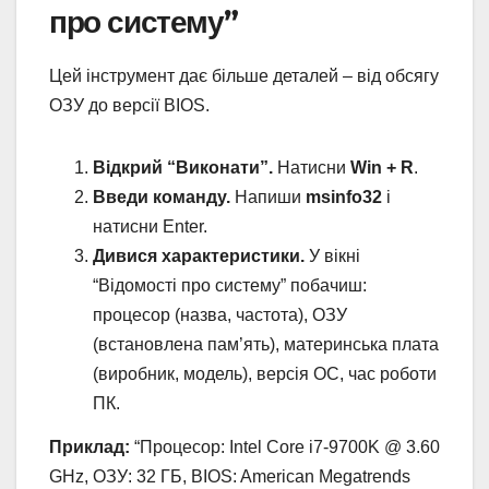
про систему”
Цей інструмент дає більше деталей – від обсягу
ОЗУ до версії BIOS.
Відкрий “Виконати”.
Натисни
Win + R
.
Введи команду.
Напиши
msinfo32
і
натисни Enter.
Дивися характеристики.
У вікні
“Відомості про систему” побачиш:
процесор (назва, частота), ОЗУ
(встановлена пам’ять), материнська плата
(виробник, модель), версія ОС, час роботи
ПК.
Приклад:
“Процесор: Intel Core i7-9700K @ 3.60
GHz, ОЗУ: 32 ГБ, BIOS: American Megatrends