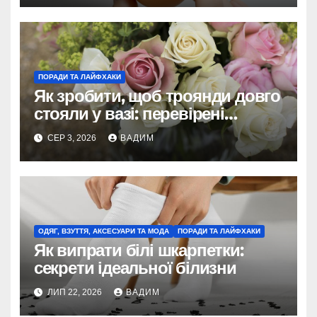
ПОРАДИ ТА ЛАЙФХАКИ
Як зробити, щоб троянди довго
стояли у вазі: перевірені
способи 2026
СЕР 3, 2026
ВАДИМ
ОДЯГ, ВЗУТТЯ, АКСЕСУАРИ ТА МОДА
ПОРАДИ ТА ЛАЙФХАКИ
Як випрати білі шкарпетки:
секрети ідеальної білизни
ЛИП 22, 2026
ВАДИМ