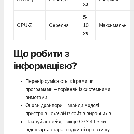
хв
5-
CPU-Z
Середня
10
Максимальні
хв
Що робити з
інформацією?
Перевір сумісність із іграми чи
програмами – порівняй із системними
вимогами.
Онови драйвери – знайди моделі
пристроїв і скачай із сайтів виробників.
Плануй апгрейд – якщо ОЗУ 4 ГБ чи
відеокарта стара, подумай про заміну.