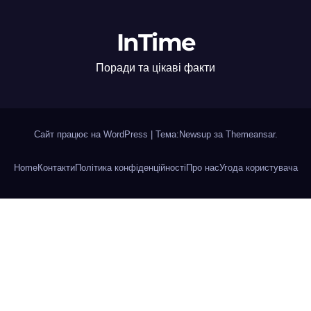
InTime
Поради та цікаві факти
Сайт працює на WordPress
|
Тема:Newsup за
Themeansar
.
Home
Контакти
Політика конфіденційності
Про нас
Угода користувача