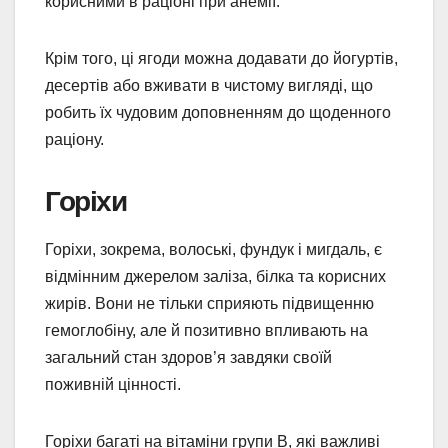
корисними в раціоні при анемії.
Крім того, ці ягоди можна додавати до йогуртів,
десертів або вживати в чистому вигляді, що
робить їх чудовим доповненням до щоденного
раціону.
Горіхи
Горіхи, зокрема, волоські, фундук і мигдаль, є
відмінним джерелом заліза, білка та корисних
жирів. Вони не тільки сприяють підвищенню
гемоглобіну, але й позитивно впливають на
загальний стан здоров’я завдяки своїй
поживній цінності.
Горіхи багаті на вітаміни групи B, які важливі