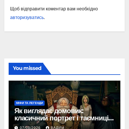
Щоб відправити коментар вам необхідно
авторизуватись
.
You missed
МІФИ ТА ЛЕГЕНДИ
Як виглядає домовик:
класичний портрет і таємниці
зовнішності
07/08/2026
ВАДИМ