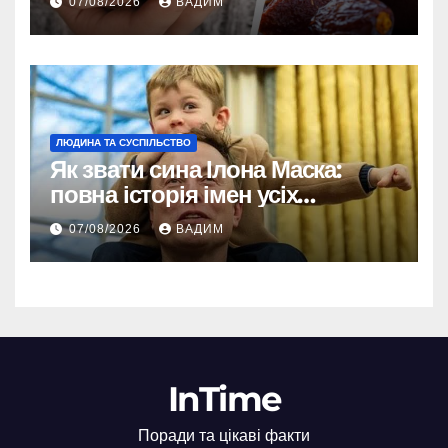
07/08/2026
ВАДИМ
ЛЮДИНА ТА СУСПІЛЬСТВО
Як звати сина Ілона Маска:
повна історія імен усіх
хлопчиків мільярдера
07/08/2026
ВАДИМ
InTime
Поради та цікаві факти