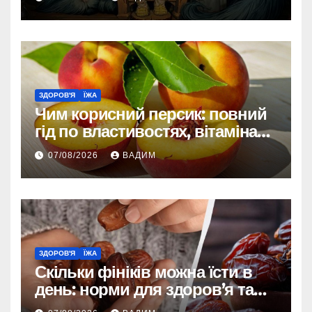
ЗДОРОВ'Я
ЇЖА
Чим корисний персик: повний
гід по властивостях, вітамінах і
впливі на організм
07/08/2026
ВАДИМ
ЗДОРОВ'Я
ЇЖА
Скільки фініків можна їсти в
день: норми для здоров’я та
енергії