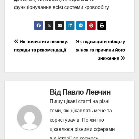
функціонування всієї системи кровообігу.
Навігація
Як почистити печінку:
Як підвищити лібідо у
поради та рекомендації
жінок та причини його
записів
зниження
Від
Павло Левчин
Пишу цікаві статті на різні
теми, які цікавлять мене та
користувачів. По життю
цікавлюся різними сферами
від історії до космосу.