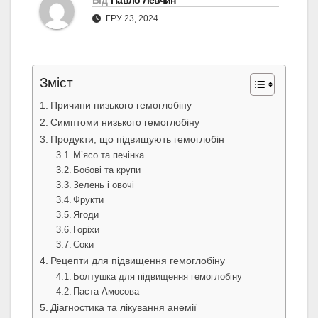
Від
Павло Левчин
ГРУ 23, 2024
Зміст
Причини низького гемоглобіну
Симптоми низького гемоглобіну
Продукти, що підвищують гемоглобін
М’ясо та печінка
Бобові та крупи
Зелень і овочі
Фрукти
Ягоди
Горіхи
Соки
Рецепти для підвищення гемоглобіну
Болтушка для підвищення гемоглобіну
Паста Амосова
Діагностика та лікування анемії