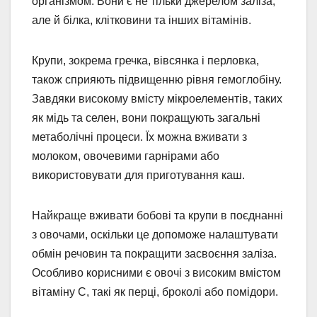
організмом. Вони є не тільки джерелом заліза,
але й білка, клітковини та інших вітамінів.
Крупи, зокрема гречка, вівсянка і перловка,
також сприяють підвищенню рівня гемоглобіну.
Завдяки високому вмісту мікроелементів, таких
як мідь та селен, вони покращують загальні
метаболічні процеси. Їх можна вживати з
молоком, овочевими гарнірами або
використовувати для приготування каш.
Найкраще вживати бобові та крупи в поєднанні
з овочами, оскільки це допоможе налаштувати
обмін речовин та покращити засвоєння заліза.
Особливо корисними є овочі з високим вмістом
вітаміну С, такі як перці, броколі або помідори.