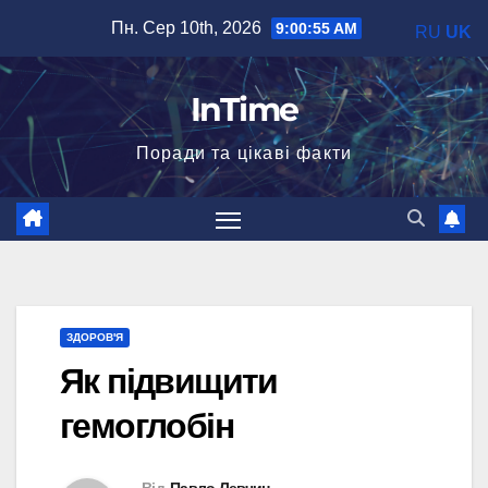
Перейти
Пн. Сер 10th, 2026
9:00:56 AM
RU
UK
до
вмісту
InTime
Поради та цікаві факти
ЗДОРОВ'Я
Як підвищити
гемоглобін