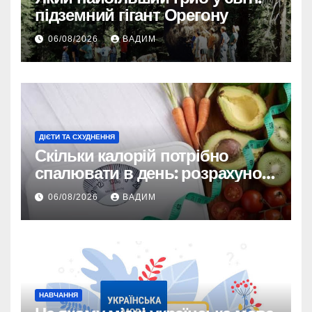
підземний гігант Орегону
06/08/2026
ВАДИМ
ДІЄТИ ТА СХУДНЕННЯ
Скільки калорій потрібно
спалювати в день: розрахунок
TDEE і безпечні норми
06/08/2026
ВАДИМ
НАВЧАННЯ