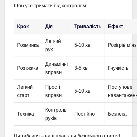
Щоб усе тримати під контролем:
Крок
Дія
Тривалість
Ефект
Легкий
Розминка
5-10 хв
Розігрів м’яз
рух
Динамічні
Розтяжка
3-5 хв
Гнучкість
вправи
Легкий
Прості
Поступове
5-10 хв
старт
вправи
навантажен
Контроль
Техніка
Постійно
Безпека
рухів
Ця таблиця – ваш план для безпечного старту!