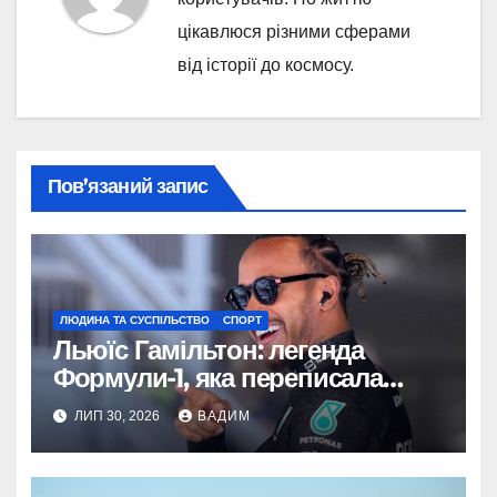
цікавлюся різними сферами
від історії до космосу.
Пов’язаний запис
ЛЮДИНА ТА СУСПІЛЬСТВО
СПОРТ
Льюїс Гамільтон: легенда
Формули-1, яка переписала
історію спорту
ЛИП 30, 2026
ВАДИМ