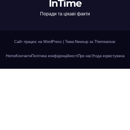
InTime
Поради та цікаві факти
Сайт працює на WordPress
|
Тема:Newsup за
Themeansar
.
Home
Контакти
Політика конфіденційності
Про нас
Угода користувача