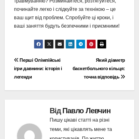
травмуванню? Розминайтеся, розтягуйтеся,
починайте легко і слідкуйте за технікою – це
ваш щит від проблем. Спробуйте ці кроки, і
ваші заняття будуть безпечними і приємними!
Навігація
Перші Олімпійські
Який діаметр
ігри давнини: історія і
баскетбольного кільця:
записів
легенди
точна відповідь
Від
Павло Левчин
Пишу цікаві статті на різні
теми, які цікавлять мене та
користувачів. По життю