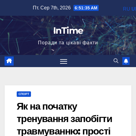
Перейти
Пт. Сер 7th, 2026
6:51:35 AM
RU
U
до
вмісту
InTime
Поради та цікаві факти
СПОРТ
Як на початку
тренування запобігти
травмуванню: прості