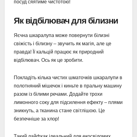
посуд сяятиме чистотою!
Як відбілювач для білизни
Яєчна шкаралупа може повернути білизні
свіжість і білизну – звучить як магія, але це
правда! Її кальцій працює як природний
відбілювач. Ось як це зробити.
Покладіть кілька чистих шматочків шкаралупи в
полотняний мішечок і киньте в пральну машину
разом із білими речами. Додайте трохи
лимонного соку для підсилення ефекту – плями
зникнуть, а тканина стане світлішою. Це
безпечніше за хлор!
Такий лайфхак ідеальний для екосвідомих