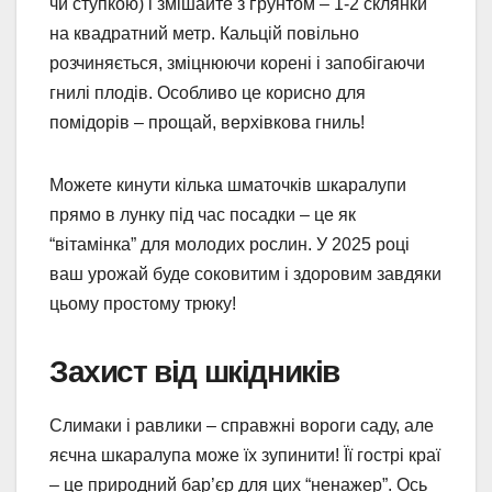
чи ступкою) і змішайте з ґрунтом – 1-2 склянки
на квадратний метр. Кальцій повільно
розчиняється, зміцнюючи корені і запобігаючи
гнилі плодів. Особливо це корисно для
помідорів – прощай, верхівкова гниль!
Можете кинути кілька шматочків шкаралупи
прямо в лунку під час посадки – це як
“вітамінка” для молодих рослин. У 2025 році
ваш урожай буде соковитим і здоровим завдяки
цьому простому трюку!
Захист від шкідників
Слимаки і равлики – справжні вороги саду, але
яєчна шкаралупа може їх зупинити! Її гострі краї
– це природний бар’єр для цих “ненажер”. Ось