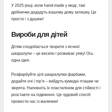
У 2025 році, коли hand-made у моді, такі
дрібнички додадуть вашому дому затишку. Це
просто і з душею!
Вироби для дітей
Дітям сподобається творити з яєчної
шкаралупи – це весело і розвиває уяву! Ось
одна ідея.
Розфарбуйте цілі шкаралупки фарбами,
додайте очі і пір’я – вийдуть кумедні пташки чи
звірята. Наповніть їх пластиліном для стійкості і
розставте на підвіконні. Це чудовий спосіб
провести час із малечею!