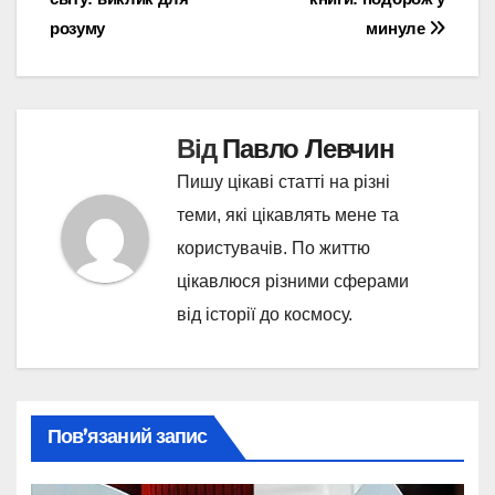
записів
розуму
минуле
Від
Павло Левчин
Пишу цікаві статті на різні
теми, які цікавлять мене та
користувачів. По життю
цікавлюся різними сферами
від історії до космосу.
Пов’язаний запис