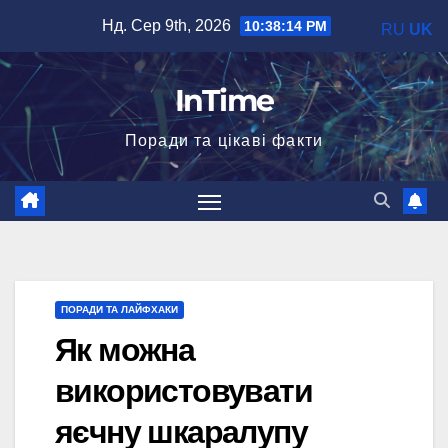
Перейти
Нд. Сер 9th, 2026
10:38:15 PM
RU
UK
до
вмісту
InTime
Поради та цікаві факти
ПОРАДИ ТА ЛАЙФХАКИ
Як можна
використовувати
яєчну шкаралупу