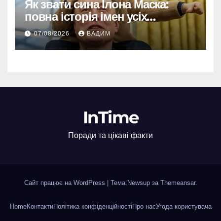
Як звати сина Ілона Маска:
повна історія імен усіх
хлопчиків мільярдера
07/08/2026
ВАДИМ
InTime
Поради та цікаві факти
Сайт працює на WordPress
|
Тема:Newsup за
Themeansar
.
Home
Контакти
Політика конфіденційності
Про нас
Угода користувача