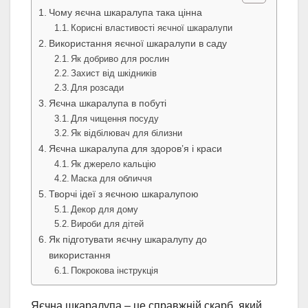
Чому яєчна шкаралупа така цінна
Корисні властивості яєчної шкаралупи
Використання яєчної шкаралупи в саду
Як добриво для рослин
Захист від шкідників
Для розсади
Яєчна шкаралупа в побуті
Для чищення посуду
Як відбілювач для білизни
Яєчна шкаралупа для здоров’я і краси
Як джерело кальцію
Маска для обличчя
Творчі ідеї з яєчною шкаралупою
Декор для дому
Вироби для дітей
Як підготувати яєчну шкаралупу до
використання
Покрокова інструкція
Яєчна шкаралупа – це справжній скарб, який