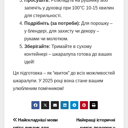
Просушіть:
Розкладіть на рушнику або
запечіть у духовці при 100°C 10-15 хвилин
для стерильності.
Подрібніть (за потреби):
Для порошку –
у блендері, для захисту чи декору –
руками чи молотком.
Зберігайте:
Тримайте в сухому
контейнері – шкаралупа готова до ваших
ідей!
Ця підготовка – як “квиток” до всіх можливостей
шкаралупи. У 2025 році вона стане вашим
улюбленим помічником!
Навігація
Найскладніші мови
Найкращі історичні
світу: виклик для
книги: подорож у