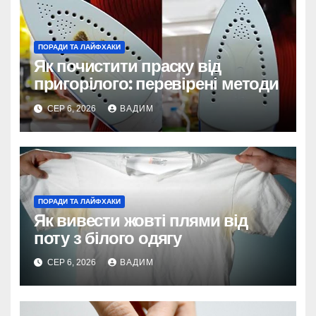
ПОРАДИ ТА ЛАЙФХАКИ
Як почистити праску від
пригорілого: перевірені методи
СЕР 6, 2026
ВАДИМ
ПОРАДИ ТА ЛАЙФХАКИ
Як вивести жовті плями від
поту з білого одягу
СЕР 6, 2026
ВАДИМ