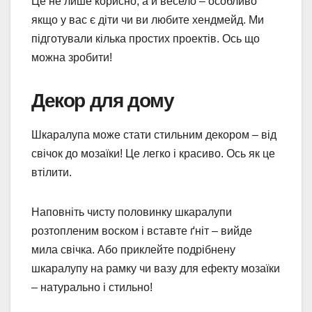
Це не лише корисно, а й весело – особливо
якщо у вас є діти чи ви любите хендмейд. Ми
підготували кілька простих проектів. Ось що
можна зробити!
Декор для дому
Шкаралупа може стати стильним декором – від
свічок до мозаїки! Це легко і красиво. Ось як це
втілити.
Наповніть чисту половинку шкаралупи
розтопленим воском і вставте ґніт – вийде
мила свічка. Або приклейте подрібнену
шкаралупу на рамку чи вазу для ефекту мозаїки
– натурально і стильно!