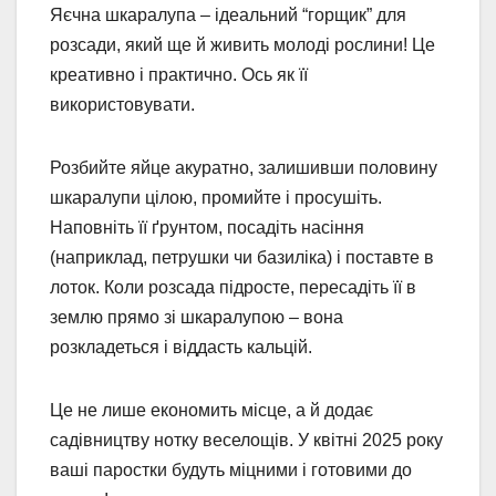
Яєчна шкаралупа – ідеальний “горщик” для
розсади, який ще й живить молоді рослини! Це
креативно і практично. Ось як її
використовувати.
Розбийте яйце акуратно, залишивши половину
шкаралупи цілою, промийте і просушіть.
Наповніть її ґрунтом, посадіть насіння
(наприклад, петрушки чи базиліка) і поставте в
лоток. Коли розсада підросте, пересадіть її в
землю прямо зі шкаралупою – вона
розкладеться і віддасть кальцій.
Це не лише економить місце, а й додає
садівництву нотку веселощів. У квітні 2025 року
ваші паростки будуть міцними і готовими до