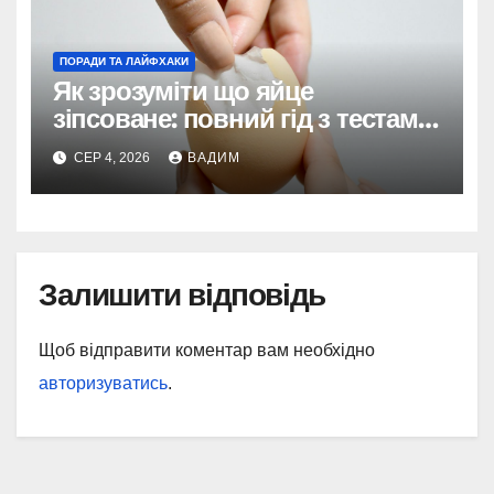
ПОРАДИ ТА ЛАЙФХАКИ
Як зрозуміти що яйце
зіпсоване: повний гід з тестами
та поясненнями
СЕР 4, 2026
ВАДИМ
Залишити відповідь
Щоб відправити коментар вам необхідно
авторизуватись
.