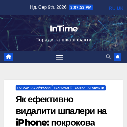
Перейти
Нд. Сер 9th, 2026
3:07:54 PM
RU
UK
до
вмісту
InTime
Поради та цікаві факти
ПОРАДИ ТА ЛАЙФХАКИ
ТЕХНОЛОГІЇ, ТЕХНІКА ТА ГАДЖЕТИ
Як ефективно
видалити шпалери на
iPhone: покрокова