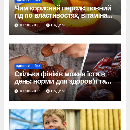
ЗДОРОВ'Я
ЇЖА
Чим корисний персик: повний
гід по властивостях, вітамінах і
впливі на організм
07/08/2026
ВАДИМ
ЗДОРОВ'Я
ЇЖА
Скільки фініків можна їсти в
день: норми для здоров’я та
енергії
07/08/2026
ВАДИМ