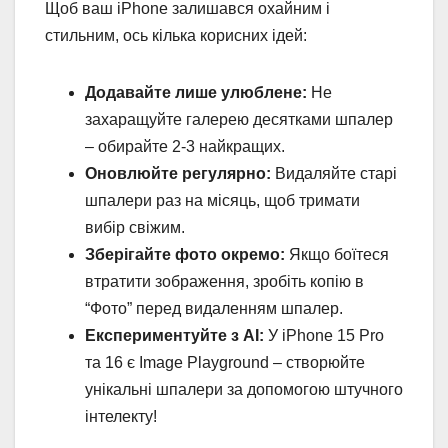
Щоб ваш iPhone залишався охайним і
стильним, ось кілька корисних ідей:
Додавайте лише улюблене:
Не
захаращуйте галерею десятками шпалер
– обирайте 2-3 найкращих.
Оновлюйте регулярно:
Видаляйте старі
шпалери раз на місяць, щоб тримати
вибір свіжим.
Зберігайте фото окремо:
Якщо боїтеся
втратити зображення, зробіть копію в
“Фото” перед видаленням шпалер.
Експериментуйте з AI:
У iPhone 15 Pro
та 16 є Image Playground – створюйте
унікальні шпалери за допомогою штучного
інтелекту!