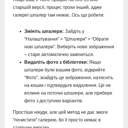
старішій версії, процес трохи інший, адже
галереї шпалер там немає. Ось що робити:
Змініть шпалери:
Зайдіть у
“Налаштування” > “Шпалери” > “Обрати
нові шпалери”. Виберіть нове зображення
– старе автоматично заміниться.
Видаліть фото з бібліотеки:
Якщо
шпалери були вашим фото, відкрийте
“Фото”, знайдіть це зображення, натисніть
на кошик і підтвердьте видалення. Це не
вплине на поточні шпалери, але прибере
фото з доступних варіантів.
Простіше нікуди, але цей метод не дає змоги
“почистити” галерею, бо її просто немає в
старіших версіях.