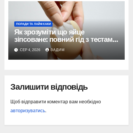
ПОРАДИ ТА ЛАЙФХАКИ
Як зрозуміти що яйце
зіпсоване: повний гід з тестами
та поясненнями
СЕР 4, 2026
ВАДИМ
Залишити відповідь
Щоб відправити коментар вам необхідно
авторизуватись
.