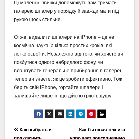
Ці маленькі звички допоможуть вам тримати
галерею шпалер у порядку й завжди мати під
рукою щось стильне.
Отже, видалити шпалери на iPhone – це не
космічна наука, а кілька простих кроків, які
легко освоїти. Незалежно від того, чи хочете ви
позбутися одного набридлого фону, чи
влаштувати генеральне прибирання в галереї,
тепер ви знаєте, як це зробити ефективно. Тож
беріть свій iPhone, гортайте шпалери і
залишайте лише ті, що дійсно гріють душу!
Навігація
Как выбрать и
Как бытовая техника
подключить
упрощает повседневную