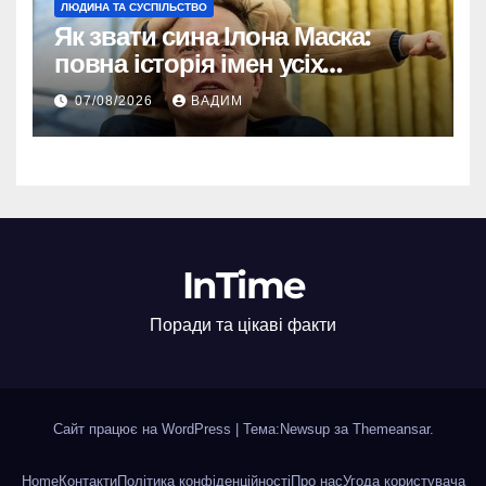
ЛЮДИНА ТА СУСПІЛЬСТВО
Як звати сина Ілона Маска:
повна історія імен усіх
хлопчиків мільярдера
07/08/2026
ВАДИМ
InTime
Поради та цікаві факти
Сайт працює на WordPress
|
Тема:Newsup за
Themeansar
.
Home
Контакти
Політика конфіденційності
Про нас
Угода користувача