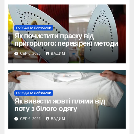
ПОРАДИ ТА ЛАЙФХАКИ
Як почистити праску від
пригорілого: перевірені методи
СЕР 6, 2026
ВАДИМ
ПОРАДИ ТА ЛАЙФХАКИ
Як вивести жовті плями від
поту з білого одягу
СЕР 6, 2026
ВАДИМ