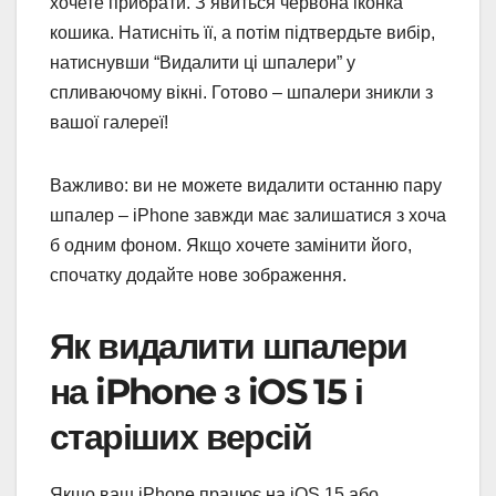
хочете прибрати. З’явиться червона іконка
кошика. Натисніть її, а потім підтвердьте вибір,
натиснувши “Видалити ці шпалери” у
спливаючому вікні. Готово – шпалери зникли з
вашої галереї!
Важливо: ви не можете видалити останню пару
шпалер – iPhone завжди має залишатися з хоча
б одним фоном. Якщо хочете замінити його,
спочатку додайте нове зображення.
Як видалити шпалери
на iPhone з iOS 15 і
старіших версій
Якщо ваш iPhone працює на iOS 15 або