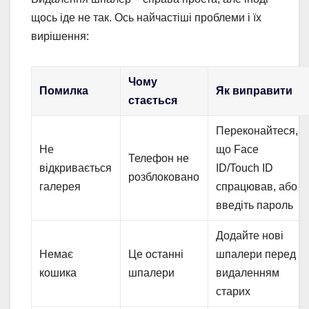
щось іде не так. Ось найчастіші проблеми і їх
вирішення:
Чому
Помилка
Як виправити
стається
Переконайтеся,
Не
що Face
Телефон не
відкривається
ID/Touch ID
розблоковано
галерея
спрацював, або
введіть пароль
Додайте нові
Немає
Це останні
шпалери перед
кошика
шпалери
видаленням
старих