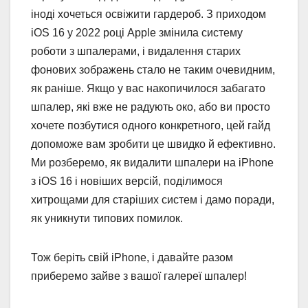
іноді хочеться освіжити гардероб. З приходом
iOS 16 у 2022 році Apple змінила систему
роботи з шпалерами, і видалення старих
фонових зображень стало не таким очевидним,
як раніше. Якщо у вас накопичилося забагато
шпалер, які вже не радують око, або ви просто
хочете позбутися одного конкретного, цей гайд
допоможе вам зробити це швидко й ефективно.
Ми розберемо, як видалити шпалери на iPhone
з iOS 16 і новіших версій, поділимося
хитрощами для старіших систем і дамо поради,
як уникнути типових помилок.
Тож беріть свій iPhone, і давайте разом
приберемо зайве з вашої галереї шпалер!