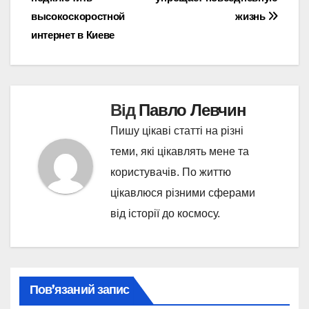
записів
высокоскоростной
жизнь
интернет в Киеве
Від
Павло Левчин
Пишу цікаві статті на різні
теми, які цікавлять мене та
користувачів. По життю
цікавлюся різними сферами
від історії до космосу.
Пов’язаний запис