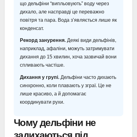
що дельфіни “випльовують” воду через
дихало, але насправді це переважно
повітря та пара. Вода з’являється лише як
конденсат.
Рекорд занурення.
Деякі види дельфінів,
наприклад, афаліни, можуть затримувати
дихання до 15 хвилин, хоча зазвичай вони
спливають частіше.
Дихання у групі.
Дельфіни часто дихають
синхронно, коли плавають у зграї. Це не
лише красиво, а й допомагає
координувати рухи.
Чому дельфіни не
задихаються під