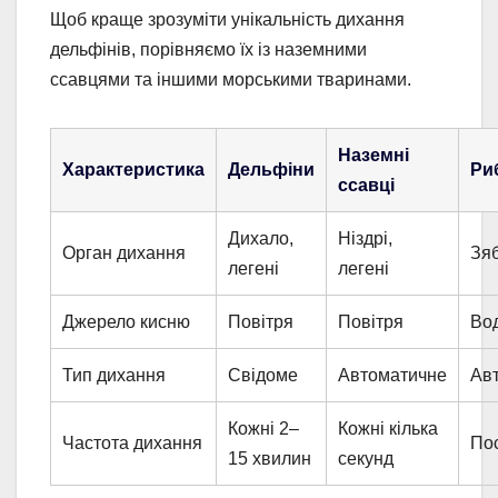
Щоб краще зрозуміти унікальність дихання
дельфінів, порівняємо їх із наземними
ссавцями та іншими морськими тваринами.
Наземні
Характеристика
Дельфіни
Ри
ссавці
Дихало,
Ніздрі,
Орган дихання
Зя
легені
легені
Джерело кисню
Повітря
Повітря
Во
Тип дихання
Свідоме
Автоматичне
Ав
Кожні 2–
Кожні кілька
Частота дихання
По
15 хвилин
секунд