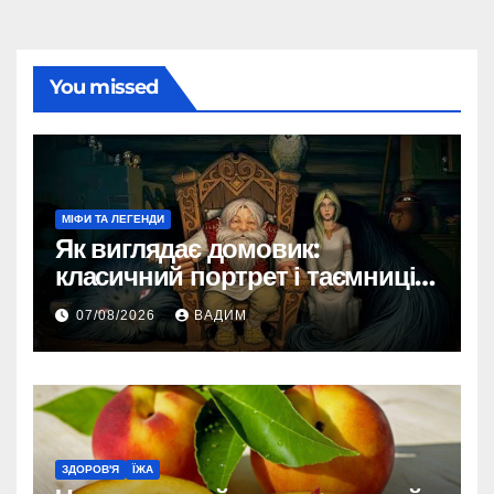
You missed
МІФИ ТА ЛЕГЕНДИ
Як виглядає домовик:
класичний портрет і таємниці
зовнішності
07/08/2026
ВАДИМ
ЗДОРОВ'Я
ЇЖА