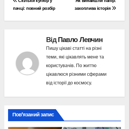
Навігація
Скільки купюр у
Як винайшли папір:
пачці: повний розбір
захоплива історія
записів
Від
Павло Левчин
Пишу цікаві статті на різні
теми, які цікавлять мене та
користувачів. По життю
цікавлюся різними сферами
від історії до космосу.
Пов’язаний запис