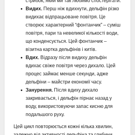
стрибок, який ми так любимо спостерігати.
Видих.
Перш ніж вдихнути, дельфін різко
видихає відпрацьоване повітря. Це
створює характерний “фонтанчик” – суміш
повітря, пари та невеликої кількості води,
що конденсується. Цей фонтанчик –
візитна картка дельфінів і китів.
Вдих.
Відразу після видиху дельфін
вдихає свіже повітря через дихало. Цей
процес займає менше секунди, адже
дельфіни – майстри економії часу.
Занурення.
Після вдиху дихало
закривається, і дельфін пірнає назад у
воду, використовуючи запас кисню для
подальшого руху.
Цей цикл повторюється кожні кілька хвилин,
залежно від активності дельфіна та глибини