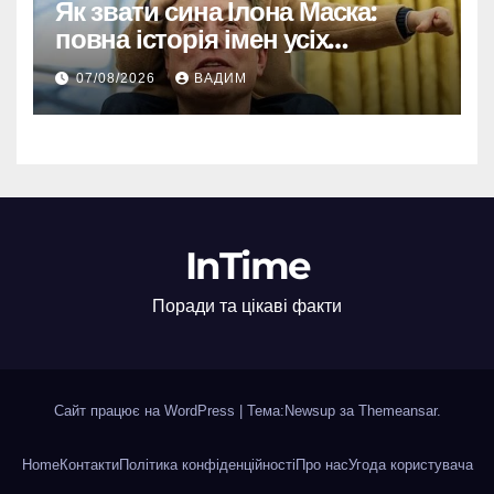
Як звати сина Ілона Маска:
повна історія імен усіх
хлопчиків мільярдера
07/08/2026
ВАДИМ
InTime
Поради та цікаві факти
Сайт працює на WordPress
|
Тема:Newsup за
Themeansar
.
Home
Контакти
Політика конфіденційності
Про нас
Угода користувача