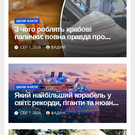
ЦІКАВІ ФАКТИ
З чого роблять крабові
палички: повна правда про
склад і виробництво
СЕР 7, 2026
ВАДИМ
ЦІКАВІ ФАКТИ
Який найбільший корабель у
світі: рекорди, гіганти та нюанси
вимірювання
СЕР 7, 2026
ВАДИМ