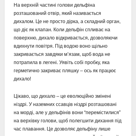
На верхній частині голови дельфіна
розташований отвір, який називається
дихалом. Це не просто дірка, а складний орган,
що діє як клапан. Коли дельфін спливає на
поверхню, дихало відкривається, дозволяючи
вдихнути повітря. Під водою воно щільно
закривається завдяки м’язам, щоб вода не
потрапила в легені. Уявіть собі пробку, яка
герметично закриває пляшку – ось як працює
дихало!
Цікаво, що дихало – це еволюційно змінені
ніздрі. У наземних ссавців ніздрі розташовані
на морді, але у дельфінів вони “перемістилися”
на верхівку голови, щоб полегшити дихання під
час плавання. Це дозволяє дельфіну лише