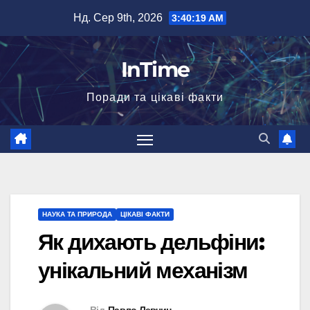
Перейти
Нд. Сер 9th, 2026
3:40:21 AM
до
вмісту
InTime
Поради та цікаві факти
НАУКА ТА ПРИРОДА
ЦІКАВІ ФАКТИ
Як дихають дельфіни:
унікальний механізм