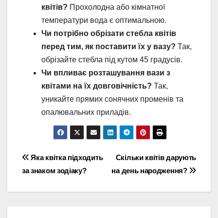
квітів?
Прохолодна або кімнатної
температури вода є оптимальною.
Чи потрібно обрізати стебла квітів
перед тим, як поставити їх у вазу?
Так,
обрізайте стебла під кутом 45 градусів.
Чи впливає розташування вази з
квітами на їх довговічність?
Так,
уникайте прямих сонячних променів та
опалювальних приладів.
Навігація
Яка квітка підходить
Скільки квітів дарують
за знаком зодіаку?
на день народження?
записів