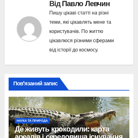
Від
Павло Левчин
Пишу цікаві статті на різні
теми, які цікавлять мене та
користувачів. По життю
цікавлюся різними сферами
від історії до космосу.
Пов’язаний запис
НАУКА ТА ПРИРОДА
Де живуть крокодили: карта
ареалів і середовища існування