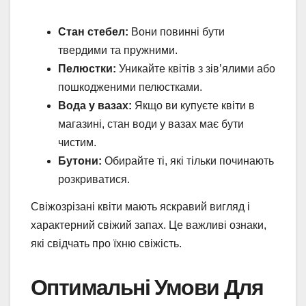
Стан стебел:
Вони повинні бути
твердими та пружними.
Пелюстки:
Уникайте квітів з зів’ялими або
пошкодженими пелюстками.
Вода у вазах:
Якщо ви купуєте квіти в
магазині, стан води у вазах має бути
чистим.
Бутони:
Обирайте ті, які тільки починають
розкриватися.
Свіжозрізані квіти мають яскравий вигляд і
характерний свіжий запах. Це важливі ознаки,
які свідчать про їхню свіжість.
Оптимальні Умови Для