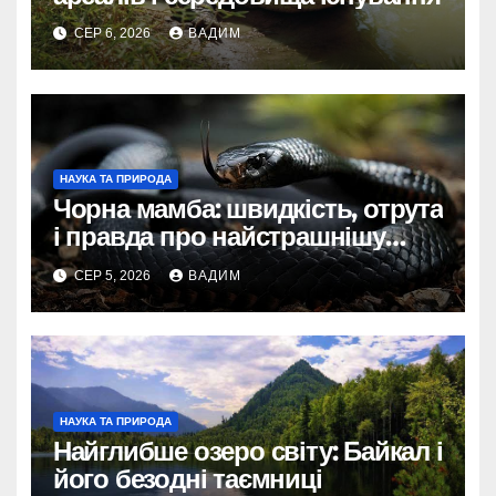
СЕР 6, 2026
ВАДИМ
НАУКА ТА ПРИРОДА
Чорна мамба: швидкість, отрута
і правда про найстрашнішу
змію Африки
СЕР 5, 2026
ВАДИМ
НАУКА ТА ПРИРОДА
Найглибше озеро світу: Байкал і
його безодні таємниці