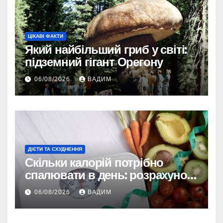
ЦІКАВІ ФАКТИ
Який найбільший гриб у світі:
підземний гігант Орегону
06/08/2026
ВАДИМ
ДІЄТИ ТА СХУДНЕННЯ
Скільки калорій потрібно
спалювати в день: розрахунок
TDEE і безпечні норми
06/08/2026
ВАДИМ