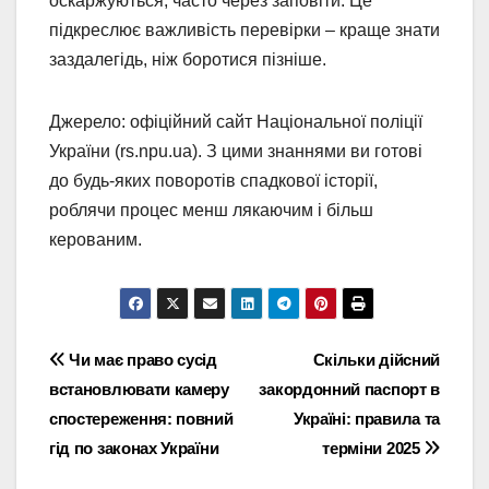
оскаржуються, часто через заповіти. Це
підкреслює важливість перевірки – краще знати
заздалегідь, ніж боротися пізніше.
Джерело: офіційний сайт Національної поліції
України (rs.npu.ua). З цими знаннями ви готові
до будь-яких поворотів спадкової історії,
роблячи процес менш лякаючим і більш
керованим.
Навігація
Чи має право сусід
Скільки дійсний
встановлювати камеру
закордонний паспорт в
записів
спостереження: повний
Україні: правила та
гід по законах України
терміни 2025