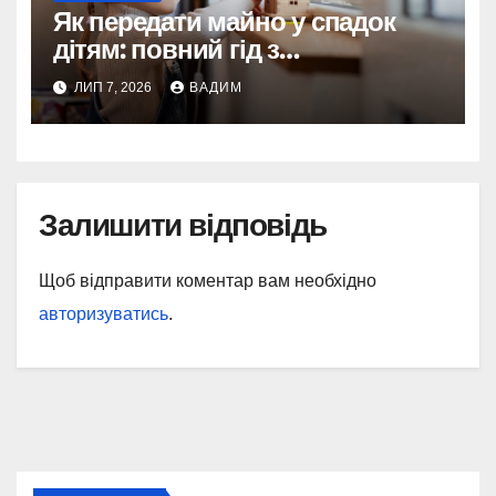
Як передати майно у спадок
дітям: повний гід з
урахуванням змін 2026 року
ЛИП 7, 2026
ВАДИМ
Залишити відповідь
Щоб відправити коментар вам необхідно
авторизуватись
.