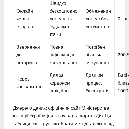
Швидко,
Онлайн
безкоштовно,
Обмежений
через
доступно з
доступ без
0 грн
rs.npu.ua
будь-якої
документів
точки
Звернення
Повна
Потрібен
до
інформація,
візит, час
200-
нотаріуса
консультація
очікування
Для за
Довший
Варі
Через
кордоном,
процес,
близ
консульство
офіційно
бюрократія
1000
Джерело даних: офіційний сайт Міністерства
юстиції України (nais.gov.ua) та портал Дія. Ця
таблиця ілюструє, як обрати метод залежно від