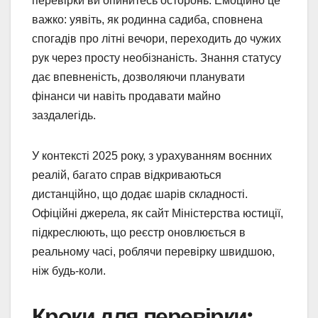
перевірки ви опинитесь осторонь. Емоційно це
важко: уявіть, як родинна садиба, сповнена
спогадів про літні вечори, переходить до чужих
рук через просту необізнаність. Знання статусу
дає впевненість, дозволяючи планувати
фінанси чи навіть продавати майно
заздалегідь.
У контексті 2025 року, з урахуванням воєнних
реалій, багато справ відкриваються
дистанційно, що додає шарів складності.
Офіційні джерела, як сайт Міністерства юстиції,
підкреслюють, що реєстр оновлюється в
реальному часі, роблячи перевірку швидшою,
ніж будь-коли.
Кроки для перевірки: