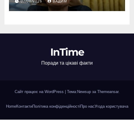
07/08/2026
ВАДИМ
InTime
Поради та цікаві факти
Сайт працює на WordPress
|
Тема:Newsup за
Themeansar
.
Home
Контакти
Політика конфіденційності
Про нас
Угода користувача