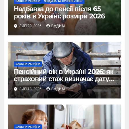
ЗАКОНИ УКРАЇНИ
ЛЮДИНА ТА СУСПІЛЬСТВО
Надбавка до пенсії після 65
років в Україні: розміри 2026
ЛИП 20, 2026
ВАДИМ
ЗАКОНИ УКРАЇНИ
Пенсійний вік в Україні 2026: як
страховий стаж визначає дату
виходу на пенсію
ЛИП 13, 2026
ВАДИМ
ЗАКОНИ УКРАЇНИ