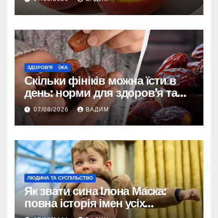
ЗДОРОВ'Я
ЇЖА
Скільки фініків можна їсти в
день: норми для здоров’я та
енергії
07/08/2026
ВАДИМ
ЛЮДИНА ТА СУСПІЛЬСТВО
Як звати сина Ілона Маска:
повна історія імен усіх
хлопчиків мільярдера