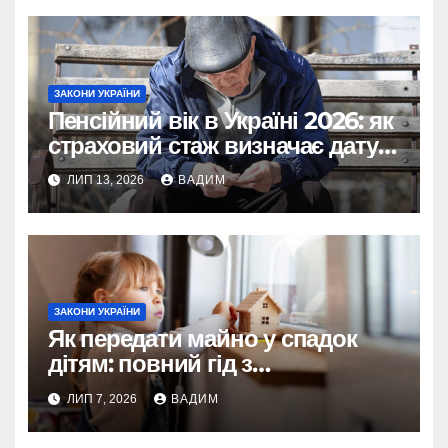
ЗАКОНИ УКРАЇНИ
Пенсійний вік в Україні 2026: як
страховий стаж визначає дату
виходу на пенсію
ЛИП 13, 2026
ВАДИМ
ЗАКОНИ УКРАЇНИ
Як передати майно у спадок
дітям: повний гід з
урахуванням змін 2026 року
ЛИП 7, 2026
ВАДИМ