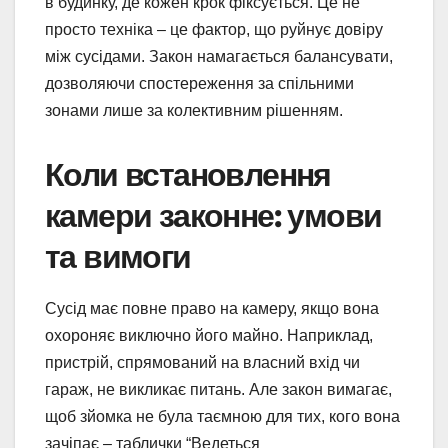
в будинку, де кожен крок фіксується. Це не
просто техніка – це фактор, що руйнує довіру
між сусідами. Закон намагається балансувати,
дозволяючи спостереження за спільними
зонами лише за колективним рішенням.
Коли встановлення
камери законне: умови
та вимоги
Сусід має повне право на камеру, якщо вона
охороняє виключно його майно. Наприклад,
пристрій, спрямований на власний вхід чи
гараж, не викликає питань. Але закон вимагає,
щоб зйомка не була таємною для тих, кого вона
зачіпає – таблички “Ведеться