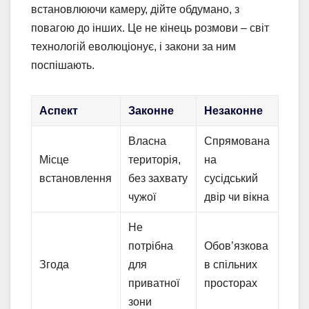
встановлюючи камеру, дійте обдумано, з
повагою до інших. Це не кінець розмови – світ
технологій еволюціонує, і закони за ним
поспішають.
Аспект
Законне
Незаконне
Власна
Спрямована
Місце
територія,
на
встановлення
без захвату
сусідський
чужої
двір чи вікна
Не
потрібна
Обов’язкова
Згода
для
в спільних
приватної
просторах
зони