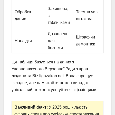
Захищена,
Обробка
Таємна чи з
з
даних
витоком
табличками
Дозволено
Штраф чи
Наслідки
для
демонтаж
безпеки
Ця таблиця базується на даних з
Уповноваженого Верховної Ради з прав
людини та Biz.ligazakon.net. Вона спрощує
складне, але пам’ятайте: кожен випадок
унікальний, тож консультуйтеся з фахівцями.
Важливий факт:
У 2025 році кількість
судових справ про сусідське спостереження