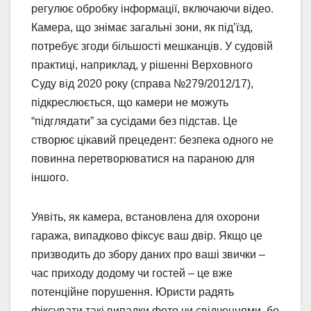
регулює обробку інформації, включаючи відео.
Камера, що знімає загальні зони, як під’їзд,
потребує згоди більшості мешканців. У судовій
практиці, наприклад, у рішенні Верховного
Суду від 2020 року (справа №279/2012/17),
підкреслюється, що камери не можуть
“підглядати” за сусідами без підстав. Це
створює цікавий прецедент: безпека одного не
повинна перетворюватися на параною для
іншого.
Уявіть, як камера, встановлена для охорони
гаража, випадково фіксує ваш двір. Якщо це
призводить до збору даних про ваші звички –
час приходу додому чи гостей – це вже
потенційне порушення. Юристи радять
фіксувати такі випадки фото чи свідченнями, бо