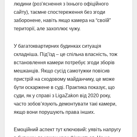
людини (роз’яснення з їхнього офіційного
сайту), таємне спостереження без згоди
заборонене, навіть якщо камера на “своїй”
території, але захоплює чужу.
У багатоквартирних будинках ситуація
складніша. Під’їзд – це спільна власність, тож
встановлення камери потребує згоди зборів
мешканців. Якщо сусід самотужки повісив
пристрій на сходовому майданчику, це може
бути оскаржене в суді. Практика показує, що
суди, як у справі з LigaZakon від 2020 року,
часто зобов’язують демонтувати такі камери,
якщо вони порушують права інших.
Емоційний аспект тут ключовий: уявіть напругу