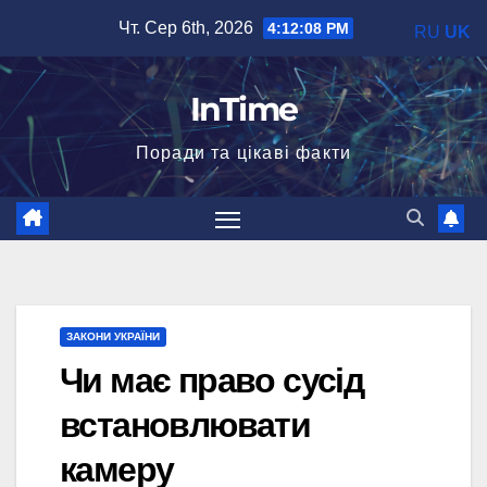
Перейти
Чт. Сер 6th, 2026
4:12:09 PM
RU
UK
до
вмісту
InTime
Поради та цікаві факти
ЗАКОНИ УКРАЇНИ
Чи має право сусід
встановлювати
камеру