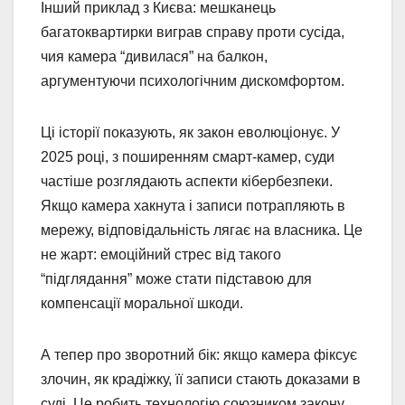
Інший приклад з Києва: мешканець
багатоквартирки виграв справу проти сусіда,
чия камера “дивилася” на балкон,
аргументуючи психологічним дискомфортом.
Ці історії показують, як закон еволюціонує. У
2025 році, з поширенням смарт-камер, суди
частіше розглядають аспекти кібербезпеки.
Якщо камера хакнута і записи потрапляють в
мережу, відповідальність лягає на власника. Це
не жарт: емоційний стрес від такого
“підглядання” може стати підставою для
компенсації моральної шкоди.
А тепер про зворотний бік: якщо камера фіксує
злочин, як крадіжку, її записи стають доказами в
суді. Це робить технологію союзником закону,