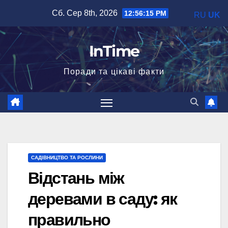
Перейти
Сб. Сер 8th, 2026
12:56:16 PM
RU
UK
до
вмісту
InTime
Поради та цікаві факти
САДІВНИЦТВО ТА РОСЛИНИ
Відстань між
деревами в саду: як
правильно