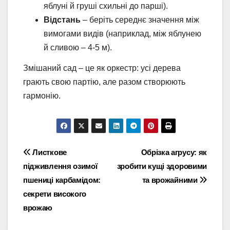
яблуні й груші схильні до парші).
Відстань
– беріть середнє значення між
вимогами видів (наприклад, між яблунею
й сливою – 4-5 м).
Змішаний сад – це як оркестр: усі дерева
грають свою партію, але разом створюють
гармонію.
Навігація
Листкове
Обрізка агрусу: як
підживлення озимої
зробити кущі здоровими
записів
пшениці карбамідом:
та врожайними
секрети високого
врожаю