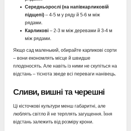
Середньорослі (на напівкарликовій
підщепі)
– 4-5 м у ряду й 5-6 м між
рядами.
Карликові
– 2-3 м між деревами й 3-4 м
між рядами.
Якщо сад маленький, обирайте карликові сорти
– вони економлять місце й швидше
плодоносять. Але навіть із ними не скупіться на
відстань – тіснота зведе всі переваги нанівець.
Сливи, вишні та черешні
Ці кісточкові культури менш габаритні, але
люблять світло й не терплять загущення. Їхня
відстань залежить від розміру крони.