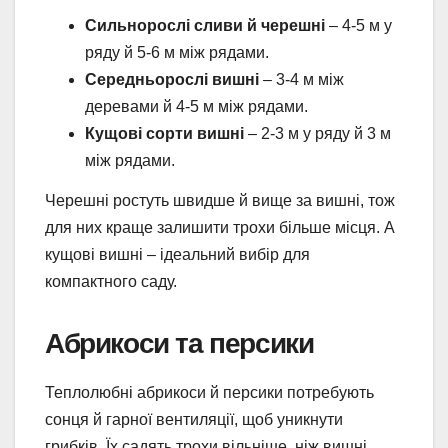
Сильнорослі сливи й черешні
– 4-5 м у
ряду й 5-6 м між рядами.
Середньорослі вишні
– 3-4 м між
деревами й 4-5 м між рядами.
Кущові сорти вишні
– 2-3 м у ряду й 3 м
між рядами.
Черешні ростуть швидше й вище за вишні, тож
для них краще залишити трохи більше місця. А
кущові вишні – ідеальний вибір для
компактного саду.
Абрикоси та персики
Теплолюбні абрикоси й персики потребують
сонця й гарної вентиляції, щоб уникнути
грибків. Їх садять трохи вільніше, ніж вишні.