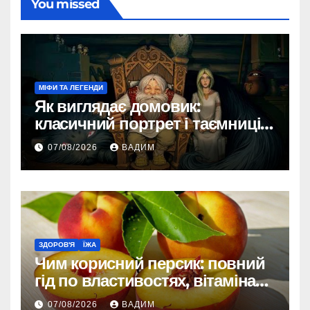
You missed
МІФИ ТА ЛЕГЕНДИ
Як виглядає домовик:
класичний портрет і таємниці
зовнішності
07/08/2026
ВАДИМ
ЗДОРОВ'Я
ЇЖА
Чим корисний персик: повний
гід по властивостях, вітамінах і
впливі на організм
07/08/2026
ВАДИМ