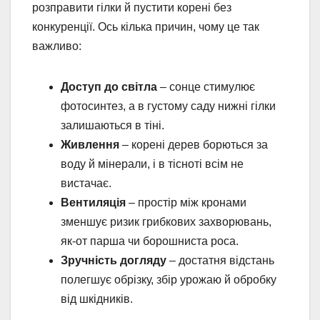
розправити гілки й пустити корені без
конкуренції. Ось кілька причин, чому це так
важливо:
Доступ до світла
– сонце стимулює
фотосинтез, а в густому саду нижні гілки
залишаються в тіні.
Живлення
– корені дерев борються за
воду й мінерали, і в тісноті всім не
вистачає.
Вентиляція
– простір між кронами
зменшує ризик грибкових захворювань,
як-от парша чи борошниста роса.
Зручність догляду
– достатня відстань
полегшує обрізку, збір урожаю й обробку
від шкідників.