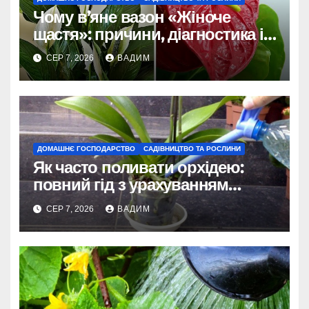
Чому в’яне вазон «Жіноче
щастя»: причини, діагностика і
порятунок рослини
СЕР 7, 2026
ВАДИМ
ДОМАШНЄ ГОСПОДАРСТВО
САДІВНИЦТВО ТА РОСЛИНИ
Як часто поливати орхідею:
повний гід з урахуванням
сезону та виду
СЕР 7, 2026
ВАДИМ