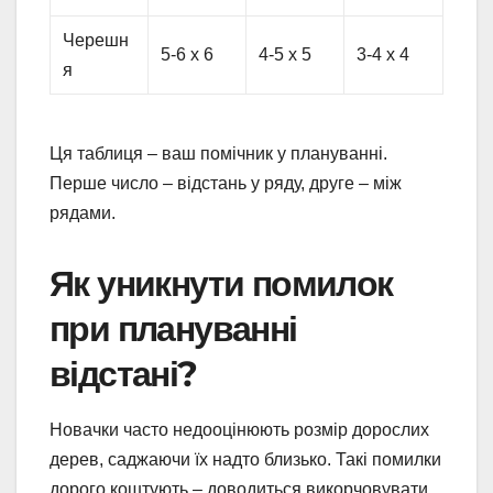
Черешн
5-6 х 6
4-5 х 5
3-4 х 4
я
Ця таблиця – ваш помічник у плануванні.
Перше число – відстань у ряду, друге – між
рядами.
Як уникнути помилок
при плануванні
відстані?
Новачки часто недооцінюють розмір дорослих
дерев, саджаючи їх надто близько. Такі помилки
дорого коштують – доводиться викорчовувати