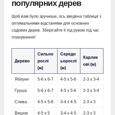
популярних дерев
Щоб вам було зручніше, ось зведена таблиця з
оптимальними відстанями для основних
садових дерев. Зберігайте її під рукою під час
планування!
Сильно
Середн
Карлик
Дерево
рослі
ьорослі
ові (м)
(м)
(м)
Яблуня
5-6 х 6-7
4-5 х 5-6
2-3 х 3-4
Груша
5-6 х 6-7
4-5 х 5-6
2-3 х 3-4
Слива
4-5 х 5-6
3-4 х 4-5
2-3 х 3
Вишня
4-5 х 5
3-4 х 4-5
2-3 х 3