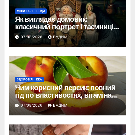
МІФИ ТА ЛЕГЕНДИ
Як виглядає домовик:
класичний портрет і таємниці
зовнішності
07/08/2026
ВАДИМ
ЗДОРОВ'Я
ЇЖА
Чим корисний персик: повний
гід по властивостях, вітамінах і
впливі на організм
07/08/2026
ВАДИМ