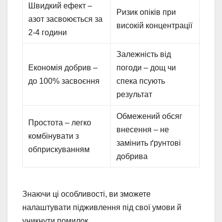
Швидкий ефект –
Ризик опіків при
азот засвоюється за
високій концентрації
2-4 години
Залежність від
Економія добрив –
погоди – дощ чи
до 100% засвоєння
спека псують
результат
Обмежений обсяг
Простота – легко
внесення – не
комбінувати з
замінить ґрунтові
обприскуванням
добрива
Знаючи ці особливості, ви зможете
налаштувати підживлення під свої умови й
уникнути помилок.