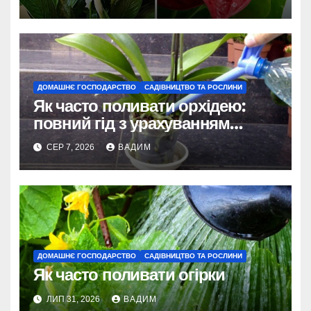
ДОМАШНЄ ГОСПОДАРСТВО
САДІВНИЦТВО ТА РОСЛИНИ
Як часто поливати орхідею:
повний гід з урахуванням
сезону та виду
СЕР 7, 2026
ВАДИМ
ДОМАШНЄ ГОСПОДАРСТВО
САДІВНИЦТВО ТА РОСЛИНИ
Як часто поливати огірки
ЛИП 31, 2026
ВАДИМ