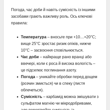
Погода, час доби й навіть сумісність із іншими
засобами грають важливу роль. Ось ключові
правила:
Температура
– вносьте при +10…+20°C;
вище 25°C зростає ризик опіків, нижче
10°C – засвоєння сповільнюється.
Час доби
– найкраще рано вранці або
ввечері, коли є роса й висока вологість –
це підсилює поглинання азоту.
Погода
– уникайте обробки перед дощем
(розчин змиється) чи в спеку (листя
обпечеться).
Сумісність
– карбамід можна змішувати з
сульфатом магнію чи мікродобривами,
але перевіряйте сумісність із