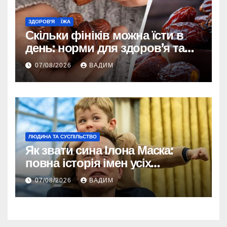
ЗДОРОВ'Я
ЇЖА
Скільки фініків можна їсти в
день: норми для здоров’я та
енергії
07/08/2026
ВАДИМ
ЛЮДИНА ТА СУСПІЛЬСТВО
Як звати сина Ілона Маска:
повна історія імен усіх
хлопчиків мільярдера
07/08/2026
ВАДИМ