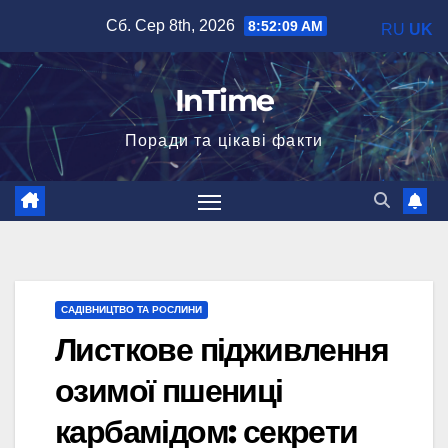
Перейти
Сб. Сер 8th, 2026
8:52:11 AM
RU
UK
до
вмісту
InTime
Поради та цікаві факти
САДІВНИЦТВО ТА РОСЛИНИ
Листкове підживлення
озимої пшениці
карбамідом: секрети