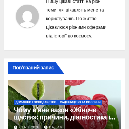
Пишу цікаві статті на різні
теми, які цікавлять мене та
користувачів. По життю
цікавлюся різними сферами
від історії до космосу.
Пов’язаний запис
ДОМАШНЄ ГОСПОДАРСТВО
САДІВНИЦТВО ТА РОСЛИНИ
Чому в’яне вазон «Жіноче
щастя»: причини, діагностика і
порятунок рослини
СЕР 7, 2026
ВАДИМ