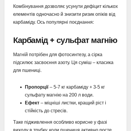
Комбінування дозволяє усунути дефіцит кількох
елементів одночасно й знизити ризик опіків від
карбаміду. Ось популярні поєднання:
Карбамід + сульфат магнію
Магній потрібен для фотосинтезу, а сірка
підсилює засвоєння азоту. Ця суміш – класика
для пшениці.
Пропорції
– 5-7 кг карбаміду + 3-5 кг
сульфату магнію на 200 л води.
Ефект
– міцніші листки, кращий ріст і
стійкість до стресів.
Таке підживлення особливо корисне у фазі
виходу в трубку, коли пшениця активно росте.