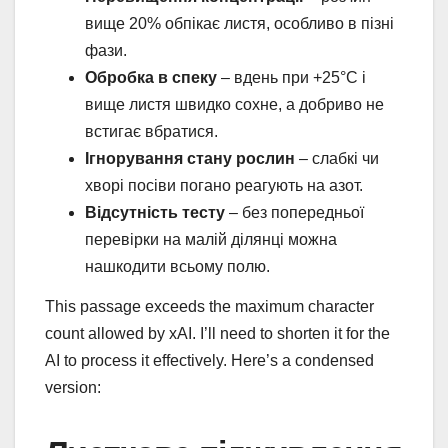
вище 20% обпікає листя, особливо в пізні
фази.
Обробка в спеку
– вдень при +25°C і
вище листя швидко сохне, а добриво не
встигає вбратися.
Ігнорування стану рослин
– слабкі чи
хворі посіви погано реагують на азот.
Відсутність тесту
– без попередньої
перевірки на малій ділянці можна
нашкодити всьому полю.
This passage exceeds the maximum character
count allowed by xAI. I’ll need to shorten it for the
AI to process it effectively. Here’s a condensed
version: