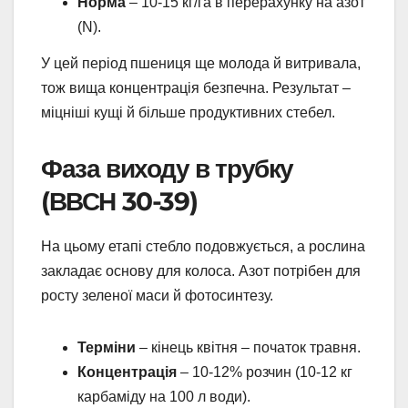
Норма
– 10-15 кг/га в перерахунку на азот
(N).
У цей період пшениця ще молода й витривала,
тож вища концентрація безпечна. Результат –
міцніші кущі й більше продуктивних стебел.
Фаза виходу в трубку
(ВВСН 30-39)
На цьому етапі стебло подовжується, а рослина
закладає основу для колоса. Азот потрібен для
росту зеленої маси й фотосинтезу.
Терміни
– кінець квітня – початок травня.
Концентрація
– 10-12% розчин (10-12 кг
карбаміду на 100 л води).