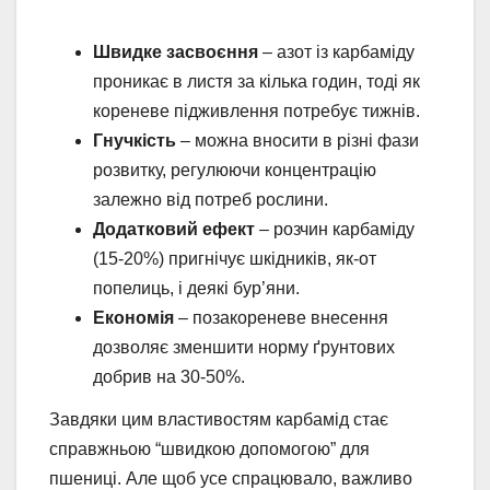
Швидке засвоєння
– азот із карбаміду
проникає в листя за кілька годин, тоді як
кореневе підживлення потребує тижнів.
Гнучкість
– можна вносити в різні фази
розвитку, регулюючи концентрацію
залежно від потреб рослини.
Додатковий ефект
– розчин карбаміду
(15-20%) пригнічує шкідників, як-от
попелиць, і деякі бур’яни.
Економія
– позакореневе внесення
дозволяє зменшити норму ґрунтових
добрив на 30-50%.
Завдяки цим властивостям карбамід стає
справжньою “швидкою допомогою” для
пшениці. Але щоб усе спрацювало, важливо