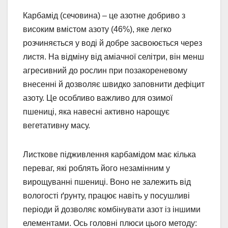
Карбамід (сечовина) – це азотне добриво з
високим вмістом азоту (46%), яке легко
розчиняється у воді й добре засвоюється через
листя. На відміну від аміачної селітри, він менш
агресивний до рослин при позакореневому
внесенні й дозволяє швидко заповнити дефіцит
азоту. Це особливо важливо для озимої
пшениці, яка навесні активно нарощує
вегетативну масу.
Листкове підживлення карбамідом має кілька
переваг, які роблять його незамінним у
вирощуванні пшениці. Воно не залежить від
вологості ґрунту, працює навіть у посушливі
періоди й дозволяє комбінувати азот із іншими
елементами. Ось головні плюси цього методу: