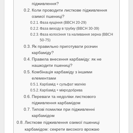
підживлення?
Коли проводити листкове підживлення
озимої пшениці?
Фаза кущіння (ВВСН 20-29)
Фаза виходу в трубку (ВВСН 30-39)
Фаза колосіння та наливання зерна (ВВСН
50-75)
Як правильно приготувати розчин
карбаміду?
Правила внесення карбаміду: як не
нашкодити пшениці?
Комбінація карбаміду з іншими
елементами
Карбамід + сульфат магнію
Карбамід + мікродобрива
Переваги та недоліки листкового
підживлення карбамідом
Типові помилки при підживленні
карбамідом
Листкове підживлення озимої пшениці
карбамідом: секрети високого врожаю