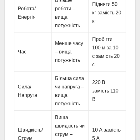
Більше
Підняти 50
Робота/
роботи –
кг замість 20
Енергія
вища
кг
потужність
Пробігти
Менше часу
100 м за 10
Час
– вища
с замість 20
потужність
с
Більша сила
220 В
Сила/
чи напруга –
замість 110
Напруга
вища
В
потужність
Вища
швидкість чи
Швидкість/
10 А замість
струм –
Струм
5 А