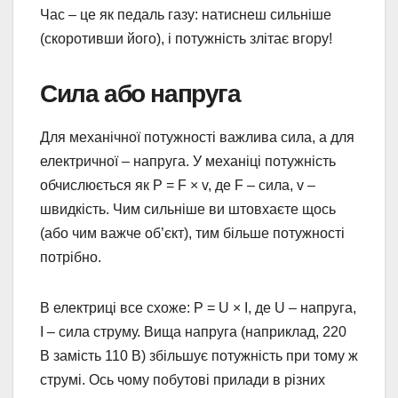
Час – це як педаль газу: натиснеш сильніше
(скоротивши його), і потужність злітає вгору!
Сила або напруга
Для механічної потужності важлива сила, а для
електричної – напруга. У механіці потужність
обчислюється як P = F × v, де F – сила, v –
швидкість. Чим сильніше ви штовхаєте щось
(або чим важче об’єкт), тим більше потужності
потрібно.
В електриці все схоже: P = U × I, де U – напруга,
I – сила струму. Вища напруга (наприклад, 220
В замість 110 В) збільшує потужність при тому ж
струмі. Ось чому побутові прилади в різних