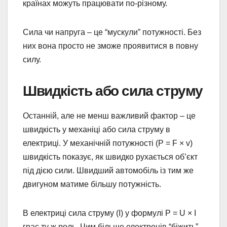
країнах можуть працювати по-різному.
Сила чи напруга – це “мускули” потужності. Без
них вона просто не зможе проявитися в повну
силу.
Швидкість або сила струму
Останній, але не менш важливий фактор – це
швидкість у механіці або сила струму в
електриці. У механічній потужності (P = F × v)
швидкість показує, як швидко рухається об’єкт
під дією сили. Швидший автомобіль із тим же
двигуном матиме більшу потужність.
В електриці сила струму (I) у формулі P = U × I
грає ту ж роль. Чим більше електронів “біжить”