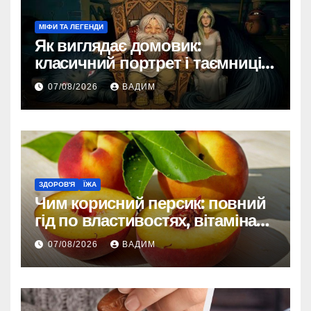
МІФИ ТА ЛЕГЕНДИ
Як виглядає домовик:
класичний портрет і таємниці
зовнішності
07/08/2026
ВАДИМ
ЗДОРОВ'Я
ЇЖА
Чим корисний персик: повний
гід по властивостях, вітамінах і
впливі на організм
07/08/2026
ВАДИМ