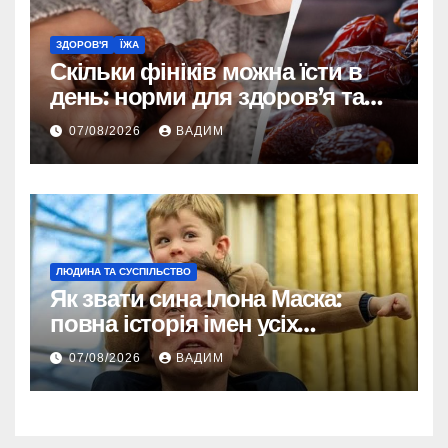
ЗДОРОВ'Я
ЇЖА
Скільки фініків можна їсти в
день: норми для здоров’я та
енергії
07/08/2026
ВАДИМ
ЛЮДИНА ТА СУСПІЛЬСТВО
Як звати сина Ілона Маска:
повна історія імен усіх
хлопчиків мільярдера
07/08/2026
ВАДИМ