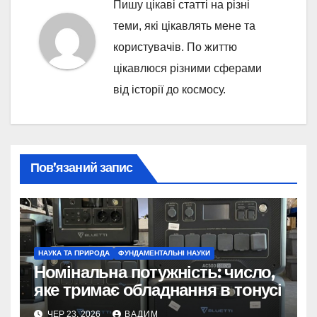
Пишу цікаві статті на різні
теми, які цікавлять мене та
користувачів. По життю
цікавлюся різними сферами
від історії до космосу.
Пов’язаний запис
НАУКА ТА ПРИРОДА
ФУНДАМЕНТАЛЬНІ НАУКИ
Номінальна потужність: число,
яке тримає обладнання в тонусі
ЧЕР 23, 2026
ВАДИМ