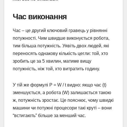
Час виконання
Час – це другий ключовий гравець у рівнянні
потужності. Чим швидше виконується робота,
тим більша потужність. Уявіть двох людей, які
переносять однакову кількість цегли: той, хто
зробить це за 5 хвилин, матиме вищу
потужність, ніж той, хто витратить годину.
У тій же формулі P = W / t видно: якщо час (t)
зменшується, а робота (W) залишається такою
ж, потужність зростає. Це пояснює, чому швидкі
машини чи потужні процесори такі круті – вони
“встигають” більше за менший час.