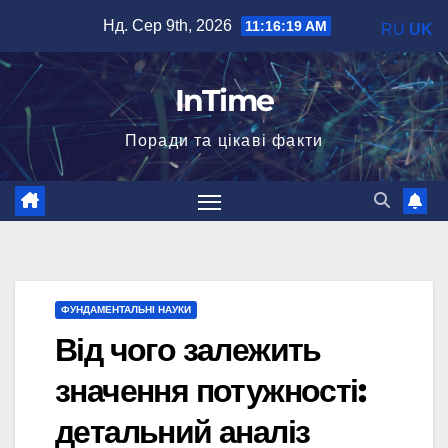
Перейти
Нд. Сер 9th, 2026
11:16:20 AM
RU
UK
до
вмісту
InTime
Поради та цікаві факти
ФУНДАМЕНТАЛЬНІ НАУКИ
Від чого залежить
значення потужності:
детальний аналіз