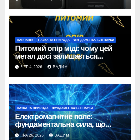
НАВЧАННЯ
НАУКА ТА ПРИРОДА
ФУНДАМЕНТАЛЬНІ НАУКИ
Питомий опір міді: чому цей
метал досі залишається
неперевершеним провідником
ЧЕР 4, 2026
ВАДИМ
у світі електрики
НАУКА ТА ПРИРОДА
ФУНДАМЕНТАЛЬНІ НАУКИ
Електромагнітне поле:
фундаментальна сила, що
об’єднує електрику та
ТРА 26, 2026
ВАДИМ
магнетизм