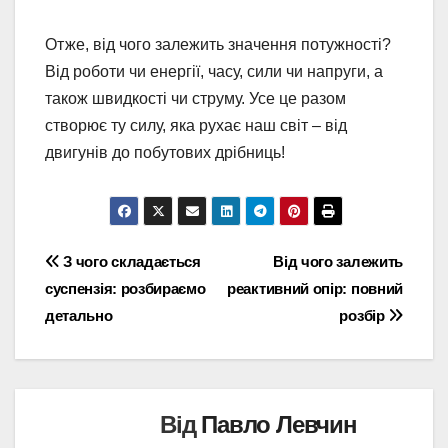
Отже, від чого залежить значення потужності?
Від роботи чи енергії, часу, сили чи напруги, а
також швидкості чи струму. Усе це разом
створює ту силу, яка рухає наш світ – від
двигунів до побутових дрібниць!
Навігація
З чого складається
Від чого залежить
суспензія: розбираємо
реактивний опір: повний
записів
детально
розбір
Від
Павло Левчин