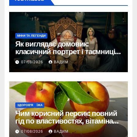
МІФИ ТА ЛЕГЕНДИ
Як виглядає домовик:
класичний портрет і таємниці
зовнішності
07/08/2026
ВАДИМ
ЗДОРОВ'Я
ЇЖА
Чим корисний персик: повний
гід по властивостях, вітамінах і
впливі на організм
07/08/2026
ВАДИМ