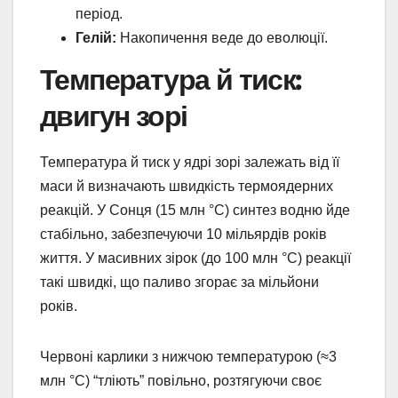
період.
Гелій:
Накопичення веде до еволюції.
Температура й тиск:
двигун зорі
Температура й тиск у ядрі зорі залежать від її
маси й визначають швидкість термоядерних
реакцій. У Сонця (15 млн °C) синтез водню йде
стабільно, забезпечуючи 10 мільярдів років
життя. У масивних зірок (до 100 млн °C) реакції
такі швидкі, що паливо згорає за мільйони
років.
Червоні карлики з нижчою температурою (≈3
млн °C) “тліють” повільно, розтягуючи своє