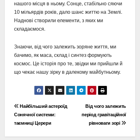
нашого місця в ньому. Сонце, стабільно сяючи
10 мільярдів років, дало шанс життю на Землі.
Наднові створили елементи, з яких ми
складаємося.
Знаючи, від чого залежить зоряне життя, ми
бачимо, як маса, склад і синтез формують
космос. Це історія про те, звідки ми прийшли й
що чекає нашу зірку в далекому майбутньому.
Навігація
Найбільший астероїд
Від чого залежить
Сонячної системи:
період гравітаційної
записів
таємниці Церери
рівноваги зорі