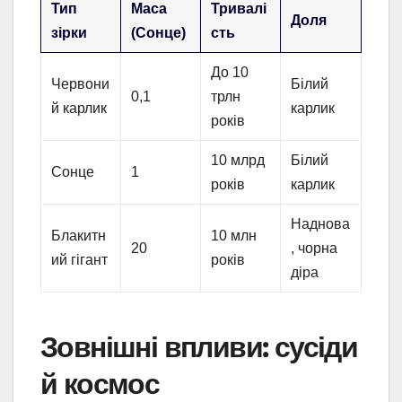
Тип
Маса
Тривалі
Доля
зірки
(Сонце)
сть
До 10
Червони
Білий
0,1
трлн
й карлик
карлик
років
10 млрд
Білий
Сонце
1
років
карлик
Наднова
Блакитн
10 млн
20
, чорна
ий гігант
років
діра
Зовнішні впливи: сусіди
й космос