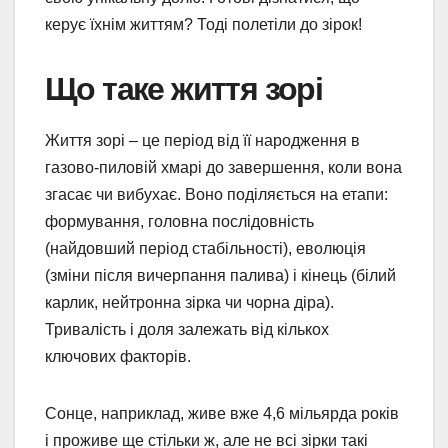
керує їхнім життям? Тоді полетіли до зірок!
Що таке життя зорі
Життя зорі – це період від її народження в
газово-пиловій хмарі до завершення, коли вона
згасає чи вибухає. Воно поділяється на етапи:
формування, головна послідовність
(найдовший період стабільності), еволюція
(зміни після вичерпання палива) і кінець (білий
карлик, нейтронна зірка чи чорна діра).
Тривалість і доля залежать від кількох
ключових факторів.
Сонце, наприклад, живе вже 4,6 мільярда років
і проживе ще стільки ж, але не всі зірки такі