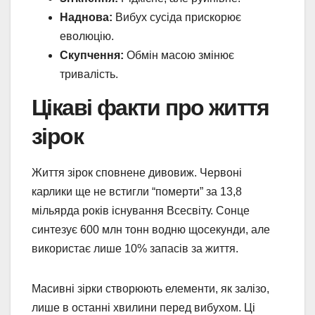
Наднова:
Вибух сусіда прискорює
еволюцію.
Скупчення:
Обмін масою змінює
тривалість.
Цікаві факти про життя
зірок
Життя зірок сповнене дивовиж. Червоні
карлики ще не встигли “померти” за 13,8
мільярда років існування Всесвіту. Сонце
синтезує 600 млн тонн водню щосекунди, але
використає лише 10% запасів за життя.
Масивні зірки створюють елементи, як залізо,
лише в останні хвилини перед вибухом. Ці