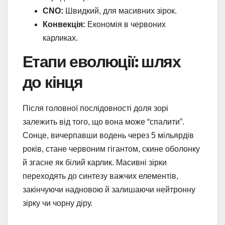
CNO:
Швидкий, для масивних зірок.
Конвекція:
Економія в червоних
карликах.
Етапи еволюції: шлях
до кінця
Після головної послідовності доля зорі
залежить від того, що вона може “спалити”.
Сонце, вичерпавши водень через 5 мільярдів
років, стане червоним гігантом, скине оболонку
й згасне як білий карлик. Масивні зірки
переходять до синтезу важчих елементів,
закінчуючи надновою й залишаючи нейтронну
зірку чи чорну діру.