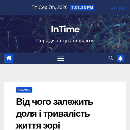
Перейти
Пт. Сер 7th, 2026
7:01:34 PM
RU
UK
до
вмісту
InTime
Поради та цікаві факти
КОСМОС
Від чого залежить
доля і тривалість
життя зорі