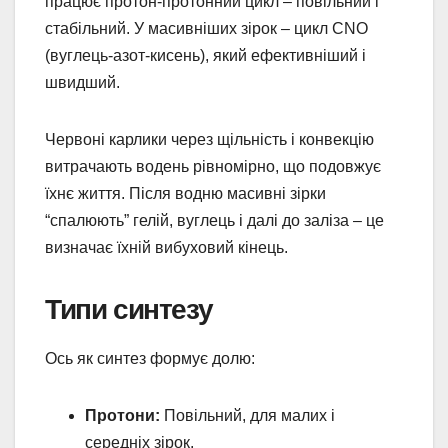
працює протон-протонний цикл – повільний і
стабільний. У масивніших зірок – цикл CNO
(вуглець-азот-кисень), який ефективніший і
швидший.
Червоні карлики через щільність і конвекцію
витрачають водень рівномірно, що подовжує
їхнє життя. Після водню масивні зірки
“спалюють” гелій, вуглець і далі до заліза – це
визначає їхній вибуховий кінець.
Типи синтезу
Ось як синтез формує долю:
Протони:
Повільний, для малих і
середніх зірок.