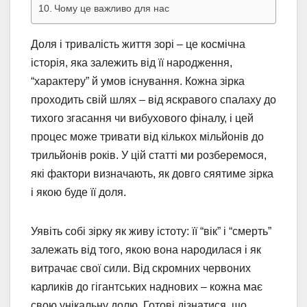
Чому це важливо для нас
Доля і тривалість життя зорі – це космічна
історія, яка залежить від її народження,
“характеру” й умов існування. Кожна зірка
проходить свій шлях – від яскравого спалаху до
тихого згасання чи вибухового фіналу, і цей
процес може тривати від кількох мільйонів до
трильйонів років. У цій статті ми розберемося,
які фактори визначають, як довго сяятиме зірка
і якою буде її доля.
Уявіть собі зірку як живу істоту: її “вік” і “смерть”
залежать від того, якою вона народилася і як
витрачає свої сили. Від скромних червоних
карликів до гігантських наднових – кожна має
свою унікальну долю. Готові дізнатися, що