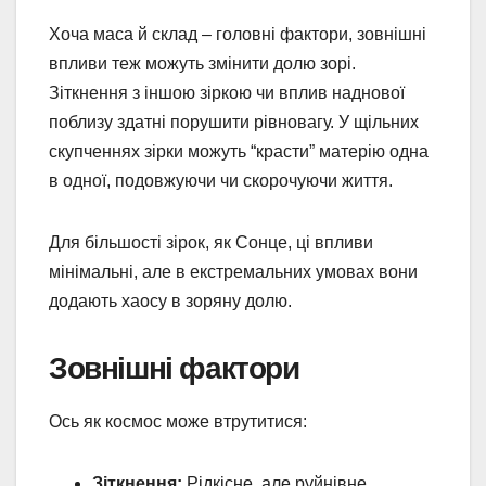
Хоча маса й склад – головні фактори, зовнішні
впливи теж можуть змінити долю зорі.
Зіткнення з іншою зіркою чи вплив наднової
поблизу здатні порушити рівновагу. У щільних
скупченнях зірки можуть “красти” матерію одна
в одної, подовжуючи чи скорочуючи життя.
Для більшості зірок, як Сонце, ці впливи
мінімальні, але в екстремальних умовах вони
додають хаосу в зоряну долю.
Зовнішні фактори
Ось як космос може втрутитися:
Зіткнення:
Рідкісне, але руйнівне.