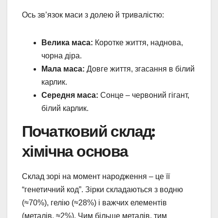
Ось зв’язок маси з долею й тривалістю:
Велика маса:
Коротке життя, наднова,
чорна діра.
Мала маса:
Довге життя, згасання в білий
карлик.
Середня маса:
Сонце – червоний гігант,
білий карлик.
Початковий склад:
хімічна основа
Склад зорі на момент народження – це її
“генетичний код”. Зірки складаються з водню
(≈70%), гелію (≈28%) і важчих елементів
(металів, ≈2%). Чим більше металів, тим