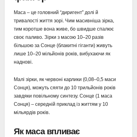
Маса – це головний “диригент” долі й
тривалості життя зорі. Чим масивніша зірка,
тим коротше вона живе, бо швидше спалює
своє паливо. Зірки з масою 10–20 разів
більшою за Сонце (блакитні гіганти) живуть
лише 10–20 мільйонів років, вибухаючи як
наднові.
Малі зірки, як червоні карлики (0,08–0,5 маси
Сонця), можуть сяяти до 10 трильйонів років
завдяки повільному синтезу. Сонце (1 маса
Сонця) – середній приклад із життям у 10
мільярдів років.
Як маса впливає