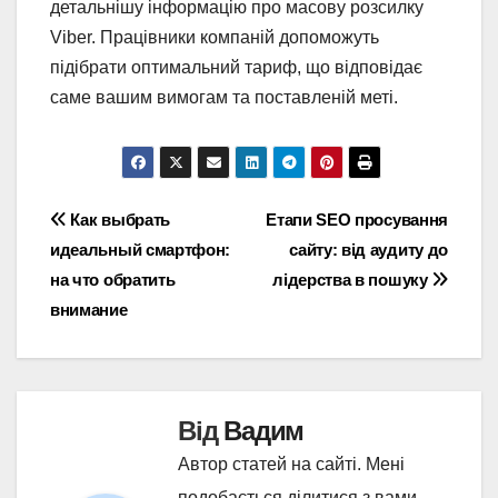
детальнішу інформацію про масову розсилку
Viber. Працівники компаній допоможуть
підібрати оптимальний тариф, що відповідає
саме вашим вимогам та поставленій меті.
Навігація
Как выбрать
Етапи SEO просування
идеальный смартфон:
сайту: від аудиту до
записів
на что обратить
лідерства в пошуку
внимание
Від
Вадим
Автор статей на сайті. Мені
подобається ділитися з вами