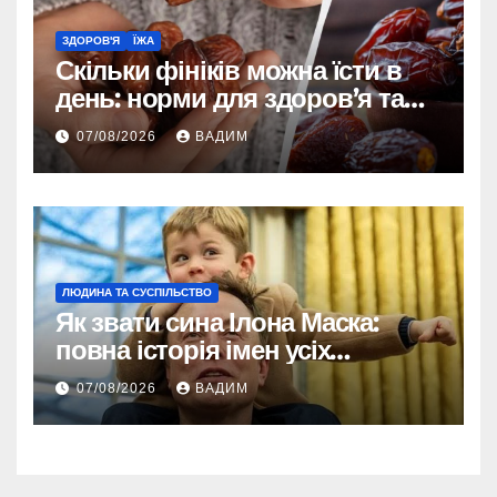
ЗДОРОВ'Я
ЇЖА
Скільки фініків можна їсти в
день: норми для здоров’я та
енергії
07/08/2026
ВАДИМ
ЛЮДИНА ТА СУСПІЛЬСТВО
Як звати сина Ілона Маска:
повна історія імен усіх
хлопчиків мільярдера
07/08/2026
ВАДИМ