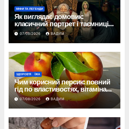
МІФИ ТА ЛЕГЕНДИ
Як виглядає домовик:
класичний портрет і таємниці
зовнішності
07/08/2026
ВАДИМ
ЗДОРОВ'Я
ЇЖА
Чим корисний персик: повний
гід по властивостях, вітамінах і
впливі на організм
07/08/2026
ВАДИМ