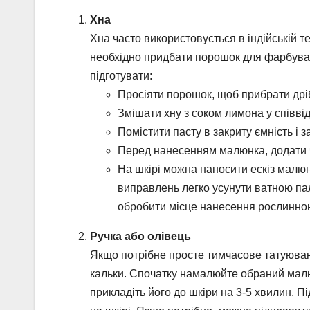
Хна
Хна часто використовується в індійській т
необхідно придбати порошок для фарбуван
підготувати:
Просіяти порошок, щоб прибрати дрі
Змішати хну з соком лимона у співві
Помістити пасту в закриту ємність і 
Перед нанесенням малюнка, додати ч
На шкірі можна наносити ескіз малюн
виправлень легко усунути ватною п
обробити місце нанесення рослинно
Ручка або олівець
Якщо потрібне просте тимчасове татуюван
кальки. Спочатку намалюйте обраний малюн
прикладіть його до шкіри на 3-5 хвилин. П