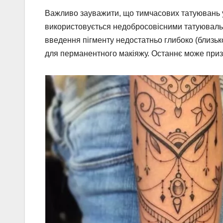
Важливо зауважити, що тимчасових татуювань у 
використовується недобросовісними татуювальн
введення пігменту недостатньо глибоко (близьк
для перманентного макіяжу. Останнє може призв