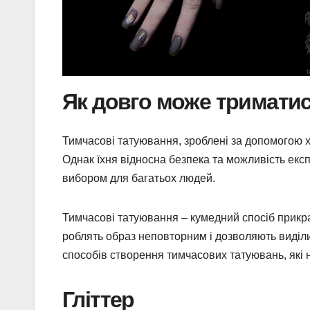
Як довго може триматис
Тимчасові татуювання, зроблені за допомогою х
Однак їхня відносна безпека та можливість ек
вибором для багатьох людей.
Тимчасові татуювання – кумедний спосіб прикрас
роблять образ неповторним і дозволяють виділит
способів створення тимчасових татуювань, які на
Гліттер