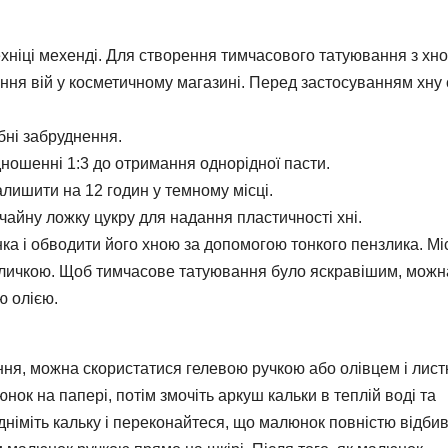
ехніці мехенді. Для створення тимчасового татуювання з хн
ня вій у косметичному магазині. Перед застосуванням хну 
бні забруднення.
дношенні 1:3 до отримання однорідної пасти.
залишити на 12 годин у темному місці.
айну ложку цукру для надання пластичності хні.
ка і обводити його хною за допомогою тонкого пензлика. Мі
аличкою. Щоб тимчасове татуювання було яскравішим, можн
ю олією.
ня, можна скористатися гелевою ручкою або олівцем і лист
ок на папері, потім змочіть аркуш кальки в теплій воді та
ідніміть кальку і переконайтеся, що малюнок повністю відби