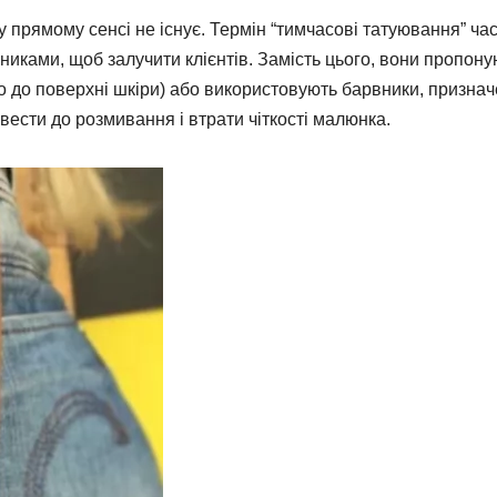
прямому сенсі не існує. Термін “тимчасові татуювання” ча
иками, щоб залучити клієнтів. Замість цього, вони пропону
о до поверхні шкіри) або використовують барвники, признач
ести до розмивання і втрати чіткості малюнка.