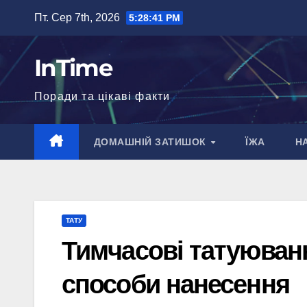
Перейти
Пт. Сер 7th, 2026
5:28:42 PM
до
вмісту
InTime
Поради та цікаві факти
ДОМАШНІЙ ЗАТИШОК
ЇЖА
Н
ТАТУ
Тимчасові татуювання
способи нанесення