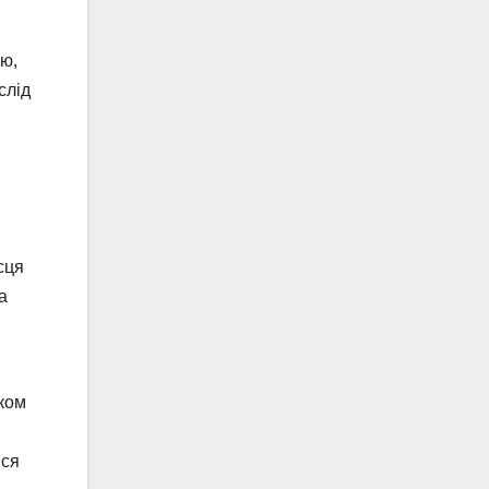
ою,
слід
сця
а
ком
вся