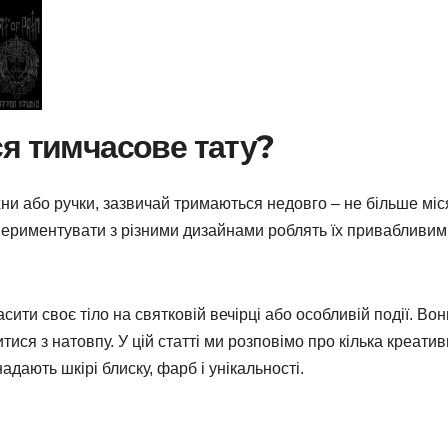
я тимчасове тату?
ни або ручки, зазвичай тримаються недовго – не більше міс
спериментувати з різними дизайнами роблять їх привабливим
ити своє тіло на святковій вечірці або особливій події. Вон
ися з натовпу. У цій статті ми розповімо про кілька креати
дають шкірі блиску, фарб і унікальності.