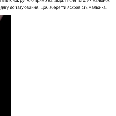
и малюнок ручкою прямо на шкірі. Після того, як малюнок
дягу до татуювання, щоб зберегти яскравість малюнка.