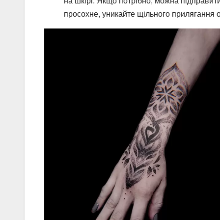
на шкірі. Якщо потрібно, можна підправит
просохне, уникайте щільного прилягання о