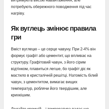
витримують високі навантаження, але
потребують обережного поводження під час
нагріву.
Як вуглець змінює правила
гри
Вміст вуглецю – це серце чавуну. При 2-4% він
формує графіт або цементит, що впливає на
структуру. Графітовий чавун, з його сірим
відтінком, плавиться легше, бо графіт діє як
мастило в кристалічній решітці. Натомість білий
чавун, з цементитом, вимагає вищих
температур, роблячи його твердішим, але
крихкішим.
Додайте кремній – і температура падає ще