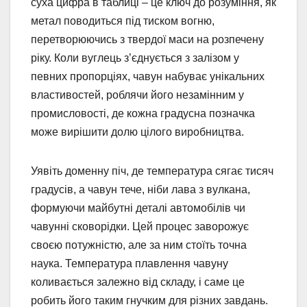
суха цифра в таблиці – це ключ до розуміння, як
метал поводиться під тиском вогню,
перетворюючись з твердої маси на розпечену
ріку. Коли вуглець з’єднується з залізом у
певних пропорціях, чавун набуває унікальних
властивостей, роблячи його незамінним у
промисловості, де кожна градусна позначка
може вирішити долю цілого виробництва.
Уявіть доменну піч, де температура сягає тисяч
градусів, а чавун тече, ніби лава з вулкана,
формуючи майбутні деталі автомобілів чи
чавунні сковорідки. Цей процес заворожує
своєю потужністю, але за ним стоїть точна
наука. Температура плавлення чавуну
коливається залежно від складу, і саме це
робить його таким гнучким для різних завдань.