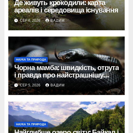
Де живуть крокодили: карта
ареалів і середовища існування
СЕР 6, 2026
ВАДИМ
НАУКА ТА ПРИРОДА
Чорна мамба: швидкість, отрута
і правда про найстрашнішу
змію Африки
СЕР 5, 2026
ВАДИМ
НАУКА ТА ПРИРОДА
Найглибше озеро світу: Байкал і