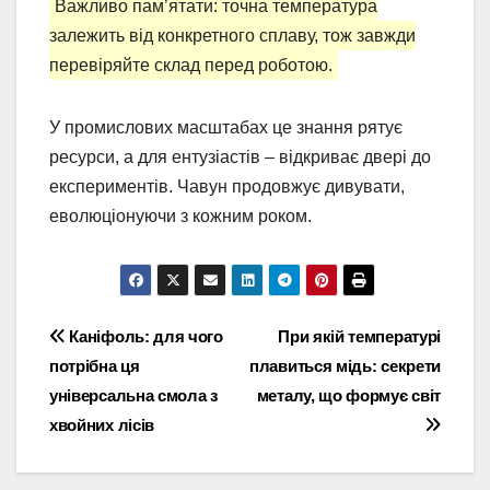
Важливо пам’ятати: точна температура
залежить від конкретного сплаву, тож завжди
перевіряйте склад перед роботою.
У промислових масштабах це знання рятує
ресурси, а для ентузіастів – відкриває двері до
експериментів. Чавун продовжує дивувати,
еволюціонуючи з кожним роком.
Навігація
Каніфоль: для чого
При якій температурі
потрібна ця
плавиться мідь: секрети
записів
універсальна смола з
металу, що формує світ
хвойних лісів