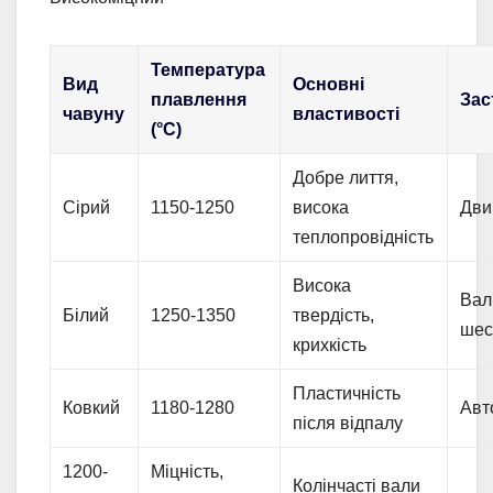
Температура
Вид
Основні
плавлення
Зас
чавуну
властивості
(°C)
Добре лиття,
Сірий
1150-1250
висока
Дви
теплопровідність
Висока
Вал
Білий
1250-1350
твердість,
шес
крихкість
Пластичність
Ковкий
1180-1280
Авт
після відпалу
1200-
Міцність,
Колінчасті вали