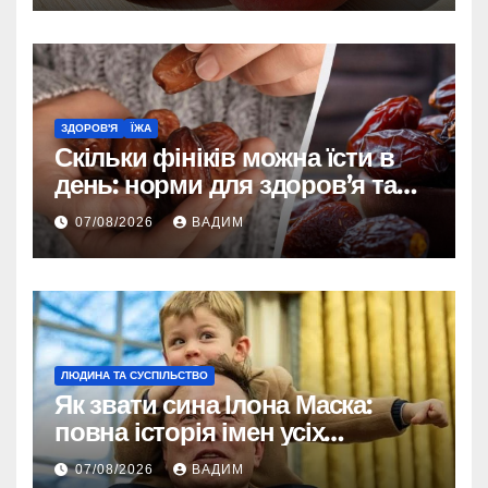
ЗДОРОВ'Я
ЇЖА
Скільки фініків можна їсти в
день: норми для здоров’я та
енергії
07/08/2026
ВАДИМ
ЛЮДИНА ТА СУСПІЛЬСТВО
Як звати сина Ілона Маска:
повна історія імен усіх
хлопчиків мільярдера
07/08/2026
ВАДИМ