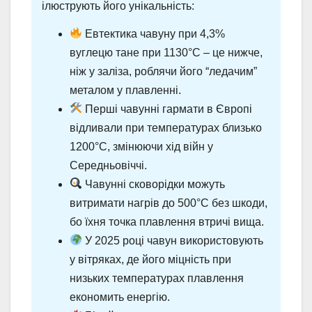
ілюструють його унікальність:
Евтектика чавуну при 4,3%
вуглецю тане при 1130°C – це нижче,
ніж у заліза, роблячи його “ледачим”
металом у плавленні.
Перші чавунні гармати в Європі
відливали при температурах близько
1200°C, змінюючи хід війн у
Середньовіччі.
Чавунні сковорідки можуть
витримати нагрів до 500°C без шкоди,
бо їхня точка плавлення втричі вища.
У 2025 році чавун використовують
у вітряках, де його міцність при
низьких температурах плавлення
економить енергію.