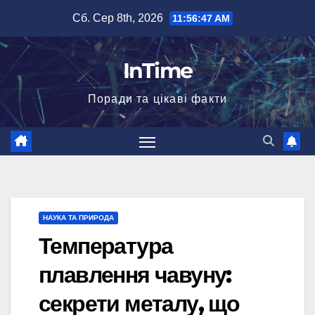
Перейти
Сб. Сер 8th, 2026
11:56:48 AM
до
вмісту
InTime
Поради та цікаві факти
НАУКА ТА ПРИРОДА
Температура
плавлення чавуну:
секрети металу, що