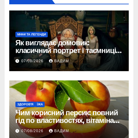
МІФИ ТА ЛЕГЕНДИ
Як виглядає домовик:
класичний портрет і таємниці
зовнішності
07/08/2026
ВАДИМ
ЗДОРОВ'Я
ЇЖА
Чим корисний персик: повний
гід по властивостях, вітамінах і
впливі на організм
07/08/2026
ВАДИМ