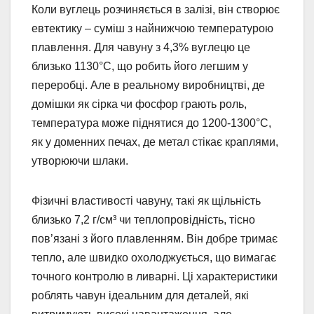
Коли вуглець розчиняється в залізі, він створює
евтектику – суміш з найнижчою температурою
плавлення. Для чавуну з 4,3% вуглецю це
близько 1130°C, що робить його легшим у
переробці. Але в реальному виробництві, де
домішки як сірка чи фосфор грають роль,
температура може піднятися до 1200-1300°C,
як у доменних печах, де метал стікає краплями,
утворюючи шлаки.
Фізичні властивості чавуну, такі як щільність
близько 7,2 г/см³ чи теплопровідність, тісно
пов’язані з його плавленням. Він добре тримає
тепло, але швидко охолоджується, що вимагає
точного контролю в ливарні. Ці характеристики
роблять чавун ідеальним для деталей, які