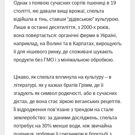
Однак з появою сучасних сортів пшениці в 19
столітті, які давали вищі врожаї, спельта
відійшла в тінь, ставши “дідівською” культурою.
Лише в останні десятиліття, з 2000-х років,
вона повертається: органічні ферми в Україні,
наприклад, на Волині та в Карпатах, вирощують
її для нішевого ринку, де споживачі шукають
продукти без ГМО і з мінімальною обробкою.
Цікаво, як спельта вплинула на культуру – в
літературі, як у казках братів Грімм, де її
згадують як символ родючості, або в сучасних
дієтах, де вона стає зіркою веганських рецептів.
Її відродження пов’язане з трендом на стале
землеробство: за даними досліджень, спельта
потребує на 30% менше води, ніж звичайна
пшениця, роблячи її союзником в боротьбі з