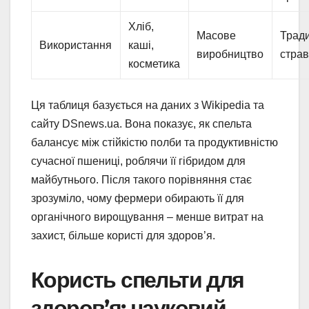
Хліб,
Масове
Тради
Використання
каші,
виробництво
стра
косметика
Ця таблиця базується на даних з Wikipedia та
сайту DSnews.ua. Вона показує, як спельта
балансує між стійкістю полби та продуктивністю
сучасної пшениці, роблячи її гібридом для
майбутнього. Після такого порівняння стає
зрозуміло, чому фермери обирають її для
органічного вирощування – менше витрат на
захист, більше користі для здоров’я.
Користь спельти для
здоров’я: науковий