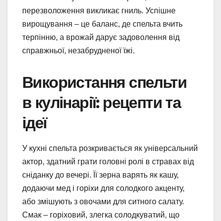
перезволоження викликає гниль. Успішне
вирощування – це баланс, де спельта вчить
терпінню, а врожай дарує задоволення від
справжньої, незабрудненої їжі.
Використання спельти
в кулінарії: рецепти та
ідеї
У кухні спельта розкривається як універсальний
актор, здатний грати головні ролі в стравах від
сніданку до вечері. Її зерна варять як кашу,
додаючи мед і горіхи для солодкого акценту,
або змішують з овочами для ситного салату.
Смак – горіховий, злегка солодкуватий, що