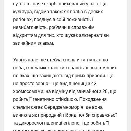
сутність, наче скарб, прихований у часі. Ця
культура, відома також як полба в деяких
регіонах, поєднує в собі поживність і
невибагливість, роблячи її справжнім
відкриттям для тих, хто шукає альтернативи
звичайним злакам.
Уявіть поле, де стебла спельти тягнуться до
неба, їхні ламкі колоски ховають зерна в міцних
плівках, що захищають від примх природи. Це
не просто зерно – це вид пшениці з 42
хромосомами, на відміну від звичайної з 28, що
робить її генетично стійкішою. Походження
спельти сягає Середземномор’я, де вона
виникла як природний гібрид полби справжньої
та дикорослої пшениці егілопс, і це робить її
мостом між дикою природою та людським