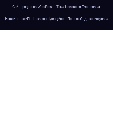
Сайт працює на WordPress
|
Тема:Newsup за
Themeansar
.
Home
Контакти
Політика конфіденційності
Про нас
Угода користувача