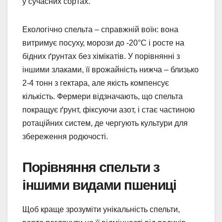
у сучасних сортах.
Екологічно спельта – справжній воїн: вона
витримує посуху, морози до -20°C і росте на
бідних ґрунтах без хімікатів. У порівнянні з
іншими злаками, її врожайність нижча – близько
2-4 тонн з гектара, але якість компенсує
кількість. Фермери відзначають, що спельта
покращує ґрунт, фіксуючи азот, і стає частиною
ротаційних систем, де чергують культури для
збереження родючості.
Порівняння спельти з
іншими видами пшениці
Щоб краще зрозуміти унікальність спельти,