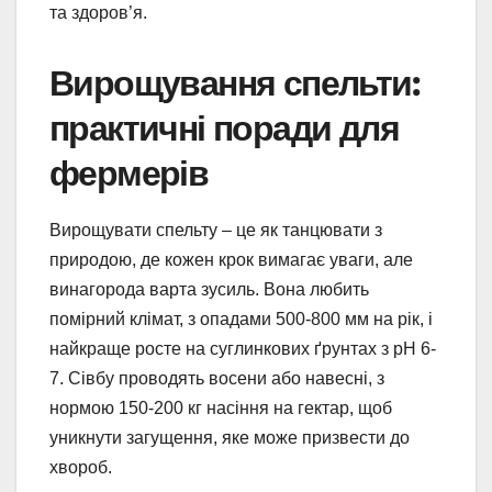
та здоров’я.
Вирощування спельти:
практичні поради для
фермерів
Вирощувати спельту – це як танцювати з
природою, де кожен крок вимагає уваги, але
винагорода варта зусиль. Вона любить
помірний клімат, з опадами 500-800 мм на рік, і
найкраще росте на суглинкових ґрунтах з pH 6-
7. Сівбу проводять восени або навесні, з
нормою 150-200 кг насіння на гектар, щоб
уникнути загущення, яке може призвести до
хвороб.