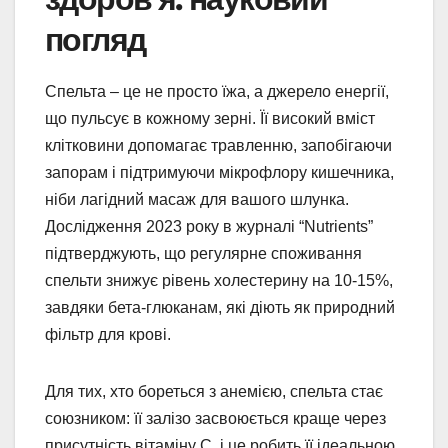
погляд
Спельта – це не просто їжа, а джерело енергії,
що пульсує в кожному зерні. Її високий вміст
клітковини допомагає травленню, запобігаючи
запорам і підтримуючи мікрофлору кишечника,
ніби лагідний масаж для вашого шлунка.
Дослідження 2023 року в журналі “Nutrients”
підтверджують, що регулярне споживання
спельти знижує рівень холестерину на 10-15%,
завдяки бета-глюканам, які діють як природний
фільтр для крові.
Для тих, хто бореться з анемією, спельта стає
союзником: її залізо засвоюється краще через
присутність вітаміну C, і це робить її ідеальною