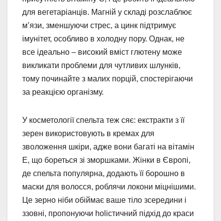
для вегетаріанців. Магній у складі розслаблює
м’язи, зменшуючи стрес, а цинк підтримує
імунітет, особливо в холодну пору. Однак, не
все ідеально – високий вміст глютену може
викликати проблеми для чутливих шлунків,
тому починайте з малих порцій, спостерігаючи
за реакцією організму.
У косметології спельта теж сяє: екстракти з її
зерен використовують в кремах для
зволоження шкіри, адже вони багаті на вітамін
E, що бореться зі зморшками. Жінки в Європі,
де спельта популярна, додають її борошно в
маски для волосся, роблячи локони міцнішими.
Це зерно ніби обіймає ваше тіло зсередини і
ззовні, пропонуючи holістичний підхід до краси