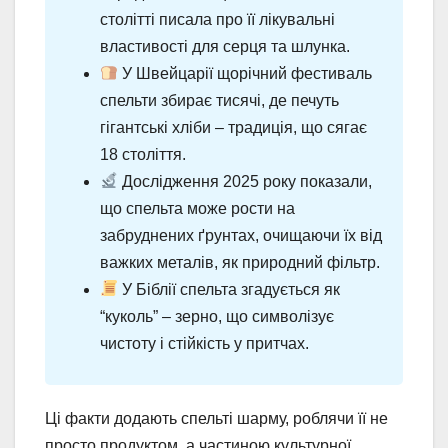
столітті писала про її лікувальні
властивості для серця та шлунка.
У Швейцарії щорічний фестиваль
спельти збирає тисячі, де печуть
гігантські хліби – традиція, що сягає
18 століття.
Дослідження 2025 року показали,
що спельта може рости на
забруднених ґрунтах, очищаючи їх від
важких металів, як природний фільтр.
У Біблії спельта згадується як
“куколь” – зерно, що символізує
чистоту і стійкість у притчах.
Ці факти додають спельті шарму, роблячи її не
просто продуктом, а частиною культурної