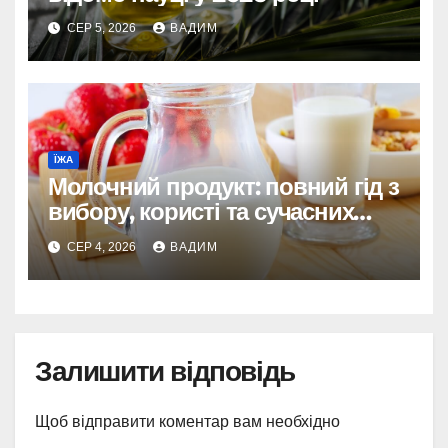
СЕР 5, 2026
ВАДИМ
ЇЖА
Молочний продукт: повний гід з
вибору, користі та сучасних
реалій
СЕР 4, 2026
ВАДИМ
Залишити відповідь
Щоб відправити коментар вам необхідно