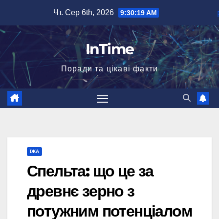
Перейти
Чт. Сер 6th, 2026
9:30:20 AM
до
вмісту
InTime
Поради та цікаві факти
ЇЖА
Спельта: що це за
древнє зерно з
потужним потенціалом