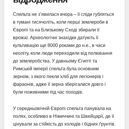
Спельта не з’явилася вчора – її сліди губляться
в тумані тисячоліть, коли перші землероби в
Європі та на Близькому Сході збирали її
врожаї. Археологічні знахідки датують її
культивацію ще 8000 роками до н.е., в часи
неоліту, коли люди переходили від полювання
до землеробства. У давньому Єгипті та
Римській імперії спельта була основним
зерном, з якого пекли хліб для легіонерів і
фараонів, адже її зерна зберігалися довго і
були поживними під час походів.
У середньовічній Європі спельта панувала на
полях, особливо в Німеччині та Швейцарії, де її
цінували за стійкість до холодів і бідних ґрунтів.