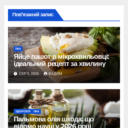
Пов’язаний запис
ЇЖА
Яйце пашот в мікрохвильовці:
ідеальний рецепт за хвилину
СЕР 5, 2026
ВАДИМ
ЗДОРОВ'Я
ЇЖА
Пальмова олія шкода: що
відомо науці у 2026 році