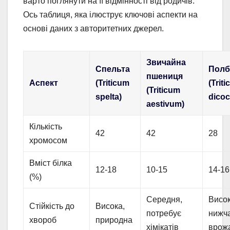
варто поглянути на її відмінності від родичів.
Ось таблиця, яка ілюструє ключові аспекти на
основі даних з авторитетних джерел.
Звичайна
Спельта
Полб
пшениця
Аспект
(Triticum
(Trit
(Triticum
spelta)
dico
aestivum)
Кількість
42
42
28
хромосом
Вміст білка
12-18
10-15
14-16
(%)
Середня,
Висок
Стійкість до
Висока,
потребує
нижч
хвороб
природна
хімікатів
врож