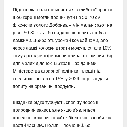
Підготовка поля починається з глибокої оранки,
щоб корені могли проникнути на 50-70 см,
фіксуючи вологу. Добрива – мінімальні: азот на
рівні 50-80 кг/га, бо надлишок робить стебла
ламкими. Збирають урожай комбайнами, але
через ламкі колоски втрати можуть сягати 10%,
тому досвідчені фермери обирають ручний збір
для малих ділянок. В Україні, за даними
Міністерства аграрної політики, площі під
спельтою зросли на 15% у 2024 році, завдяки
попиту на органічні продукти.
Шкідники рідко турбують спельту через її
природний захист, але якщо з’являться
попелиці, використовуйте біологічні засоби, як
настій часнику. Полив – помірний, бо