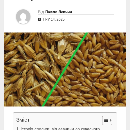
Від
Павло Левчин
ГРУ 14, 2025
Зміст
Історія спельти: від давнини до сучасного