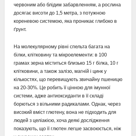
червоним або блідим забарвленням, а рослина
досягає висоти до 1,5 метра, з потужною
кореневою системою, яка проникає глибоко в
ґрунт.
На молекулярному рівні спельта багата на
білки, клітковину та мікроелементи: в 100
грамах зерна міститься близько 15 г білка, 10 г
клітковини, а також залізо, магній і цинк у
кількостях, що перевищують звичайну пшеницю
на 20-30%. Це робить її цінною для імунної
системи, адже антиоксиданти в її складі
борються з вільними радикалами. Однак, через
високий вміст глютену, вона не підходить для
людей з целіакією, хоча деякі дослідження
показують, що її глютен легше засвоюється, ніж