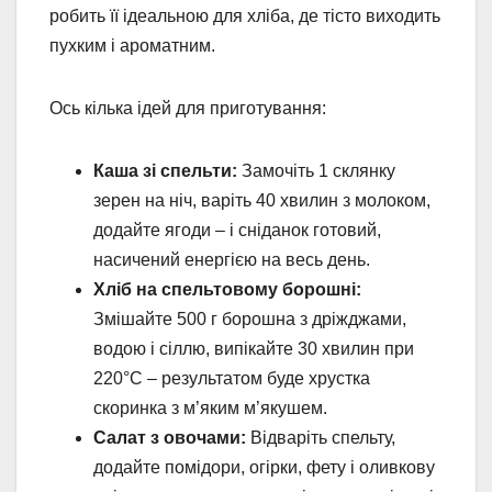
робить її ідеальною для хліба, де тісто виходить
пухким і ароматним.
Ось кілька ідей для приготування:
Каша зі спельти:
Замочіть 1 склянку
зерен на ніч, варіть 40 хвилин з молоком,
додайте ягоди – і сніданок готовий,
насичений енергією на весь день.
Хліб на спельтовому борошні:
Змішайте 500 г борошна з дріжджами,
водою і сіллю, випікайте 30 хвилин при
220°C – результатом буде хрустка
скоринка з м’яким м’якушем.
Салат з овочами:
Відваріть спельту,
додайте помідори, огірки, фету і оливкову