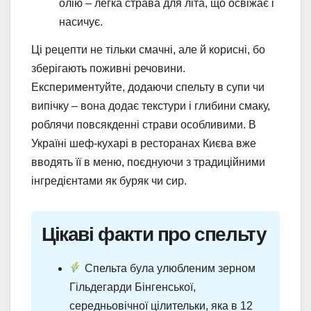
олію – легка страва для літа, що освіжає і
насичує.
Ці рецепти не тільки смачні, але й корисні, бо
зберігають поживні речовини.
Експериментуйте, додаючи спельту в супи чи
випічку – вона додає текстури і глибини смаку,
роблячи повсякденні страви особливими. В
Україні шеф-кухарі в ресторанах Києва вже
вводять її в меню, поєднуючи з традиційними
інгредієнтами як буряк чи сир.
Цікаві факти про спельту
Спельта була улюбленим зерном
Гільдегарди Бінгенської,
середньовічної цілительки, яка в 12