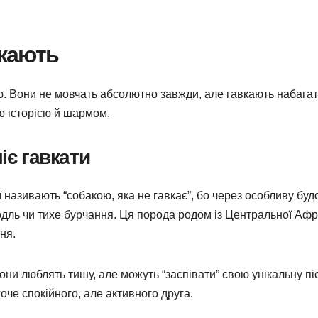
вкають
ею. Вони не мовчать абсолютно завжди, але гавкають набага
єю історією й шармом.
іє гавкати
ї називають “собакою, яка не гавкає”, бо через особливу буд
 йодль чи тихе бурчання. Ця порода родом із Центральної Афр
ня.
Вони люблять тишу, але можуть “заспівати” свою унікальну пі
хоче спокійного, але активного друга.