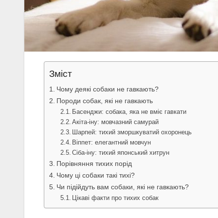
Зміст
Чому деякі собаки не гавкають?
Породи собак, які не гавкають
Басенджи: собака, яка не вміє гавкати
Акіта-іну: мовчазний самурай
Шарпей: тихий зморшкуватий охоронець
Віппет: елегантний мовчун
Сіба-іну: тихий японський хитрун
Порівняння тихих порід
Чому ці собаки такі тихі?
Чи підійдуть вам собаки, які не гавкають?
Цікаві факти про тихих собак