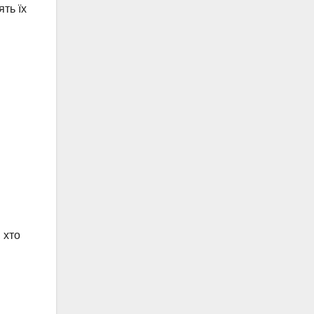
ять їх
 хто