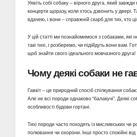
Уявіть собі собаку – вірного друга, який завжди
концерти щоразу, коли хтось дзвонить у двері. 
вдачею, і вони – справжній скарб для тих, хто ці
У цій статті ми познайомимося з собаками, які н
такі тихі, і розберемо, чи підійдуть вони вам. Г
щоб знайти свого ідеального мовчазного друга!
Чому деякі собаки не г
Гавкіт – це природний спосіб спілкування собак
Але не всі породи однаково “балакучі”. Деякі со
особливості будови гортані.
Тихі породи часто походять із мисливських чи ро
полювання чи охорони. Інші просто спокійні від