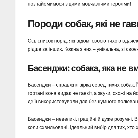
познайомимося з цими мовчазними героями!
Породи собак, які не га
Ось список порід, які відомі своєю тихою вдач
рідше за інших. Кожна з них – унікальна, зі сво
Басенджи: собака, яка не вм
Басенджи – справжня зірка серед тихих собак. Ї
гортані вона видає не гавкіт, а звуки, схожі на
де її використовували для безшумного полюван
Басенджи – невеликі, граційні й дуже розумні. 
коли схвильовані. Ідеальний вибір для тих, хто 