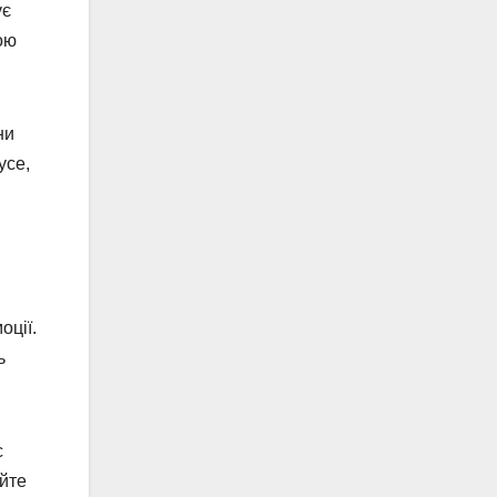
ує
ою
ни
усе,
оції.
ь
с
айте