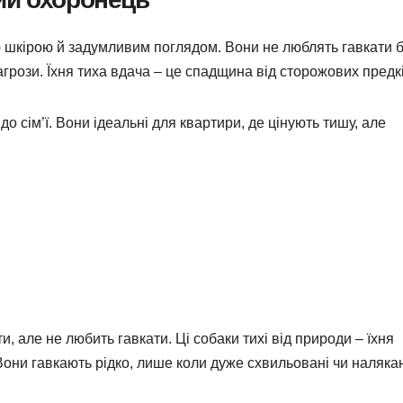
 шкірою й задумливим поглядом. Вони не люблять гавкати 
агрози. Їхня тиха вдача – це спадщина від сторожових предкі
до сім’ї. Вони ідеальні для квартири, де цінують тишу, але
и, але не любить гавкати. Ці собаки тихі від природи – їхня
Вони гавкають рідко, лише коли дуже схвильовані чи налякан