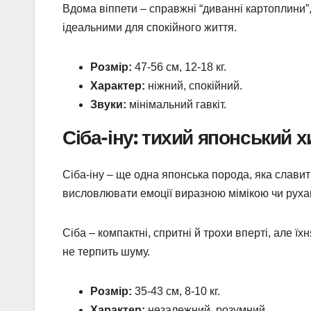
Вдома віппети – справжні “диванні картоплини”, 
ідеальними для спокійного життя.
Розмір:
47-56 см, 12-18 кг.
Характер:
ніжний, спокійний.
Звуки:
мінімальний гавкіт.
Сіба-іну: тихий японський 
Сіба-іну – ще одна японська порода, яка слави
висловлювати емоції виразною мімікою чи рухами
Сіба – компактні, спритні й трохи вперті, але ї
не терпить шуму.
Розмір:
35-43 см, 8-10 кг.
Характер:
незалежний, розумний.