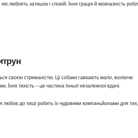
які люблять затишок і спокій. Їхня грація й мовчазність робл
хитрун
ться своєю стриманістю. Ці собаки гавкають мало, воліючи
. Їхня тихість – це частина їхньої незалежної вдачі.
хня любов до тиші робить їх чудовими компаньйонами для тих,