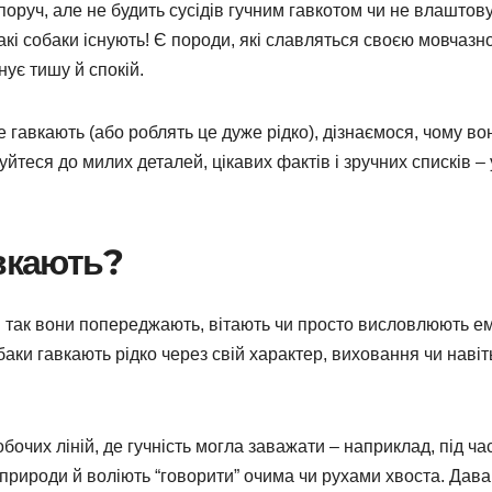
 поруч, але не будить сусідів гучним гавкотом чи не влаштов
Такі собаки існують! Є породи, які славляться своєю мовчазн
нує тишу й спокій.
е гавкають (або роблять це дуже рідко), дізнаємося, чому во
отуйтеся до милих деталей, цікавих фактів і зручних списків – 
авкають?
: так вони попереджають, вітають чи просто висловлюють ем
баки гавкають рідко через свій характер, виховання чи навіт
бочих ліній, де гучність могла заважати – наприклад, під ча
 природи й воліють “говорити” очима чи рухами хвоста. Дав