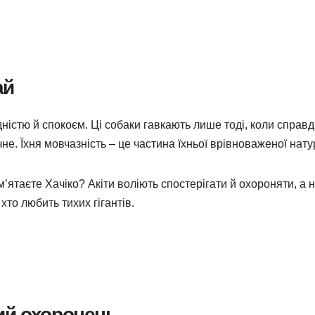
ай
дністю й спокоєм. Ці собаки гавкають лише тоді, коли справді
е. Їхня мовчазність – це частина їхньої врівноваженої нату
м’ятаєте Хачіко? Акіти воліють спостерігати й охороняти, а 
хто любить тихих гігантів.
ий охоронець