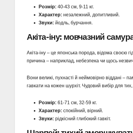
Розмір:
40-43 см, 9-11 кг.
Характер:
незалежний, допитливий.
Звуки:
йодль, бурчання.
Акіта-іну: мовчазний самур
Акіта-іну – це японська порода, відома своєю гі
причина – наприклад, небезпека чи щось незвичн
Вони великі, пухнасті й неймовірно віддані – па
гавкати на кожен шурхіт. Чудовий вибір для тих, 
Розмір:
61-71 см, 32-59 кг.
Характер:
спокійний, вірний.
Звуки:
рідкісний глибокий гавкіт.
Шарпей: тихий зморшкуват