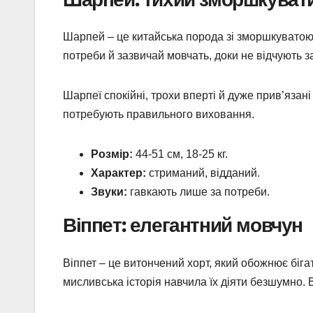
Шарпей – це китайська порода зі зморшкуватою
потреби й зазвичай мовчать, доки не відчують з
Шарпеї спокійні, трохи вперті й дуже прив’язані 
потребують правильного виховання.
Розмір:
44-51 см, 18-25 кг.
Характер:
стриманий, відданий.
Звуки:
гавкають лише за потреби.
Віппет: елегантний мовчун
Віппет – це витончений хорт, який обожнює бігат
мисливська історія навчила їх діяти безшумно. 