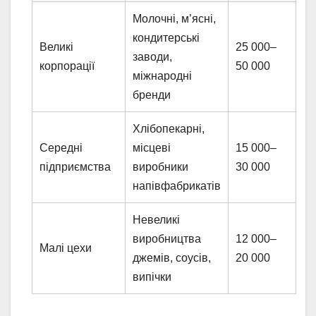
Молочні, м’ясні,
кондитерські
Великі
25 000–
заводи,
корпорації
50 000
міжнародні
бренди
Хлібопекарні,
Середні
місцеві
15 000–
підприємства
виробники
30 000
напівфабрикатів
Невеликі
виробництва
12 000–
Малі цехи
джемів, соусів,
20 000
випічки