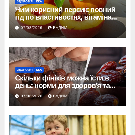
ЗДОРОВ'Я
ЇЖА
Чим корисний персик: повний
гід по властивостях, вітамінах і
впливі на організм
07/08/2026
ВАДИМ
ЗДОРОВ'Я
ЇЖА
Скільки фініків можна їсти в
день: норми для здоров’я та
енергії
07/08/2026
ВАДИМ