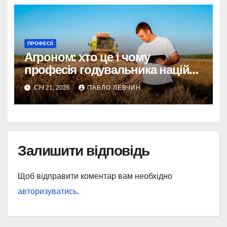
ПРОФЕСІЇ
Агроном: хто це і чому
професія годувальника націй
актуальна як ніколи
СІЧ 21, 2026
ПАВЛО ЛЕВЧИН
Залишити відповідь
Щоб відправити коментар вам необхідно
авторизуватись
.