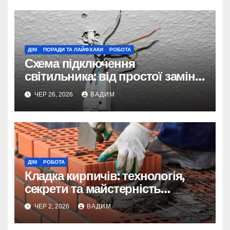
ДІМ
ПОРАДИ ТА ЛАЙФХАКИ
РОБОТА
Схема підключення
світильника: від простої заміни
до складних систем керування
ЧЕР 26, 2026
ВАДИМ
ДІМ
РОБОТА
Кладка кирпичів: технологія,
секрети та майстерність
мурування
ЧЕР 2, 2026
ВАДИМ