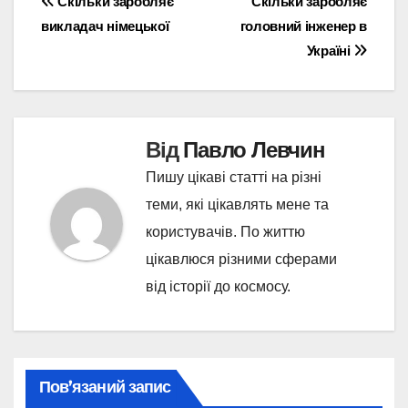
Навігація
Скільки заробляє
Скільки заробляє
викладач німецької
головний інженер в
записів
Україні
Від
Павло Левчин
Пишу цікаві статті на різні
теми, які цікавлять мене та
користувачів. По життю
цікавлюся різними сферами
від історії до космосу.
Пов’язаний запис