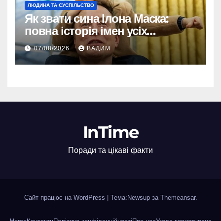
ЛЮДИНА ТА СУСПІЛЬСТВО
Як звати сина Ілона Маска:
повна історія імен усіх
хлопчиків мільярдера
07/08/2026
ВАДИМ
InTime
Поради та цікаві факти
Сайт працює на WordPress
|
Тема:Newsup за
Themeansar
.