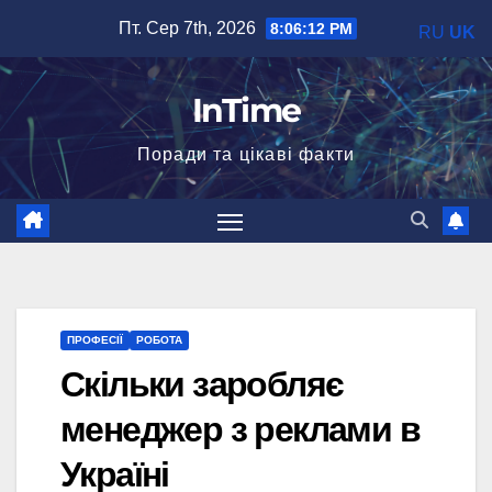
Перейти
Пт. Сер 7th, 2026
8:06:13 PM
RU
UK
до
вмісту
InTime
Поради та цікаві факти
ПРОФЕСІЇ
РОБОТА
Скільки заробляє
менеджер з реклами в
Україні