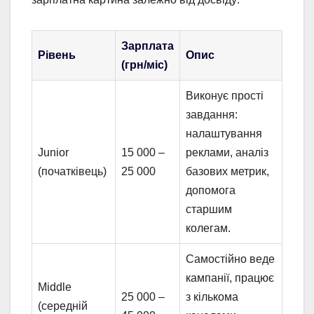
Зарплата
Рівень
Опис
(грн/міс)
Виконує прості
завдання:
налаштування
Junior
15 000 –
реклами, аналіз
(початківець)
25 000
базових метрик,
допомога
старшим
колегам.
Самостійно веде
кампанії, працює
Middle
25 000 –
з кількома
(середній