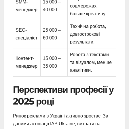
SMM-
15 000 –
соцмережах,
менеджер
40 000
більше креативу.
Технічна робота,
SEO-
25 000 –
довгострокові
спеціаліст
60 000
результати.
Робота з текстами
Контент-
15 000 –
та візуалом, менше
менеджер
35 000
аналітики.
Перспективи професії у
2025 році
Ринок реклами в Україні активно зростає. За
даними асоціації IAB Ukraine, витрати на