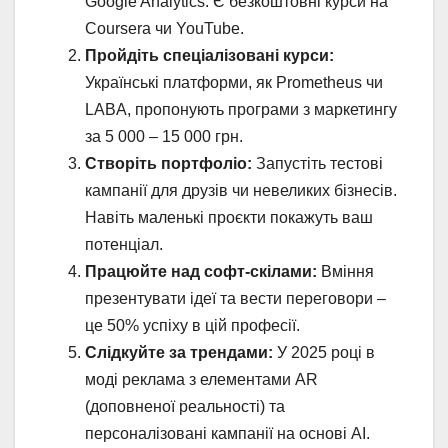
Google Analytics. Є безкоштовні курси на
Coursera чи YouTube.
Пройдіть спеціалізовані курси:
Українські платформи, як Prometheus чи
LABA, пропонують програми з маркетингу
за 5 000 – 15 000 грн.
Створіть портфоліо:
Запустіть тестові
кампанії для друзів чи невеликих бізнесів.
Навіть маленькі проєкти покажуть ваш
потенціал.
Працюйте над софт-скілами:
Вміння
презентувати ідеї та вести переговори –
це 50% успіху в цій професії.
Слідкуйте за трендами:
У 2025 році в
моді реклама з елементами AR
(доповненої реальності) та
персоналізовані кампанії на основі AI.