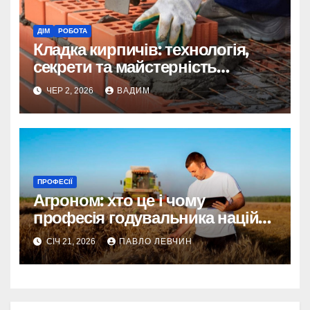
ДІМ
РОБОТА
Кладка кирпичів: технологія,
секрети та майстерність
мурування
ЧЕР 2, 2026
ВАДИМ
ПРОФЕСІЇ
Агроном: хто це і чому
професія годувальника націй
актуальна як ніколи
СІЧ 21, 2026
ПАВЛО ЛЕВЧИН