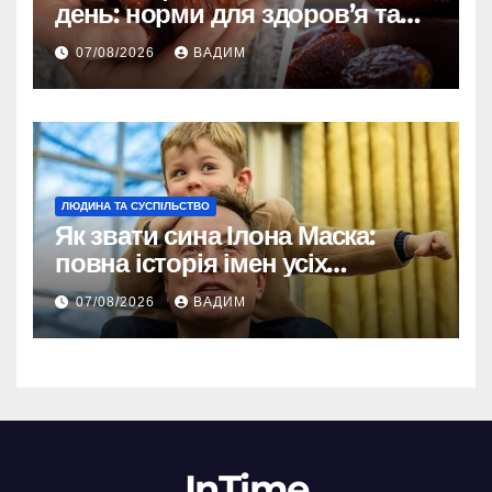
день: норми для здоров’я та
енергії
07/08/2026
ВАДИМ
ЛЮДИНА ТА СУСПІЛЬСТВО
Як звати сина Ілона Маска:
повна історія імен усіх
хлопчиків мільярдера
07/08/2026
ВАДИМ
InTime