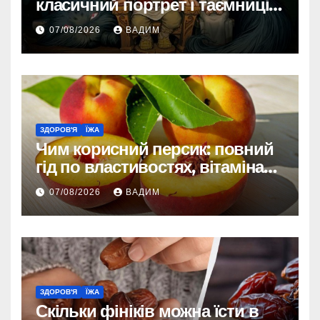
класичний портрет і таємниці
зовнішності
07/08/2026
ВАДИМ
ЗДОРОВ'Я
ЇЖА
Чим корисний персик: повний
гід по властивостях, вітамінах і
впливі на організм
07/08/2026
ВАДИМ
ЗДОРОВ'Я
ЇЖА
Скільки фініків можна їсти в