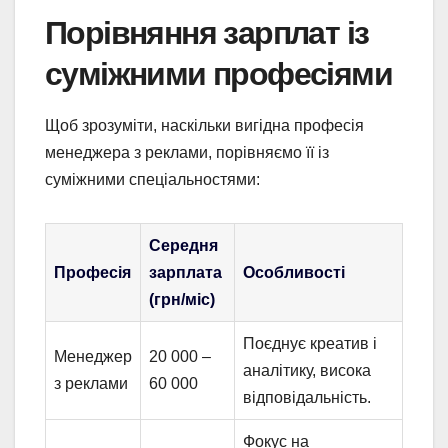
Порівняння зарплат із
суміжними професіями
Щоб зрозуміти, наскільки вигідна професія
менеджера з реклами, порівняємо її із
суміжними спеціальностями:
Середня
Професія
зарплата
Особливості
(грн/міс)
Поєднує креатив і
Менеджер
20 000 –
аналітику, висока
з реклами
60 000
відповідальність.
Фокус на