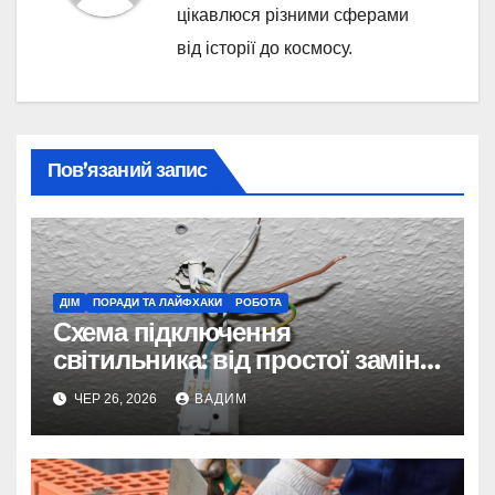
цікавлюся різними сферами
від історії до космосу.
Пов’язаний запис
ДІМ
ПОРАДИ ТА ЛАЙФХАКИ
РОБОТА
Схема підключення
світильника: від простої заміни
до складних систем керування
ЧЕР 26, 2026
ВАДИМ