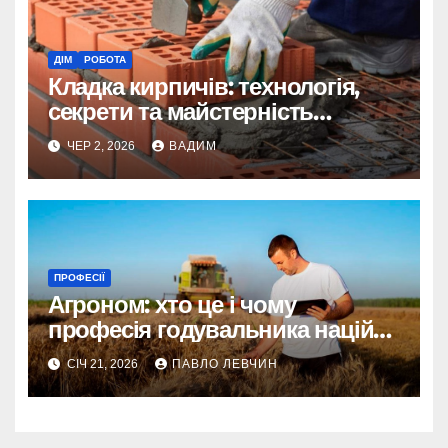
ДІМ
РОБОТА
Кладка кирпичів: технологія,
секрети та майстерність
мурування
ЧЕР 2, 2026
ВАДИМ
ПРОФЕСІЇ
Агроном: хто це і чому
професія годувальника націй
актуальна як ніколи
СІЧ 21, 2026
ПАВЛО ЛЕВЧИН