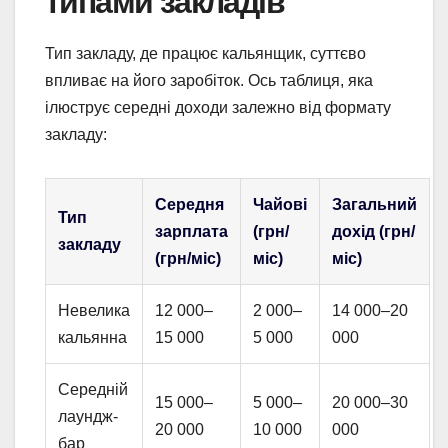
типами закладів
Тип закладу, де працює кальянщик, суттєво
впливає на його заробіток. Ось таблиця, яка
ілюструє середні доходи залежно від формату
закладу:
Середня
Чайові
Загальний
Тип
зарплата
(грн/
дохід (грн/
закладу
(грн/міс)
міс)
міс)
Невелика
12 000–
2 000–
14 000–20
кальянна
15 000
5 000
000
Середній
15 000–
5 000–
20 000–30
лаундж-
20 000
10 000
000
бар