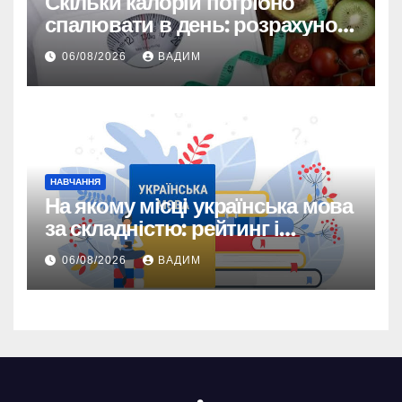
Скільки калорій потрібно
спалювати в день: розрахунок
TDEE і безпечні норми
06/08/2026
ВАДИМ
НАВЧАННЯ
На якому місці українська мова
за складністю: рейтинг і
реальність
06/08/2026
ВАДИМ