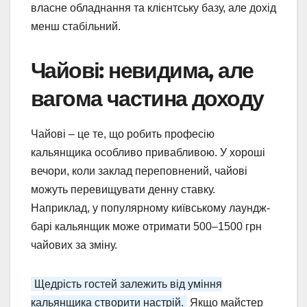
власне обладнання та клієнтську базу, але дохід
менш стабільний.
Чайові: невидима, але
вагома частина доходу
Чайові – це те, що робить професію
кальянщика особливо привабливою. У хороші
вечори, коли заклад переповнений, чайові
можуть перевищувати денну ставку.
Наприклад, у популярному київському лаундж-
барі кальянщик може отримати 500–1500 грн
чайових за зміну.
Щедрість гостей залежить від уміння
кальянщика створити настрій.
Якщо майстер