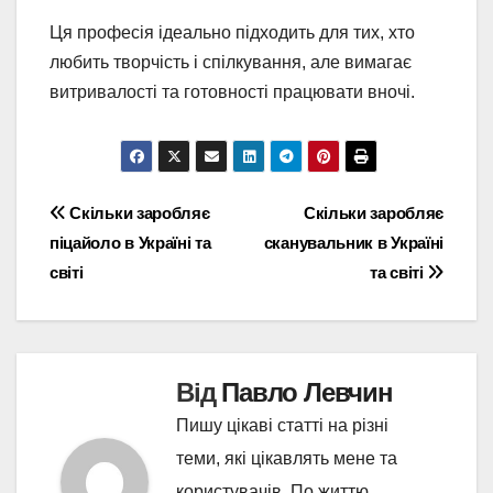
Ця професія ідеально підходить для тих, хто
любить творчість і спілкування, але вимагає
витривалості та готовності працювати вночі.
Навігація
Скільки заробляє
Скільки заробляє
піцайоло в Україні та
сканувальник в Україні
записів
світі
та світі
Від
Павло Левчин
Пишу цікаві статті на різні
теми, які цікавлять мене та
користувачів. По життю