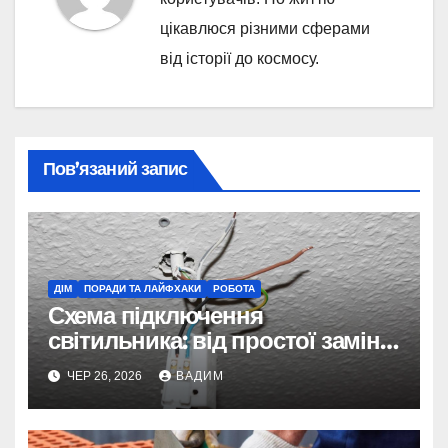
цікавлюся різними сферами
від історії до космосу.
Пов’язаний запис
ДІМ
ПОРАДИ ТА ЛАЙФХАКИ
РОБОТА
Схема підключення
світильника: від простої заміни
до складних систем керування
ЧЕР 26, 2026
ВАДИМ