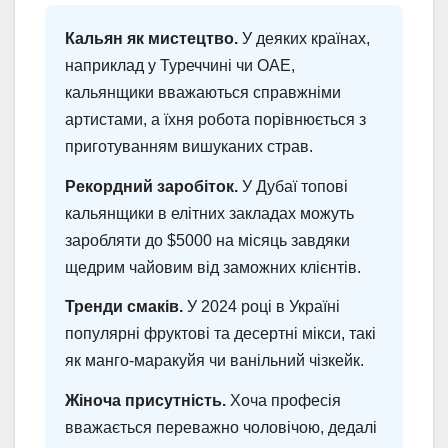
Кальян як мистецтво.
У деяких країнах,
наприклад у Туреччині чи ОАЕ,
кальянщики вважаються справжніми
артистами, а їхня робота порівнюється з
приготуванням вишуканих страв.
Рекордний заробіток.
У Дубаї топові
кальянщики в елітних закладах можуть
заробляти до $5000 на місяць завдяки
щедрим чайовим від заможних клієнтів.
Тренди смаків.
У 2024 році в Україні
популярні фруктові та десертні мікси, такі
як манго-маракуйя чи ванільний чізкейк.
Жіноча присутність.
Хоча професія
вважається переважно чоловічою, дедалі