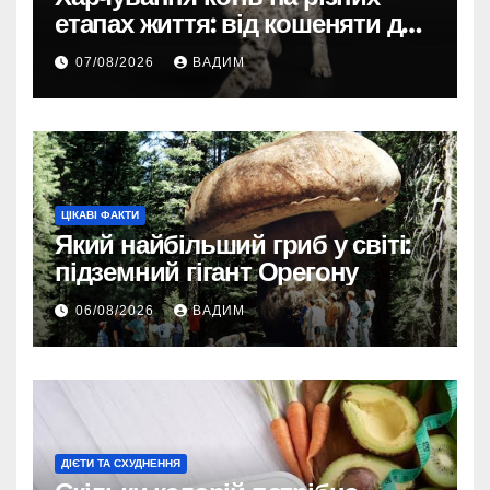
етапах життя: від кошеняти до
літнього улюбленця
07/08/2026
ВАДИМ
ЦІКАВІ ФАКТИ
Який найбільший гриб у світі:
підземний гігант Орегону
06/08/2026
ВАДИМ
ДІЄТИ ТА СХУДНЕННЯ