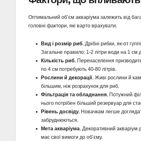
Оптимальний об’єм акваріума залежить від бага
головні фактори, які варто врахувати.
Вид і розмір риб.
Дрібні рибки, як-от гупп
Загальне правило: 1-2 літри води на 1 см
Кількість риб.
Перенаселення призводить д
по 4 см потребують 40-80 літрів.
Рослини й декорації.
Живі рослини й каме
більшим, ніж розрахунок для риб.
Фільтрація та обладнання.
Потужний філь
нього потрібен більший резервуар для стаб
Рівень досвіду.
Новачкам легше доглядати
забруднюються.
Мета акваріума.
Декоративний акваріум д
має свої вимоги до об’єму.