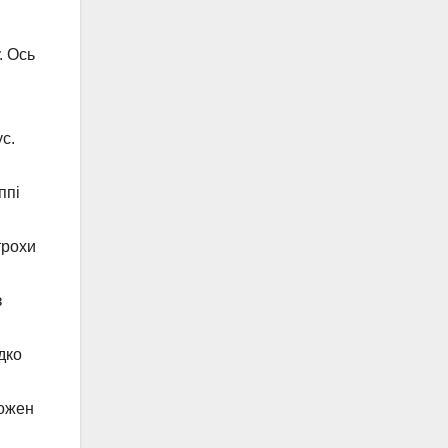
. Ось
ус.
ппі
трохи
з
дко
кожен