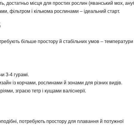
ь, достатньо місця для простих рослин (яванський мох, ануб
ами, фільтром і кількома рослинами – ідеальний старт.
б
 потребують більше простору й стабільних умов – температури
чи 3-4 гурамі.
айн із корчами, рослинами й зонами для різних видів.
ріями, зграєю тетр і кущами валіснерії.
гоподібні, потребують простору для плавання й потужної