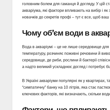
головним болем для гаманця й догляду. У цій ст
акваріума, які фактори впливають на вибір і я
новачків до секретів профі – тут є все, щоб ваш
Чому об’єм води в аква
Вода в акваріумі – це не лише середовище для р
температуру, розчиняє поживні речовини й вив
середовище, де риби, рослини й бактерії співі
а надто великий ускладнює догляд і потребує бі
В Україні акваріуми популярні як у квартирах, 
“симпатичну” банку на 10 літрів, яка стає пастк
ключових факторів, які визначають, скільки вод
Фактори, що впливають 