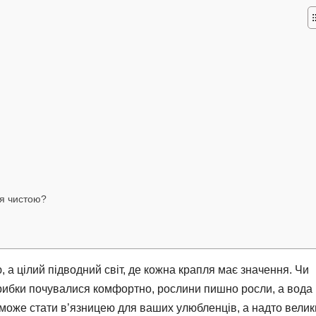
ся чистою?
, а цілий підводний світ, де кожна крапля має значення. Чи
 рибки почувалися комфортно, рослини пишно росли, а вода
оже стати в’язницею для ваших улюбленців, а надто велик