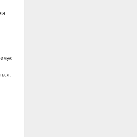
для
римує
ться,