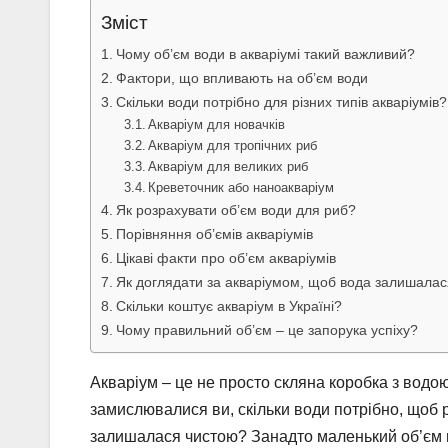
Зміст
Чому об’єм води в акваріумі такий важливий?
Фактори, що впливають на об’єм води
Скільки води потрібно для різних типів акваріумів?
Акваріум для новачків
Акваріум для тропічних риб
Акваріум для великих риб
Креветочник або наноакваріум
Як розрахувати об’єм води для риб?
Порівняння об’ємів акваріумів
Цікаві факти про об’єм акваріумів
Як доглядати за акваріумом, щоб вода залишала
Скільки коштує акваріум в Україні?
Чому правильний об’єм – це запорука успіху?
Акваріум – це не просто скляна коробка з водою
замислювалися ви, скільки води потрібно, щоб
залишалася чистою? Занадто маленький об’єм м