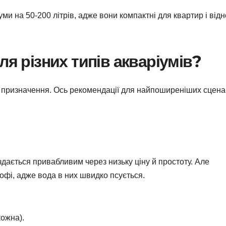
ми на 50-200 літрів, адже вони компактні для квартир і від
ля різних типів акваріумів?
о призначення. Ось рекомендації для найпоширеніших сценар
здається привабливим через низьку ціну й простоту. Але
рофі, адже вода в них швидко псується.
кожна).