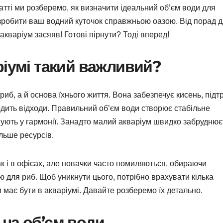
атті ми розберемо, як визначити ідеальний об’єм води для
к зробити ваш водний куточок справжньою оазою. Від порад 
 акваріум засяяв! Готові пірнути? Тоді вперед!
ріумі такий важливий?
иб, а й основа їхнього життя. Вона забезпечує кисень, підт
одить відходи. Правильний об’єм води створює стабільне
снують у гармонії. Занадто малий акваріум швидко забруднює
льше ресурсів.
так і в офісах, але новачки часто помиляються, обираючи
ою для риб. Щоб уникнути цього, потрібно врахувати кілька
и має бути в акваріумі. Давайте розберемо їх детально.
на об’єм води