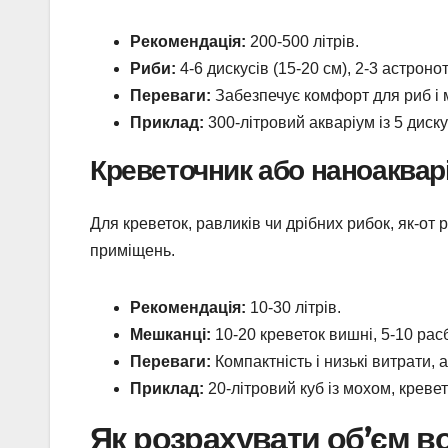
Рекомендація:
200-500 літрів.
Риби:
4-6 дискусів (15-20 см), 2-3 астронот
Переваги:
Забезпечує комфорт для риб і мі
Приклад:
300-літровий акваріум із 5 диск
Креветочник або наноаквар
Для креветок, равликів чи дрібних рибок, як-от
приміщень.
Рекомендація:
10-30 літрів.
Мешканці:
10-20 креветок вишні, 5-10 расб
Переваги:
Компактність і низькі витрати, 
Приклад:
20-літровий куб із мохом, креве
Як розрахувати об’єм в