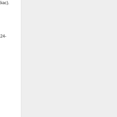
іас).
 24-