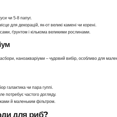
уси чи 5-8 папуг.
сце для декорацій, як-от великі камені чи корені.
усами, ґрунтом і кількома великими рослинами.
іум
 расбори, наноакваріуми – чудовий вибір, особливо для мале
ор галактика чи пара гуппі.
але потребує частого догляду.
тками й маленьким фільтром.
оди для риб?