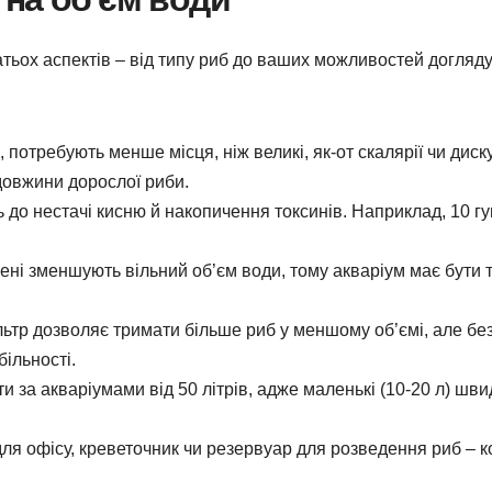
тьох аспектів – від типу риб до ваших можливостей догляду
і, потребують менше місця, ніж великі, як-от скалярії чи диск
 довжини дорослої риби.
о нестачі кисню й накопичення токсинів. Наприклад, 10 гу
ні зменшують вільний об’єм води, тому акваріум має бути 
тр дозволяє тримати більше риб у меншому об’ємі, але бе
ільності.
 за акваріумами від 50 літрів, адже маленькі (10-20 л) шви
ля офісу, креветочник чи резервуар для розведення риб – 