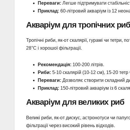
Переваги:
Легше підтримувати стабільніст
Приклад:
60-літровий акваріум із 12 неон
Акваріум для тропічних ри
Тропічні риби, як-от скалярії, гурамі чи тетри,
28°C і хорошої фільтрації.
Рекомендація:
100-200 літрів.
Риби:
5-10 скалярій (10-12 см), 15-20 тетр 
Переваги:
Дозволяє створити складний диз
Приклад:
150-літровий акваріум із 6 скаля
Акваріум для великих риб
Великі риби, як-от дискус, астронотуси чи папу
фільтрації через високий рівень відходів.