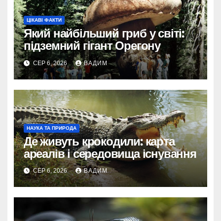
ЦІКАВІ ФАКТИ
Який найбільший гриб у світі:
підземний гігант Орегону
СЕР 6, 2026
ВАДИМ
НАУКА ТА ПРИРОДА
Де живуть крокодили: карта
ареалів і середовища існування
СЕР 6, 2026
ВАДИМ