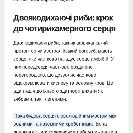
Двоякодихаючі риби: крок
до чотирикамерного серця
Двоякодихаючі риби, такі як африканський
протоптер чи австралійський рогозуб, мають
серце, яке частково нагадує серце амфібій. У
них передсердя частково розділене
перегородкою, що дозволяє частково
відокремлювати кисневу та венозну кров. Це
адаптація до їхнього здатності дихати як
зябрами, так і легенями.
Така будова серця є еволюційним мостом між
водними та наземними хребетними.
Вона
допомагає двоякодихаючим рибам виживати в