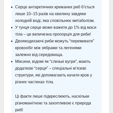
Серце антарктичних крижаних риб б’ється
лише 10–15 разів на хвилину завдяки
холодній воді, яка сповільнює метаболізм.
У тунця серце може важити до 1% від маси
тіла – це величезна пропорція для риби!
Двоякодихаючі риби можуть “перемикати”
кровообіг між зябрами та легенями
залежно від середовища.
Міксини, відомі як “слизькі вугри”, мають
додаткові “серця” – спеціальні м’язові
структури, які допомагають качати кров у
різних частинах тіла.
Ці факти лише підкреслюють, наскільки
різноманітною та захопливою є природа
риб!