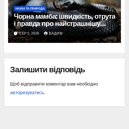
НАУКА ТА ПРИРОДА
Чорна мамба: швидкість, отрута
і правда про найстрашнішу
змію Африки
СЕР 5, 2026
ВАДИМ
Залишити відповідь
Щоб відправити коментар вам необхідно
авторизуватись
.