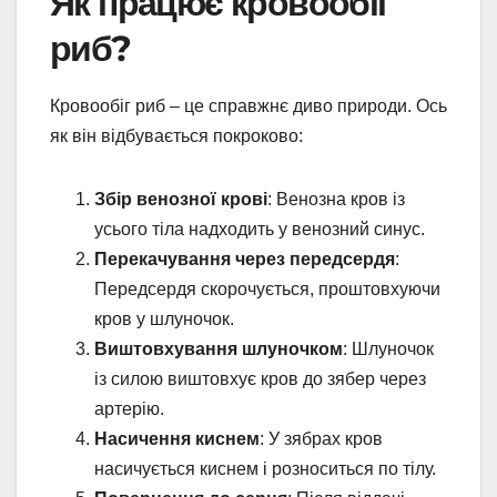
Як працює кровообіг
риб?
Кровообіг риб – це справжнє диво природи. Ось
як він відбувається покроково:
Збір венозної крові
: Венозна кров із
усього тіла надходить у венозний синус.
Перекачування через передсердя
:
Передсердя скорочується, проштовхуючи
кров у шлуночок.
Виштовхування шлуночком
: Шлуночок
із силою виштовхує кров до зябер через
артерію.
Насичення киснем
: У зябрах кров
насичується киснем і розноситься по тілу.