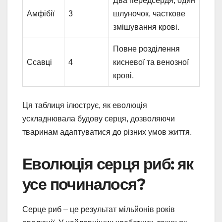
Два передсердя, один
Амфібії
3
шлуночок, часткове
змішування крові.
Повне розділення
Ссавці
4
кисневої та венозної
крові.
Ця таблиця ілюструє, як еволюція
ускладнювала будову серця, дозволяючи
тваринам адаптуватися до різних умов життя.
Еволюція серця риб: як
усе починалося?
Серце риб – це результат мільйонів років