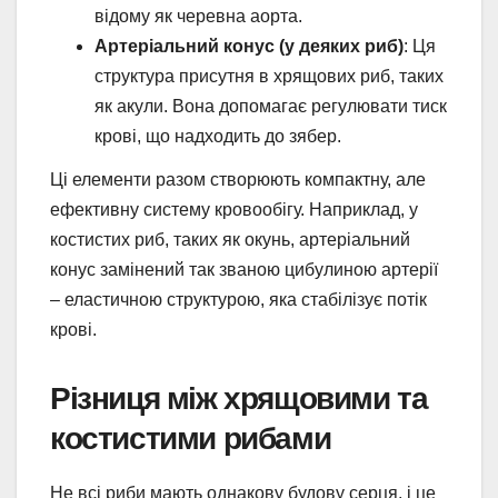
відому як черевна аорта.
Артеріальний конус (у деяких риб)
: Ця
структура присутня в хрящових риб, таких
як акули. Вона допомагає регулювати тиск
крові, що надходить до зябер.
Ці елементи разом створюють компактну, але
ефективну систему кровообігу. Наприклад, у
костистих риб, таких як окунь, артеріальний
конус замінений так званою цибулиною артерії
– еластичною структурою, яка стабілізує потік
крові.
Різниця між хрящовими та
костистими рибами
Не всі риби мають однакову будову серця, і це