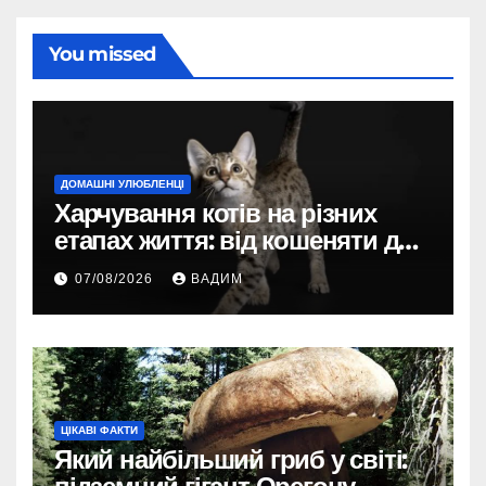
You missed
ДОМАШНІ УЛЮБЛЕНЦІ
Харчування котів на різних
етапах життя: від кошеняти до
літнього улюбленця
07/08/2026
ВАДИМ
ЦІКАВІ ФАКТИ
Який найбільший гриб у світі: