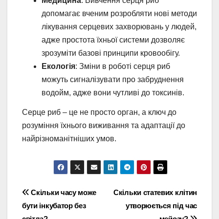
Медицина
: Вивчення серця риб
допомагає вченим розробляти нові методи
лікування серцевих захворювань у людей,
адже простота їхньої системи дозволяє
зрозуміти базові принципи кровообігу.
Екологія
: Зміни в роботі серця риб
можуть сигналізувати про забруднення
водойм, адже вони чутливі до токсинів.
Серце риб – це не просто орган, а ключ до
розуміння їхнього виживання та адаптації до
найрізноманітніших умов.
Навігація
Скільки часу може
Скільки статевих клітин
бути інкубатор без
утворюється під час
записів
світла?
мейозу?