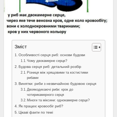
Зміст
Особливості серця риб: основи будови
Чому двокамерне серце?
Будова серця риб: детальний розбір
Різниця між хрящовими та костистими
рибами
Винятки: риби з незвичайною будовою серця
Двоякодихаючі риби: крок до
чотирикамерного серця
Міноги та міксини: однокамерне серце?
Як працює кровообіг риб?
Цікаві факти по темі