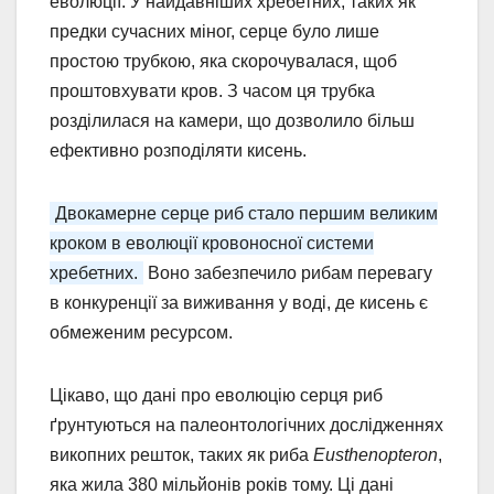
еволюції. У найдавніших хребетних, таких як
предки сучасних міног, серце було лише
простою трубкою, яка скорочувалася, щоб
проштовхувати кров. З часом ця трубка
розділилася на камери, що дозволило більш
ефективно розподіляти кисень.
Двокамерне серце риб стало першим великим
кроком в еволюції кровоносної системи
хребетних.
Воно забезпечило рибам перевагу
в конкуренції за виживання у воді, де кисень є
обмеженим ресурсом.
Цікаво, що дані про еволюцію серця риб
ґрунтуються на палеонтологічних дослідженнях
викопних решток, таких як риба
Eusthenopteron
,
яка жила 380 мільйонів років тому. Ці дані