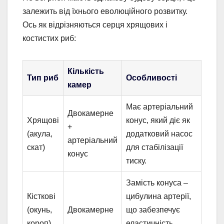
залежить від їхнього еволюційного розвитку.
Ось як відрізняються серця хрящових і
костистих риб:
Кількість
Тип риб
Особливості
камер
Має артеріальний
Двокамерне
Хрящові
конус, який діє як
+
(акула,
додатковий насос
артеріальний
скат)
для стабілізації
конус
тиску.
Замість конуса –
Кісткові
цибулина артерії,
(окунь,
Двокамерне
що забезпечує
короп)
еластичність