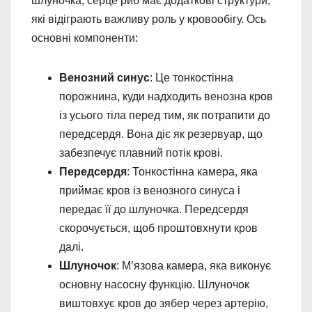
шлуночка, серце риб має додаткові структури,
які відіграють важливу роль у кровообігу. Ось
основні компоненти:
Венозний синус
: Це тонкостінна
порожнина, куди надходить венозна кров
із усього тіла перед тим, як потрапити до
передсердя. Вона діє як резервуар, що
забезпечує плавний потік крові.
Передсердя
: Тонкостінна камера, яка
приймає кров із венозного синуса і
передає її до шлуночка. Передсердя
скорочується, щоб проштовхнути кров
далі.
Шлуночок
: М’язова камера, яка виконує
основну насосну функцію. Шлуночок
виштовхує кров до зябер через артерію,