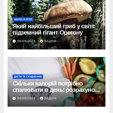
ЦІКАВІ ФАКТИ
Який найбільший гриб у світі:
підземний гігант Орегону
06/08/2026
ВАДИМ
ДІЄТИ ТА СХУДНЕННЯ
Скільки калорій потрібно
спалювати в день: розрахунок
TDEE і безпечні норми
06/08/2026
ВАДИМ