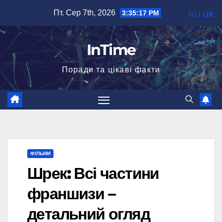
Перейти
Пт. Сер 7th, 2026
3:35:18 PM
RU
UK
до
вмісту
InTime
Поради та цікаві факти
ФІЛЬМИ
Шрек: Всі частини
франшизи –
детальний огляд