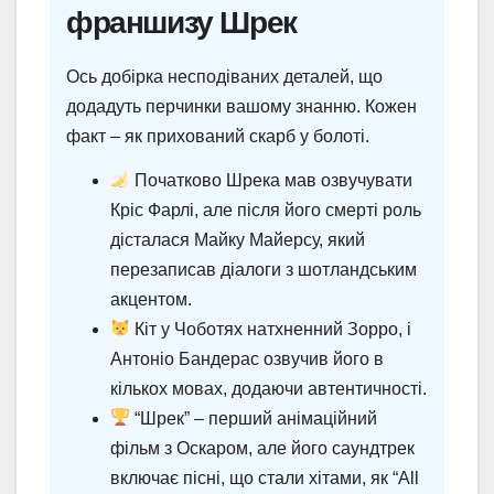
франшизу Шрек
Ось добірка несподіваних деталей, що
додадуть перчинки вашому знанню. Кожен
факт – як прихований скарб у болоті.
Початково Шрека мав озвучувати
Кріс Фарлі, але після його смерті роль
дісталася Майку Майерсу, який
перезаписав діалоги з шотландським
акцентом.
Кіт у Чоботях натхненний Зорро, і
Антоніо Бандерас озвучив його в
кількох мовах, додаючи автентичності.
“Шрек” – перший анімаційний
фільм з Оскаром, але його саундтрек
включає пісні, що стали хітами, як “All