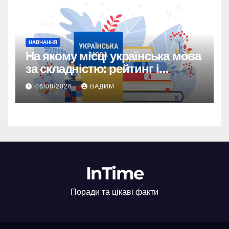
НАВЧАННЯ
На якому місці українська мова
за складністю: рейтинг і
реальність
06/08/2026
ВАДИМ
InTime
Поради та цікаві факти