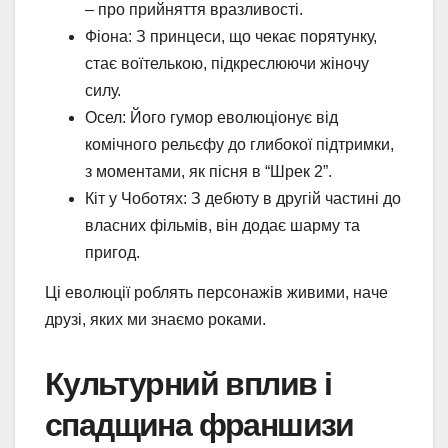
– про прийняття вразливості.
Фіона: З принцеси, що чекає порятунку,
стає воїтелькою, підкреслюючи жіночу
силу.
Осел: Його гумор еволюціонує від
комічного рельєфу до глибокої підтримки,
з моментами, як пісня в “Шрек 2”.
Кіт у Чоботях: З дебюту в другій частині до
власних фільмів, він додає шарму та
пригод.
Ці еволюції роблять персонажів живими, наче
друзі, яких ми знаємо роками.
Культурний вплив і
спадщина франшизи