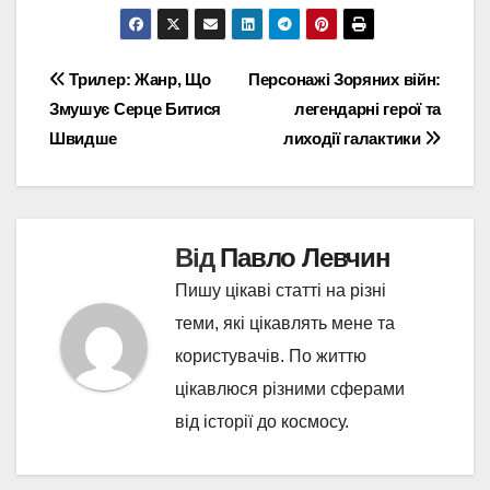
Навігація
Трилер: Жанр, Що
Персонажі Зоряних війн:
Змушує Серце Битися
легендарні герої та
записів
Швидше
лиходії галактики
Від
Павло Левчин
Пишу цікаві статті на різні
теми, які цікавлять мене та
користувачів. По життю
цікавлюся різними сферами
від історії до космосу.