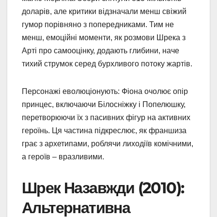
доларів, але критики відзначали менш свіжий
гумор порівняно з попередниками. Тим не
менш, емоційні моменти, як розмови Шрека з
Арті про самооцінку, додають глибини, наче
тихий струмок серед бурхливого потоку жартів.
Персонажі еволюціонують: Фіона очолює опір
принцес, включаючи Білосніжку і Попелюшку,
перетворюючи їх з пасивних фігур на активних
героїнь. Ця частина підкреслює, як франшиза
грає з архетипами, роблячи лиходіїв комічними,
а героїв – вразливими.
Шрек Назавжди (2010):
Альтернативна