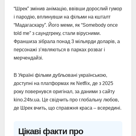
“Шрек” змінив анімацію, ввівши дорослий гумор
і пародію, вплинувши на фільми на кшталт
“Мадагаскару”. Його меми, як “Somebody once
told me” з саундтреку, стали вірусними.
Франшиза зібрала понад 3 мільярди доларів, а
персонажі з’являються в парках розваг і
мерчендайзі.
В Україні фільми дубльовані українською,
доступні на платформах як Netflix, де з 2025
року повернувся оригінал, за даними з сайту
kino.24tv.ua. Це свідчить про глобальну любов,
де Шрек вчить, що справжня краса – всередині.
Цікаві факти про