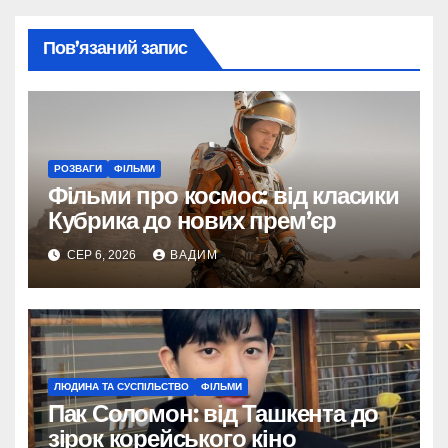
Пов’язаний запис
РОЗВАГИ
ФІЛЬМИ
Фільми про космос: від класики
Кубрика до нових прем’єр
СЕР 6, 2026
ВАДИМ
ЛЮДИНА ТА СУСПІЛЬСТВО
ФІЛЬМИ
Пак Соломон: від Ташкента до
зірок корейського кіно