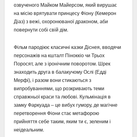
озвученого Майком Майерсом, який вирушає
на місію врятувати принцесу Фіону (Кемерон
Діаз) з вежі, охоронюваної драконом, аби
повернути собі свій дім.
Фільм пародіює класичні казки Діснея, вводячи
персонажів на кшталт Піноккіо чи Трьох
Поросят, але з іронічним поворотом. Шрек
знаходить друга в балакучому Ослі (Едді
Мерфі), і разом вони стикаються з
випробуваннями, що розкривають теми
справжньої краси та любові. Кульмінація в
замку Фаркуада – це вибух гумору, де магічне
перетворення Фіони стає метафорою
прийняття себе таким, яким ти є, зеленим і
неідеальним.