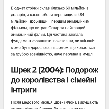
Бюджет стрічки склав близько 60 мільйонів
доларів, а касові збори перевищили 484
мільйони, зробивши її першим анімаційним
фільмом, що виграв Оскар за найкращий
анімаційний фільм. Ця частина заклала
фундамент франшизи, показавши, як анімація
може бути дорослою, з шармом, що ховається
за грубою зовнішністю, наче перлина в мушлі.
Шрек 2 (2004): Подорож
до королівства і сімейні
інтриги
Після медового місяця Шрек і Фіона вирушають
до королівства Далеко-Далеко, де на них