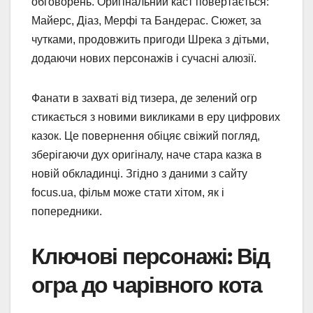
обговорень. Оригінальний каст повертається:
Майерс, Діаз, Мерфі та Бандерас. Сюжет, за
чутками, продовжить пригоди Шрека з дітьми,
додаючи нових персонажів і сучасні алюзії.
Фанати в захваті від тизера, де зелений огр
стикається з новими викликами в еру цифрових
казок. Це повернення обіцяє свіжий погляд,
зберігаючи дух оригіналу, наче стара казка в
новій обкладинці. Згідно з даними з сайту
focus.ua, фільм може стати хітом, як і
попередники.
Ключові персонажі: Від
огра до чарівного кота