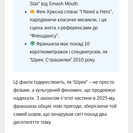
Star” від Smash Mouth.
Фея-Хресна співає “I Need a Hero”,
пародіюючи класичні мюзикли, і ця
сцена знята з референсами до
“Флешдансу”.
Франшиза має понад 10
короткометражок і спецвипусків, як
“Шрек: Страшилки” 2010 року.
Ці факти підкреслюють, як “Шрек” – не просто
фільми, а культурний феномен, що продовжує
надихати. З анонсом п’ятої частини в 2025-му,
франшиза обіцяє нові пригоди, зберігаючи той
самий шарм, що зачарував світ понад два
десятиліття тому.