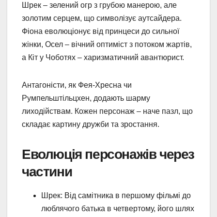
Шрек – зелений огр з грубою манерою, але
золотим серцем, що символізує аутсайдера.
Фіона еволюціонує від принцеси до сильної
жінки, Осел – вічний оптиміст з потоком жартів,
а Кіт у Чоботях – харизматичний авантюрист.
Антагоністи, як Фея-Хресна чи
Румпельштільцхен, додають шарму
лиходійствам. Кожен персонаж – наче пазл, що
складає картину дружби та зростання.
Еволюція персонажів через
частини
Шрек: Від самітника в першому фільмі до
люблячого батька в четвертому, його шлях