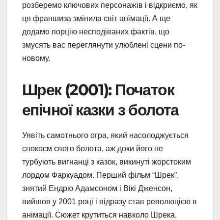
розберемо ключових персонажів і відкриємо, як
ця франшиза змінила світ анімації. А ще
додамо порцію несподіваних фактів, що
змусять вас переглянути улюблені сцени по-
новому.
Шрек (2001): Початок
епічної казки з болота
Уявіть самотнього огра, який насолоджується
спокоєм свого болота, аж доки його не
турбують вигнанці з казок, викинуті жорстоким
лордом Фаркуадом. Перший фільм “Шрек”,
знятий Ендрю Адамсоном і Вікі Дженсон,
вийшов у 2001 році і відразу став революцією в
анімації. Сюжет крутиться навколо Шрека,