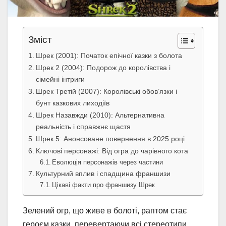
Зміст
Шрек (2001): Початок епічної казки з болота
Шрек 2 (2004): Подорож до королівства і
сімейні інтриги
Шрек Третій (2007): Королівські обов’язки і
бунт казкових лиходіїв
Шрек Назавжди (2010): Альтернативна
реальність і справжнє щастя
Шрек 5: Анонсоване повернення в 2025 році
Ключові персонажі: Від огра до чарівного кота
Еволюція персонажів через частини
Культурний вплив і спадщина франшизи
Цікаві факти про франшизу Шрек
Зелений огр, що живе в болоті, раптом стає
героєм казки, перевертаючи всі стереотипи