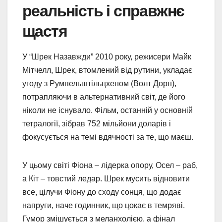
реальність і справжнє
щастя
У “Шрек Назавжди” 2010 року, режисери Майк
Мітчелл, Шрек, втомлений від рутини, укладає
угоду з Румпельштільцхеном (Волт Дорн),
потрапляючи в альтернативний світ, де його
ніколи не існувало. Фільм, останній у основній
тетралогії, зібрав 752 мільйони доларів і
фокусується на темі вдячності за те, що маєш.
У цьому світі Фіона – лідерка опору, Осел – раб,
а Кіт – товстий ледар. Шрек мусить відновити
все, цілучи Фіону до сходу сонця, що додає
напруги, наче годинник, що цокає в темряві.
Гумор змішується з меланхолією, а фінал