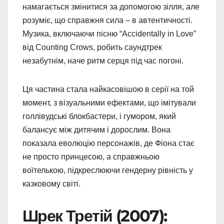
намагається змінитися за допомогою зілля, але
розуміє, що справжня сила – в автентичності.
Музика, включаючи пісню “Accidentally in Love”
від Counting Crows, робить саундтрек
незабутнім, наче ритм серця під час погоні.
Ця частина стала найкасовішою в серії на той
момент, з візуальними ефектами, що імітували
голлівудські блокбастери, і гумором, який
балансує між дитячим і дорослим. Вона
показала еволюцію персонажів, де Фіона стає
не просто принцесою, а справжньою
воїтелькою, підкреслюючи гендерну рівність у
казковому світі.
Шрек Третій (2007):