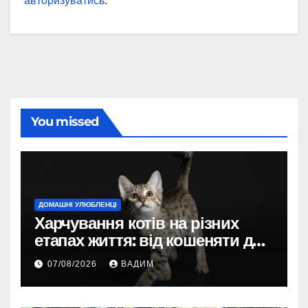
авторизуватись
.
You missed
ДОМАШНІ УЛЮБЛЕНЦІ
Харчування котів на різних
етапах життя: від кошеняти до
літнього улюбленця
07/08/2026
ВАДИМ