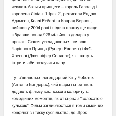
чекають батьки принцеси – король Гарольд і
королева Ліліан. “Шрек 2”, режисери Ендрю
Адамсон, Келлі Есбері та Конрад Вернон,
вийшов у 2004 році і підняв планку ще вище,
зібравши понад 928 мільйонів доларів у
прокаті. Сюжет ускладнюється появою
Чарівного Принца (Руперт Еверетт) і Феї-
Хресної (Дженніфер Сондерс), які плетуть
інтриги, аби розлучити пару.
Тут з’являється легендарний Кіт у Чоботях
(Антоніо Бандерас), чий шарм і спритність
додають фільму іспанського колориту та
комедійних моментів, як-от сцена з “волосатою
кулькою”. Фільм заглиблюється в теми сімейних
конфліктів і тиску суспільства, де Шрек