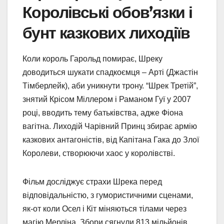
Королівські обов’язки і
бунт казкових лиходіїв
Коли король Гарольд помирає, Шреку
доводиться шукати спадкоємця – Арті (Джастін
Тімберлейк), аби уникнути трону. “Шрек Третій”,
знятий Крісом Міллером і Раманом Гуї у 2007
році, вводить тему батьківства, адже Фіона
вагітна. Лиходій Чарівний Принц збирає армію
казкових антагоністів, від Капітана Гака до Злої
Королеви, створюючи хаос у королівстві.
Фільм досліджує страхи Шрека перед
відповідальністю, з гумористичними сценами,
як-от коли Осел і Кіт міняються тілами через
магію Мерліна. Збори сягнули 813 мільйонів