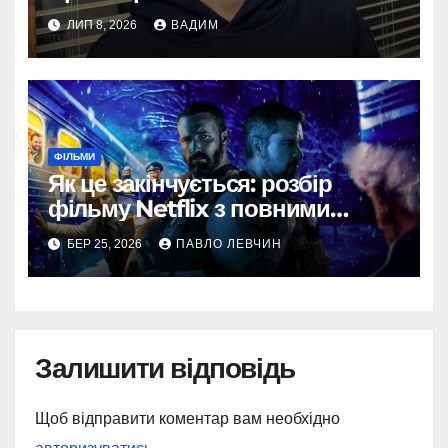
ЛИП 8, 2026
ВАДИМ
ФІЛЬМИ
Як це закінчується: розбір
фільму Netflix з повними
спойлерами
БЕР 25, 2026
ПАВЛО ЛЕВЧИН
Залишити відповідь
Щоб відправити коментар вам необхідно