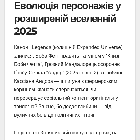
Еволюція персонажів у
розширеній вселенній
2025
Канон і Legends (колишній Expanded Universe)
злилися: Боба Фетт править Татуїном у “Книзі
Боби Фетта”, Грозний Мандалорець охороняє
Ґроґу. Серіал “Андор” (2025 сезон 2) заглиблює
Кассіана Андора — шпигуна з фермерським
корінням. Фанати сперечаються: чи
перевершує серіальний контент оригінальну
трилогію? Звісно, бо додає глибини — від
вуличних боїв до політичних інтриг.
Персонажі Зоряних війн живуть у серцях, на