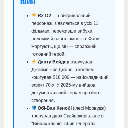
війн
R2-D2
— найтриваліший
персонаж: з’являється в усіх 11
фільмах, переживши вибухи,
поломки й навіть амнезію. Фани
жартують, що він — справжній
головний герой.
Дарту Вейдер
озвучував
Джеймс Ерл Джонс, а костюм
коштував $18 000 — найскладніший
ефект 70-х. У 2025-му вийшов
документальний серіал про його
створення.
Обі-Ван Кенобі
(Ілесі Морвудж)
тренував двох Скайвокерів, але в
“Війнах клонів” вбив генерала