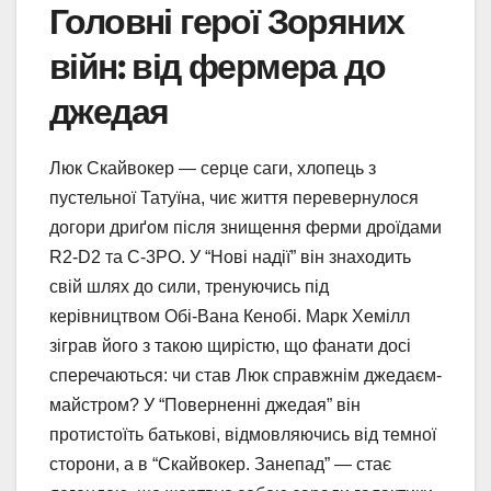
Головні герої Зоряних
війн: від фермера до
джедая
Люк Скайвокер — серце саги, хлопець з
пустельної Татуїна, чиє життя перевернулося
догори дриґом після знищення ферми дроїдами
R2-D2 та C-3PO. У “Нові надії” він знаходить
свій шлях до сили, тренуючись під
керівництвом Обі-Вана Кенобі. Марк Хемілл
зіграв його з такою щирістю, що фанати досі
сперечаються: чи став Люк справжнім джедаєм-
майстром? У “Поверненні джедая” він
протистоїть батькові, відмовляючись від темної
сторони, а в “Скайвокер. Занепад” — стає