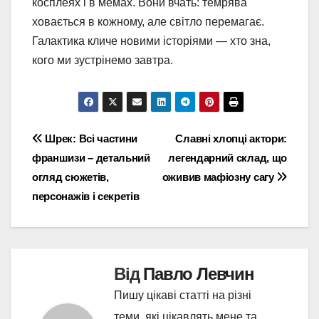
косплеях і в мемах. Вони вчать: темрява
ховається в кожному, але світло перемагає.
Галактика кличе новими історіями — хто зна,
кого ми зустрінемо завтра.
Навігація
Шрек: Всі частини
Славні хлопці актори:
франшизи – детальний
легендарний склад, що
записів
огляд сюжетів,
оживив мафіозну сагу
персонажів і секретів
Від
Павло Левчин
Пишу цікаві статті на різні
теми, які цікавлять мене та