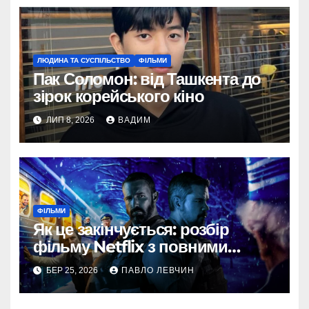
ЛЮДИНА ТА СУСПІЛЬСТВО
ФІЛЬМИ
Пак Соломон: від Ташкента до
зірок корейського кіно
ЛИП 8, 2026
ВАДИМ
ФІЛЬМИ
Як це закінчується: розбір
фільму Netflix з повними
спойлерами
БЕР 25, 2026
ПАВЛО ЛЕВЧИН