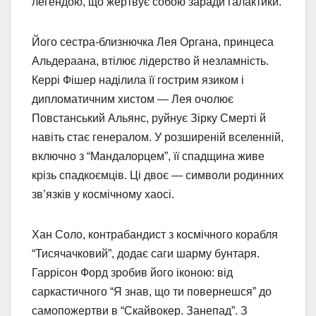
легендою, що жертвує собою заради галактики.
Його сестра-близнючка Лея Органа, принцеса
Альдераана, втілює лідерство й незламність.
Керрі Фішер наділила її гострим язиком і
дипломатичним хистом — Лея очолює
Повстанський Альянс, руйнує Зірку Смерті й
навіть стає генералом. У розширеній вселенній,
включно з “Мандалорцем”, її спадщина живе
крізь спадкоємців. Ці двоє — символи родинних
зв’язків у космічному хаосі.
Хан Соло, контрабандист з космічного корабля
“Тисячачковий”, додає саги шарму бунтаря.
Гаррісон Форд зробив його іконою: від
саркастичного “Я знав, що ти повернешся” до
самопожертви в “Скайвокер. Занепад”. З