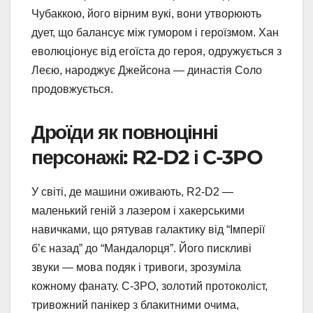
Чубаккою, його вірним вукі, вони утворюють
дует, що балансує між гумором і героїзмом. Хан
еволюціонує від егоїста до героя, одружується з
Леєю, народжує Джейсона — династія Соло
продовжується.
Дроїди як повноцінні
персонажі: R2-D2 і C-3PO
У світі, де машини оживають, R2-D2 —
маленький геній з лазером і хакерськими
навичками, що рятував галактику від “Імперії
б’є назад” до “Мандалорця”. Його пискливі
звуки — мова подяк і тривоги, зрозуміла
кожному фанату. C-3PO, золотий протоколіст,
тривожний панікер з блакитними очима,