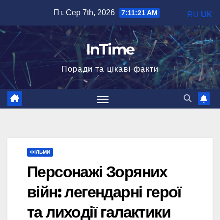
Перейти
Пт. Сер 7th, 2026
7:11:22 AM
RU
UK
до
вмісту
InTime
Поради та цікаві факти
ФІЛЬМИ
Персонажі Зоряних
війн: легендарні герої
та лиходії галактики