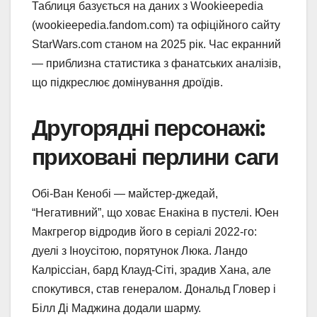
Таблиця базується на даних з Wookieepedia
(wookieepedia.fandom.com) та офіційного сайту
StarWars.com станом на 2025 рік. Час екранний
— приблизна статистика з фанатських аналізів,
що підкреслює домінування дроїдів.
Другорядні персонажі:
приховані перлини саги
Обі-Ван Кенобі — майстер-джедай,
“Негативний”, що ховає Енакіна в пустелі. Юен
Макгрегор відродив його в серіалі 2022-го:
дуелі з Іноусітою, порятунок Люка. Ландо
Калріссіан, бард Клауд-Сіті, зрадив Хана, але
спокутився, став генералом. Дональд Гловер і
Білл Ді Маджина додали шарму.