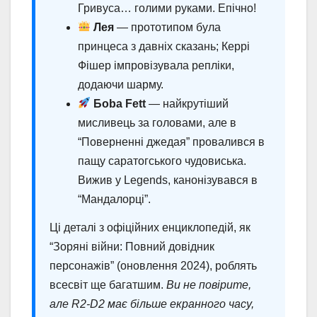
Гривуса… голими руками. Епічно!
Лея
— прототипом була
принцеса з давніх сказань; Керрі
Фішер імпровізувала репліки,
додаючи шарму.
Бoba Fett
— найкрутіший
мисливець за головами, але в
“Поверненні джедая” провалився в
пащу саратогського чудовиська.
Вижив у Legends, канонізувався в
“Мандалорці”.
Ці деталі з офіційних енциклопедій, як
“Зоряні війни: Повний довідник
персонажів” (оновлення 2024), роблять
всесвіт ще багатшим.
Ви не повірите,
але R2-D2 має більше екранного часу,