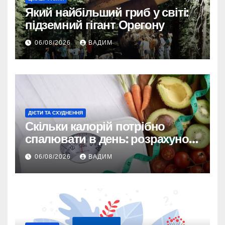
Який найбільший гриб у світі:
підземний гігант Орегону
06/08/2026
ВАДИМ
ДІЄТИ ТА СХУДНЕННЯ
Скільки калорій потрібно
спалювати в день: розрахунок
TDEE і безпечні норми
06/08/2026
ВАДИМ