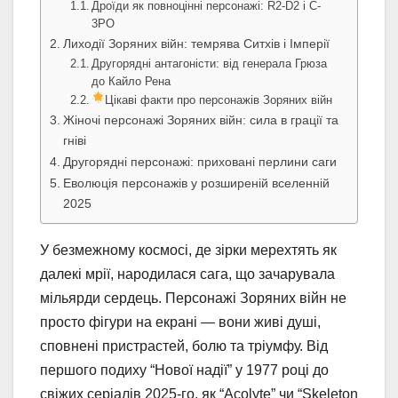
Дроїди як повноцінні персонажі: R2-D2 і C-
3PO
Лиходії Зоряних війн: темрява Ситхів і Імперії
Другорядні антагоністи: від генерала Грюза
до Кайло Рена
Цікаві факти про персонажів Зоряних війн
Жіночі персонажі Зоряних війн: сила в грації та
гніві
Другорядні персонажі: приховані перлини саги
Еволюція персонажів у розширеній вселенній
2025
У безмежному космосі, де зірки мерехтять як
далекі мрії, народилася сага, що зачарувала
мільярди сердець. Персонажі Зоряних війн не
просто фігури на екрані — вони живі душі,
сповнені пристрастей, болю та тріумфу. Від
першого подиху “Нової надії” у 1977 році до
свіжих серіалів 2025-го, як “Acolyte” чи “Skeleton