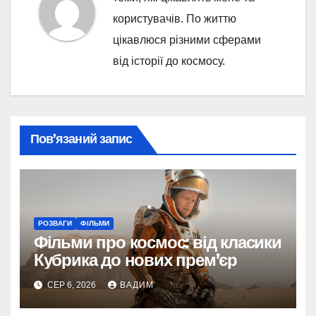
користувачів. По життю
цікавлюся різними сферами
від історії до космосу.
Пов’язаний запис
РОЗВАГИ
ФІЛЬМИ
Фільми про космос: від класики
Кубрика до нових прем’єр
СЕР 6, 2026
ВАДИМ