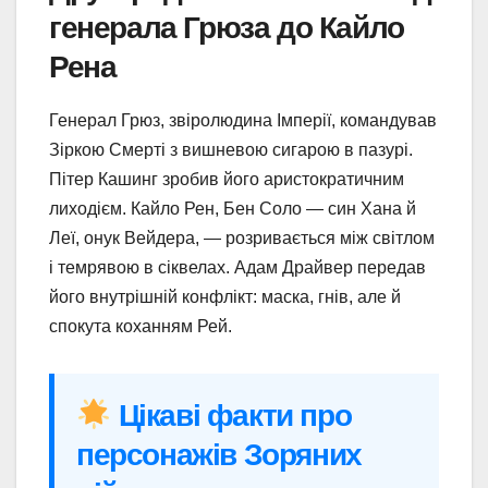
генерала Грюза до Кайло
Рена
Генерал Грюз, звіролюдина Імперії, командував
Зіркою Смерті з вишневою сигарою в пазурі.
Пітер Кашинг зробив його аристократичним
лиходієм. Кайло Рен, Бен Соло — син Хана й
Леї, онук Вейдера, — розривається між світлом
і темрявою в сіквелах. Адам Драйвер передав
його внутрішній конфлікт: маска, гнів, але й
спокута коханням Рей.
Цікаві факти про
персонажів Зоряних