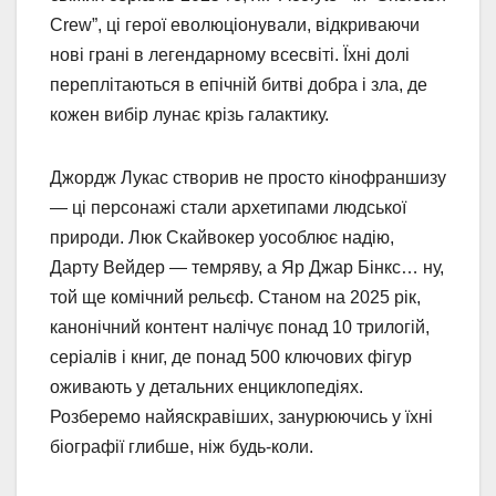
Crew”, ці герої еволюціонували, відкриваючи
нові грані в легендарному всесвіті. Їхні долі
переплітаються в епічній битві добра і зла, де
кожен вибір лунає крізь галактику.
Джордж Лукас створив не просто кінофраншизу
— ці персонажі стали архетипами людської
природи. Люк Скайвокер уособлює надію,
Дарту Вейдер — темряву, а Яр Джар Бінкс… ну,
той ще комічний рельєф. Станом на 2025 рік,
канонічний контент налічує понад 10 трилогій,
серіалів і книг, де понад 500 ключових фігур
оживають у детальних енциклопедіях.
Розберемо найяскравіших, занурюючись у їхні
біографії глибше, ніж будь-коли.