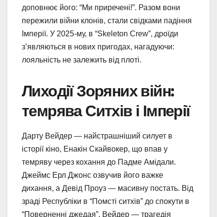
доповнює його: “Ми приречені!”. Разом вони
пережили війни клонів, стали свідками падіння
Імперії. У 2025-му, в “Skeleton Crew”, дроїди
з’являються в нових пригодах, нагадуючи:
лояльність не залежить від плоті.
Лиходії Зоряних війн:
темрява Ситхів і Імперії
Дарту Вейдер — найстрашніший силует в
історії кіно, Енакін Скайвокер, що впав у
темряву через кохання до Падме Амідали.
Джеймс Ерл Джонс озвучив його важке
дихання, а Девід Проуз — масивну постать. Від
зраді Республіки в “Помсті ситхів” до спокути в
“Поверненні джедая”, Вейдер — трагедія