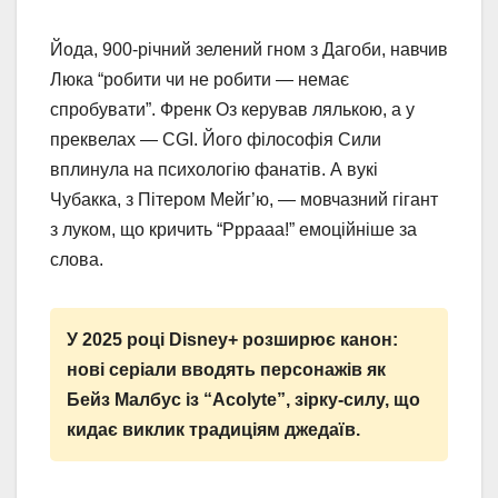
Йода, 900-річний зелений гном з Дагоби, навчив
Люка “робити чи не робити — немає
спробувати”. Френк Оз керував лялькою, а у
преквелах — CGI. Його філософія Сили
вплинула на психологію фанатів. А вукі
Чубакка, з Пітером Мейг’ю, — мовчазний гігант
з луком, що кричить “Рррааа!” емоційніше за
слова.
У 2025 році Disney+ розширює канон:
нові серіали вводять персонажів як
Бейз Малбус із “Acolyte”, зірку-силу, що
кидає виклик традиціям джедаїв.