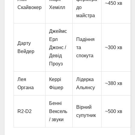
~450 хв
Скайвокер
Хемілл
до
майстра
Джеймс
Ерл
Падіння
Дарту
Джонс /
та
~300 хв
Вейдер
Девід
спокута
Проуз
Лея
Керрі
Лідерка
~380 хв
Органа
Фішер
Альянсу
Бенні
Вірний
R2-D2
Вексель
~500 хв
супутник
/ звуки