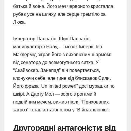
батька й воїна. Його меч червоного кристалла
рубав усе на шляху, але серце тремтіло за
Люка.
Імператор Палпатін, Шив Палпатін,
манипулятор з Набу, — мозок Імперії. Іен
Макдермід зіграв його з лиховісним шармом:
від сенатора до всемогутнього ситха. У
“Скайвокер. Занепад” він повертається,
клонуючи себе, але гине від блискавок Сили.
Його фраза “Unlimited power!” досі мурашки по
шкірі. А Дарту Мол — зорго з рогами й
подвійним мечем, вижив після “Прихованих
загроз” і став антагоністом у “Війнах клонів”.
Другорядні антагоністи: від