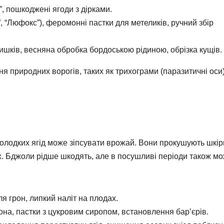
”, пошкоджені ягоди з дірками.
, “Люфокс”), феромонні пастки для метеликів, ручний збір
шків, весняна обробка бордоською рідиною, обрізка кущів.
ня природних ворогів, таких як трихограми (паразитичні оси)
 солодких ягід може зіпсувати врожай. Вони прокушують шкір
ах. Бджоли рідше шкодять, але в посушливі періоди також м
я грон, липкий наліт на плодах.
она, пастки з цукровим сиропом, встановлення бар’єрів.