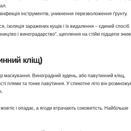
ал.
інфекція інструментів, уникнення перезволоження ґрунту.
, ізоляція заражених кущів і їх видалення – єдиний спосіб
ництво і виноградарство”, щеплення на стійкі підщепи зни
инний кліщ)
р маскування. Виноградний зудень, або павутинний кліщ,
сті плями та тонке павутиння. У спекотне літо він розмножу
н.
жовтіє і опадає, а ягоди втрачають соковитість. Найбільше