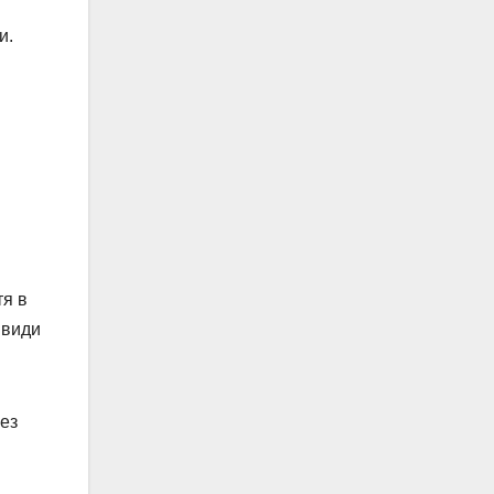
и.
тя в
 види
Без