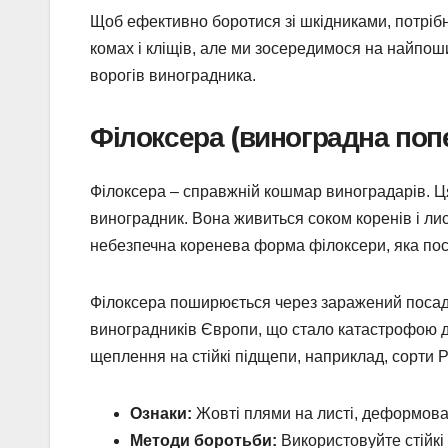
Щоб ефективно боротися зі шкідниками, потрібн
комах і кліщів, але ми зосередимося на найпо
ворогів виноградника.
Філоксера (виноградна поп
Філоксера – справжній кошмар виноградарів. Ц
виноградник. Вона живиться соком коренів і ли
небезпечна коренева форма філоксери, яка посла
Філоксера поширюється через заражений посадк
виноградників Європи, що стало катастрофою дл
щеплення на стійкі підщепи, наприклад, сорти Р
Ознаки:
Жовті плями на листі, деформован
Методи боротьби:
Використовуйте стійкі 