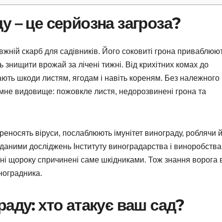
у – це серйозна загроза?
вжній скарб для садівників. Його соковиті грона приваблюю
ь знищити врожай за лічені тижні. Від крихітних комах до
дають шкоди листям, ягодам і навіть кореням. Без належного
мне видовище: пожовкле листя, недорозвинені грона та
реносять віруси, послаблюють імунітет винограду, роблячи 
 даними досліджень Інституту виноградарства і виноробства
аїні щороку спричинені саме шкідниками. Тож знання ворога 
ноградника.
аду: хто атакує ваш сад?