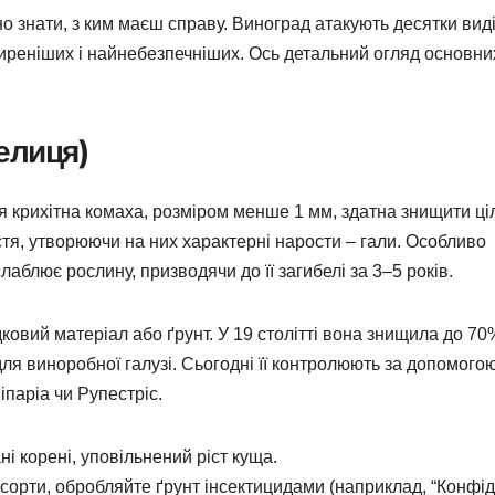
о знати, з ким маєш справу. Виноград атакують десятки вид
ширеніших і найнебезпечніших. Ось детальний огляд основни
елиця)
я крихітна комаха, розміром менше 1 мм, здатна знищити ці
стя, утворюючи на них характерні нарости – гали. Особливо
блює рослину, призводячи до її загибелі за 3–5 років.
овий матеріал або ґрунт. У 19 столітті вона знищила до 70
я виноробної галузі. Сьогодні її контролюють за допомого
іпаріа чи Рупестріс.
і корені, уповільнений ріст куща.
сорти, обробляйте ґрунт інсектицидами (наприклад, “Конфід