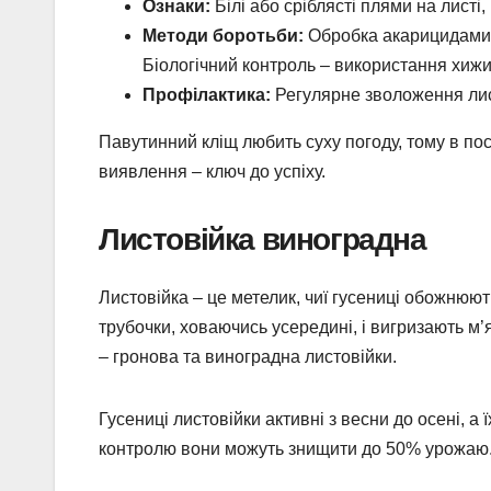
Ознаки:
Білі або сріблясті плями на листі
Методи боротьби:
Обробка акарицидами (
Біологічний контроль – використання хижих 
Профілактика:
Регулярне зволоження лист
Павутинний кліщ любить суху погоду, тому в п
виявлення – ключ до успіху.
Листовійка виноградна
Листовійка – це метелик, чиї гусениці обожнюют
трубочки, ховаючись усередині, і вигризають м’
– гронова та виноградна листовійки.
Гусениці листовійки активні з весни до осені, а
контролю вони можуть знищити до 50% урожаю