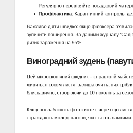
Регулярно перевіряйте посадковий матері
Профілактика:
Карантинний контроль, дез
Важливо діяти швидко: якщо філоксера з’явилася
зупинити поширення. За даними журналу “Садів
ризик зараження на 95%.
Виноградний зудень (павут
Цей мікроскопічний шкідник – справжній майсте
живиться соком листя, залишаючи на них срібля
блискавично, створюючи до 10 поколінь за сезо
Кліщі послаблюють фотосинтез, через що листя 
страждають молоді пагони, які стають ламкими.