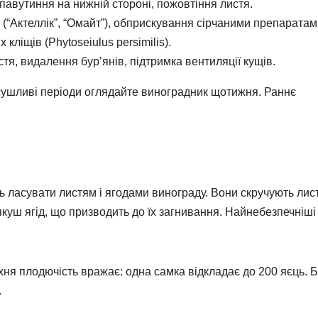
, павутиння на нижній стороні, пожовтіння листя.
“Актеллік”, “Омайт”), обприскування сірчаними препаратам
кліщів (Phytoseiulus persimilis).
я, видалення бур’янів, підтримка вентиляції кущів.
осушливі періоди оглядайте виноградник щотижня. Раннє
ь ласувати листям і ягодами винограду. Вони скручують лис
якуш ягід, що призводить до їх загнивання. Найнебезпечніші
 їхня плодючість вражає: одна самка відкладає до 200 яєць. 
.