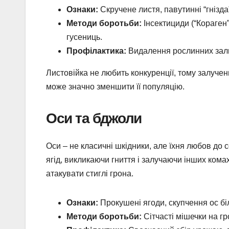
Ознаки:
Скручене листя, павутинні “гнізда
Методи боротьби:
Інсектициди (“Кораген”
гусениць.
Профілактика:
Видалення рослинних зали
Листовійка не любить конкуренції, тому залучен
може значно зменшити її популяцію.
Оси та бджоли
Оси – не класичні шкідники, але їхня любов до
ягід, викликаючи гниття і залучаючи інших ком
атакувати стиглі грона.
Ознаки:
Прокушені ягоди, скупчення ос біл
Методи боротьби:
Сітчасті мішечки на гр