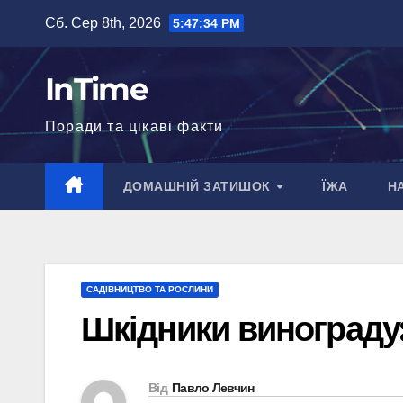
Перейти
Сб. Сер 8th, 2026
5:47:35 PM
до
вмісту
InTime
Поради та цікаві факти
ДОМАШНІЙ ЗАТИШОК
ЇЖА
Н
САДІВНИЦТВО ТА РОСЛИНИ
Шкідники винограду:
Від
Павло Левчин