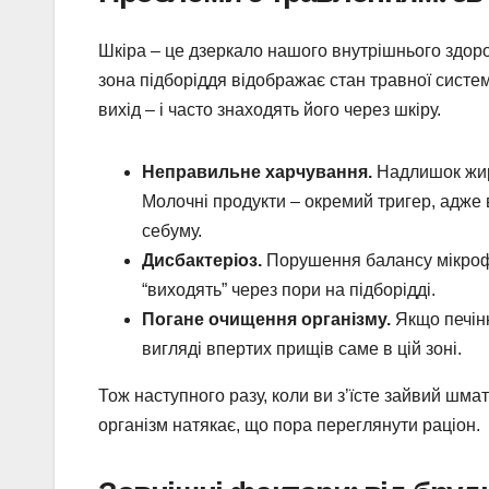
Шкіра – це дзеркало нашого внутрішнього здоров’
зона підборіддя відображає стан травної систе
вихід – і часто знаходять його через шкіру.
Неправильне харчування.
Надлишок жирн
Молочні продукти – окремий тригер, адже 
себуму.
Дисбактеріоз.
Порушення балансу мікрофл
“виходять” через пори на підборідді.
Погане очищення організму.
Якщо печінк
вигляді впертих прищів саме в цій зоні.
Тож наступного разу, коли ви з’їсте зайвий шмат
організм натякає, що пора переглянути раціон.