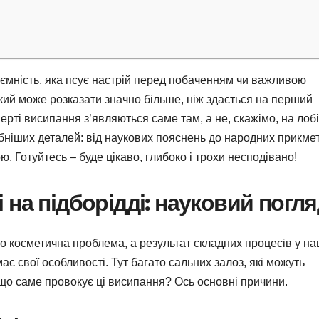
иємність, яка псує настрій перед побаченням чи важливою
який може розказати значно більше, ніж здається на перший
ерті висипання з’являються саме там, а не, скажімо, на лобі
бніших деталей: від наукових пояснень до народних прикмет,
. Готуйтесь – буде цікаво, глибоко і трохи несподівано!
на підборідді: науковий погля
то косметична проблема, а результат складних процесів у н
 має свої особливості. Тут багато сальних залоз, які можуть
 що саме провокує ці висипання? Ось основні причини.