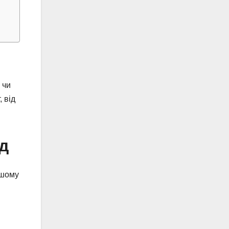
 чи
 від
д
ашому