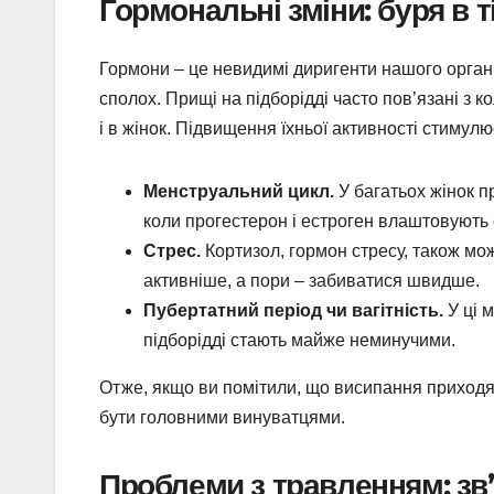
Гормональні зміни: буря в т
Гормони – це невидимі диригенти нашого організ
сполох. Прищі на підборідді часто пов’язані з к
і в жінок. Підвищення їхньої активності стимул
Менструальний цикл.
У багатьох жінок пр
коли прогестерон і естроген влаштовують 
Стрес.
Кортизол, гормон стресу, також мо
активніше, а пори – забиватися швидше.
Пубертатний період чи вагітність.
У ці 
підборідді стають майже неминучими.
Отже, якщо ви помітили, що висипання приходят
бути головними винуватцями.
Проблеми з травленням: зв’