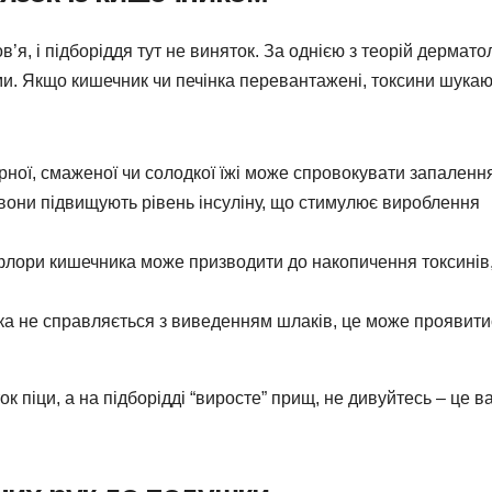
я, і підборіддя тут не виняток. За однією з теорій дерматол
ми. Якщо кишечник чи печінка перевантажені, токсини шука
ої, смаженої чи солодкої їжі може спровокувати запалення
вони підвищують рівень інсуліну, що стимулює вироблення
ори кишечника може призводити до накопичення токсинів,
а не справляється з виведенням шлаків, це може проявити
ок піци, а на підборідді “виросте” прищ, не дивуйтесь – це в