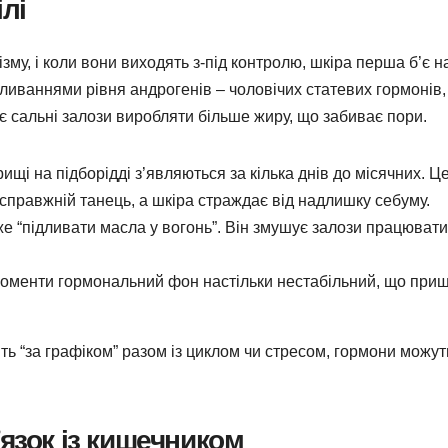
ілі
му, і коли вони виходять з-під контролю, шкіра перша б’є н
оливаннями рівня андрогенів – чоловічих статевих гормонів, 
ює сальні залози виробляти більше жиру, що забиває пори.
ищі на підборідді з’являються за кілька днів до місячних. Це
справжній танець, а шкіра страждає від надлишку себуму.
же “підливати масла у вогонь”. Він змушує залози працювати
моменти гормональний фон настільки нестабільний, що прищ
ь “за графіком” разом із циклом чи стресом, гормони можут
язок із кишечником