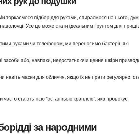
них рук до подушки
 Ми торкаємося підборіддя руками, спираємося на нього, ду
наволочці. Усе це може стати ідеальним ґрунтом для прищі
ими руками чи телефоном, ми переносимо бактерії, які
і засоби або, навпаки, недостатнє очищення шкіри призвод
 навіть маски для обличчя, якщо їх не прати регулярно, ст
 часто стають тією “останньою краплею”, яка провокує
борідді за народними