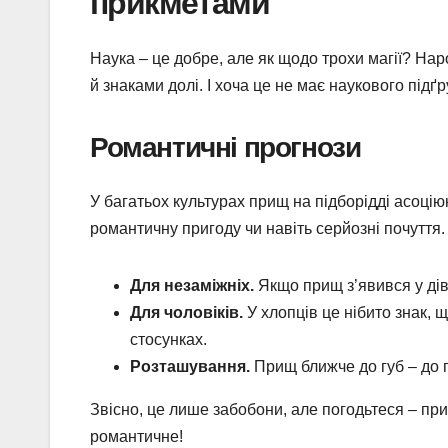
прикметами
Наука – це добре, але як щодо трохи магії? Нар
й знаками долі. І хоча це не має наукового підґ
Романтичні прогнози
У багатьох культурах прищ на підборідді асоці
романтичну пригоду чи навіть серйозні почуття.
Для незаміжніх.
Якщо прищ з’явився у дів
Для чоловіків.
У хлопців це нібито знак, 
стосунках.
Розташування.
Прищ ближче до губ – до п
Звісно, це лише забобони, але погодьтеся – пр
романтичне!