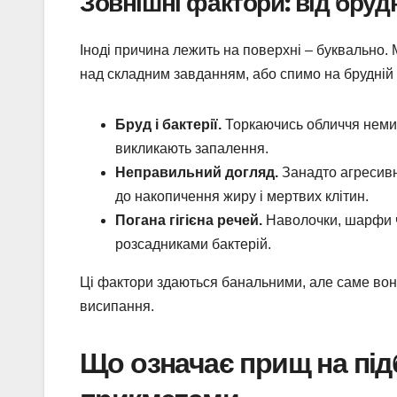
Зовнішні фактори: від бруд
Іноді причина лежить на поверхні – буквально.
над складним завданням, або спимо на брудній 
Бруд і бактерії.
Торкаючись обличчя немит
викликають запалення.
Неправильний догляд.
Занадто агресивн
до накопичення жиру і мертвих клітин.
Погана гігієна речей.
Наволочки, шарфи чи
розсадниками бактерій.
Ці фактори здаються банальними, але саме вони
висипання.
Що означає прищ на під