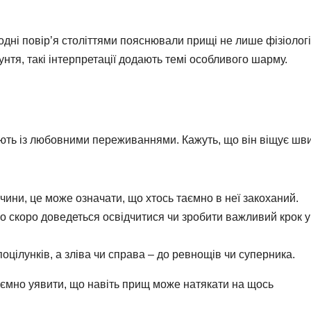
одні повір’я століттями пояснювали прищі не лише фізіологі
рунтя, такі інтерпретації додають темі особливого шарму.
юють із любовними переживаннями. Кажуть, що він віщує шв
чини, це може означати, що хтось таємно в неї закоханий.
що скоро доведеться освідчитися чи зробити важливий крок у
оцілунків, а зліва чи справа – до ревнощів чи суперника.
иємно уявити, що навіть прищ може натякати на щось