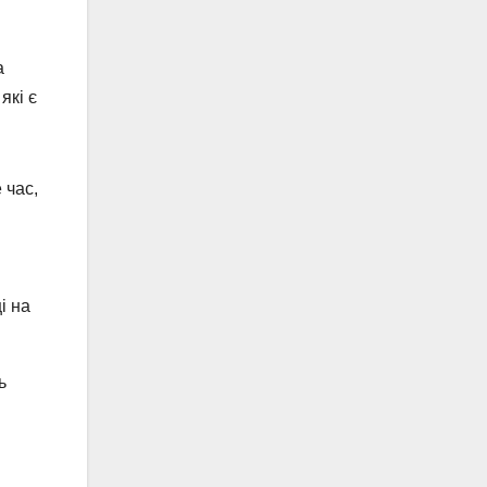
а
які є
 час,
і на
ь