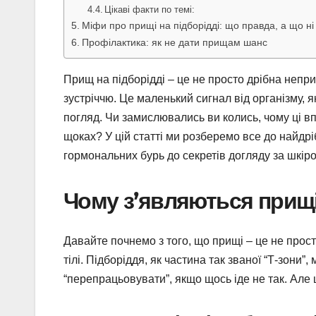
Цікаві факти по темі:
Міфи про прищі на підборідді: що правда, а що ні
Профілактика: як не дати прищам шанс
Прищ на підборідді – це не просто дрібна непр
зустріччю. Це маленький сигнал від організму, 
погляд. Чи замислювались ви колись, чому ці вп
щоках? У цій статті ми розберемо все до найдрі
гормональних бурь до секретів догляду за шкірою
Чому з’являються прищі 
Давайте почнемо з того, що прищі – це не прос
тілі. Підборіддя, як частина так званої “Т-зони”,
“перепрацьовувати”, якщо щось іде не так. Але