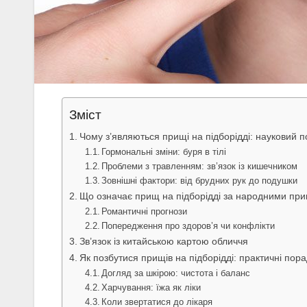
Зміст
Чому з’являються прищі на підборідді: науковий п
Гормональні зміни: буря в тілі
Проблеми з травленням: зв’язок із кишечником
Зовнішні фактори: від брудних рук до подушки
Що означає прищ на підборідді за народними пр
Романтичні прогнози
Попередження про здоров’я чи конфлікти
Зв’язок із китайською картою обличчя
Як позбутися прищів на підборідді: практичні пор
Догляд за шкірою: чистота і баланс
Харчування: їжа як ліки
Коли звертатися до лікаря