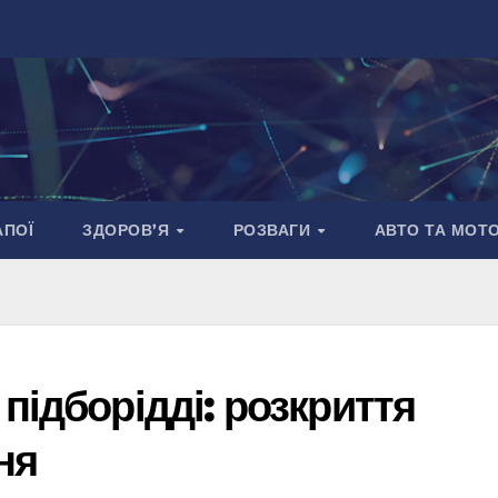
АПОЇ
ЗДОРОВ’Я
РОЗВАГИ
АВТО ТА МОТ
підборідді: розкриття
ня