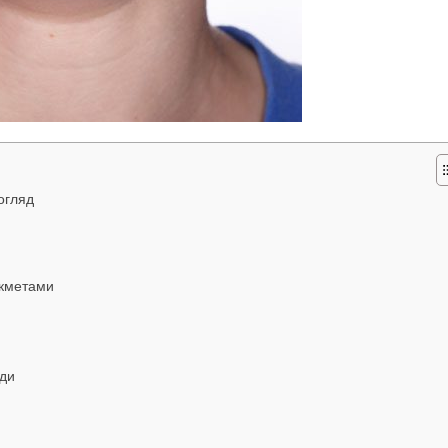
огляд
икметами
ади