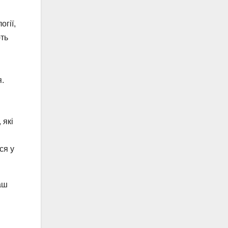
огії,
ють
.
 які
ся у
аш