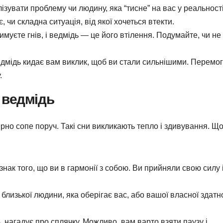
увати проблему чи людину, яка “тисне” на вас у реальності
 чи складна ситуація, від якої хочеться втекти.
муєте гнів, і ведмідь — це його втілення. Подумайте, чи не
дмідь кидає вам виклик, щоб ви стали сильнішими. Перемог
.
 ведмідь
ирно сопе поруч. Такі сни викликають тепло і здивування. Щ
нак того, що ви в гармонії з собою. Ви прийняли свою силу 
лизької людини, яка оберігає вас, або вашої власної здатн
 нагадує про сплячку. Можливо, вам варто взяти паузу і