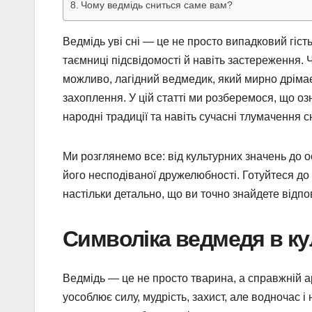
Чому ведмідь сниться саме вам?
Ведмідь уві сні — це не просто випадковий гість 
таємниці підсвідомості й навіть застереження. 
можливо, лагідний ведмедик, який мирно дрімає?
захоплення. У цій статті ми розберемося, що оз
народні традиції та навіть сучасні тлумачення с
Ми розглянемо все: від культурних значень до о
його несподіваної дружелюбності. Готуйтеся до 
настільки детально, що ви точно знайдете відпо
Символіка ведмедя в кул
Ведмідь — це не просто тварина, а справжній ар
уособлює силу, мудрість, захист, але водночас 