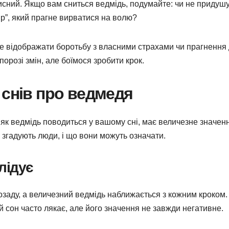
ахисний. Якщо вам сниться ведмідь, подумайте: чи не придуш
ір”, який прагне вирватися на волю?
же відображати боротьбу з власними страхами чи прагнення
порозі змін, але боїмося зробити крок.
 снів про ведмедя
, як ведмідь поводиться у вашому сні, має величезне значен
згадують люди, і що вони можуть означати.
лідує
озаду, а величезний ведмідь наближається з кожним кроком.
 сон часто лякає, але його значення не завжди негативне.