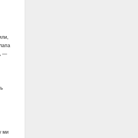
или,
 лапа
, —
ть
у ми