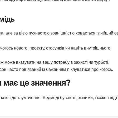
мідь
а, але за цією пухнастою зовнішністю ховається глибший с
гось нового: проєкту, стосунків чи навіть внутрішнього
ож може вказувати на вашу потребу в захисті чи турботі.
сон часто пов’язаний із бажанням піклуватися про когось.
и має це значення?
 ключ до тлумачення. Ведмеді бувають різними, і кожен відт