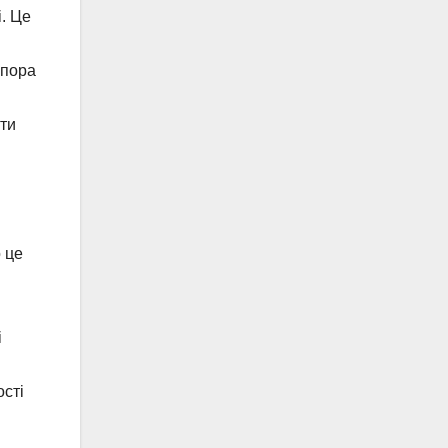
. Це
 пора
ти
о це
і
ості