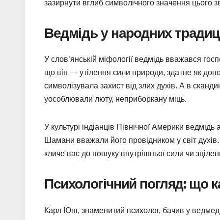
зазирнути вглиб символічного значення цього зв
Ведмідь у народних традиц
У слов’янській міфології ведмідь вважався гос
що він — утілення сили природи, здатне як допо
символізувала захист від злих духів. А в скан
уособлювали люту, неприборкану міць.
У культурі індіанців Північної Америки ведмідь
Шамани вважали його провідником у світ духів.
кличе вас до пошуку внутрішньої сили чи зцілен
Психологічний погляд: що 
Карл Юнг, знаменитий психолог, бачив у ведмеді