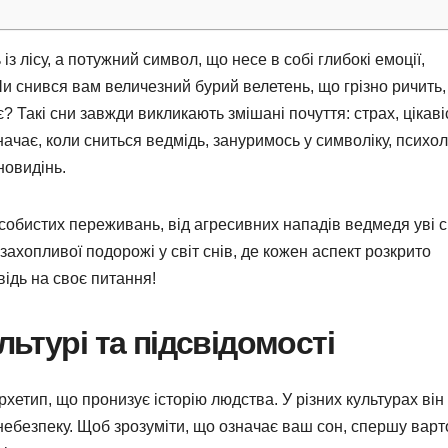
із лісу, а потужний символ, що несе в собі глибокі емоції,
Чи снився вам величезний бурий велетень, що грізно ричить, 
 Такі сни завжди викликають змішані почуття: страх, цікаві
начає, коли сниться ведмідь, зануримось у символіку, психол
новидінь.
собистих переживань, від агресивних нападів ведмедя уві с
захопливої подорожі у світ снів, де кожен аспект розкрито
відь на своє питання!
ьтурі та підсвідомості
хетип, що пронизує історію людства. У різних культурах він
і небезпеку. Щоб зрозуміти, що означає ваш сон, спершу варт