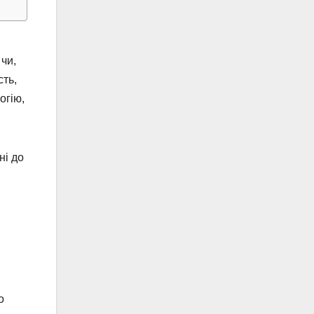
чи,
сть,
огію,
ні до
о