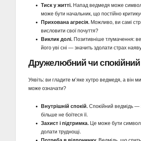
Тиск у житті.
Напад ведмедя може символіз
може бути начальник, що постійно критикує,
Прихована агресія.
Можливо, ви самі стри
висловити свої почуття?
Виклик долі.
Позитивніше тлумачення: ве
його уві сні — значить здолати страх наяву
Дружелюбний чи спокійний
Уявіть: ви гладите м’яке хутро ведмедя, а він м
може означати?
Внутрішній спокій.
Спокійний ведмідь — з
більше не боїтеся її.
Захист і підтримка.
Це може бути символ б
долати труднощі.
Потреба в відпочинку.
Ведмідь, що спить,