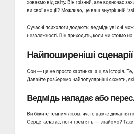
ховаємо від світу. Він грізний, але водночас з
ви свої емоції? Можливо, це ваш внутрішній “зв
Сучасні психологи додають: ведмідь уві сні мо
незалежності. Він приходить, коли ми стоїмо на 
Найпоширеніші сценарії
Сон — це не просто картинка, а ціла історія. Те
Давайте розберемо найпопулярніші сюжети, які 
Ведмідь нападає або перес
Ви біжите темним лісом, чуєте важке дихання п
Серце калатає, ноги тремтять — знайомо? Такий