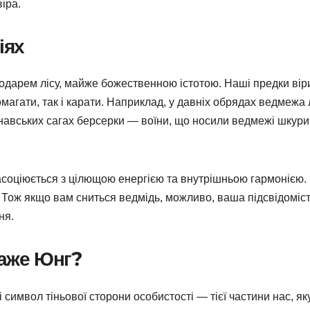
іра.
іях
подарем лісу, майже божественною істотою. Наші предки вір
магати, так і карати. Наприклад, у давніх обрядах ведмежа
динавських сагах берсерки — воїни, що носили ведмежі шкури
 асоціюється з цілющою енергією та внутрішньою гармонією.
 Тож якщо вам сниться ведмідь, можливо, ваша підсвідоміс
ня.
каже Юнг?
 символ тіньової сторони особистості — тієї частини нас, як