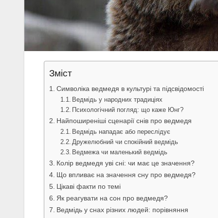
Зміст
Символіка ведмедя в культурі та підсвідомості
Ведмідь у народних традиціях
Психологічний погляд: що каже Юнг?
Найпоширеніші сценарії снів про ведмедя
Ведмідь нападає або переслідує
Дружелюбний чи спокійний ведмідь
Ведмежа чи маленький ведмідь
Колір ведмедя уві сні: чи має це значення?
Що впливає на значення сну про ведмедя?
Цікаві факти по темі
Як реагувати на сон про ведмедя?
Ведмідь у снах різних людей: порівняння