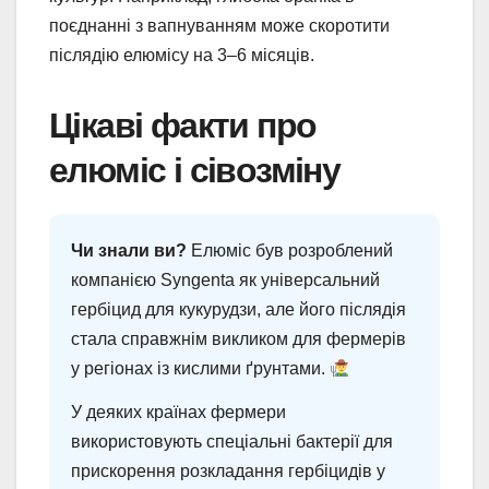
поєднанні з вапнуванням може скоротити
післядію елюмісу на 3–6 місяців.
Цікаві факти про
елюміс і сівозміну
Чи знали ви?
Елюміс був розроблений
компанією Syngenta як універсальний
гербіцид для кукурудзи, але його післядія
стала справжнім викликом для фермерів
у регіонах із кислими ґрунтами.
У деяких країнах фермери
використовують спеціальні бактерії для
прискорення розкладання гербіцидів у