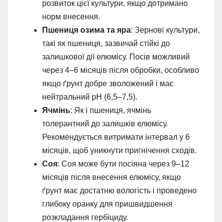
розвиток цієї культури, якщо дотримано
норм внесення.
Пшениця озима та яра
: Зернові культури,
такі як пшениця, зазвичай стійкі до
залишкової дії елюмісу. Посів можливий
через 4–6 місяців після обробки, особливо
якщо ґрунт добре зволожений і має
нейтральний pH (6,5–7,5).
Ячмінь
: Як і пшениця, ячмінь
толерантний до залишків елюмісу.
Рекомендується витримати інтервал у 6
місяців, щоб уникнути пригнічення сходів.
Соя
: Соя може бути посіяна через 9–12
місяців після внесення елюмісу, якщо
ґрунт має достатню вологість і проведено
глибоку оранку для пришвидшення
розкладання гербіциду.