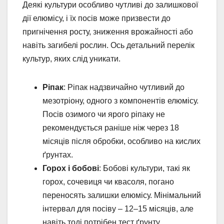
Деякі культури особливо чутливі до залишкової
дії елюмісу, і їх посів може призвести до
пригнічення росту, зниження врожайності або
навіть загибелі рослин. Ось детальний перелік
культур, яких слід уникати.
Ріпак
: Ріпак надзвичайно чутливий до
мезотріону, одного з компонентів елюмісу.
Посів озимого чи ярого ріпаку не
рекомендується раніше ніж через 18
місяців після обробки, особливо на кислих
ґрунтах.
Горох і бобові
: Бобові культури, такі як
горох, сочевиця чи квасоля, погано
переносять залишки елюмісу. Мінімальний
інтервал для посіву – 12–15 місяців, але
навіть тоді потрібен тест ґрунту.