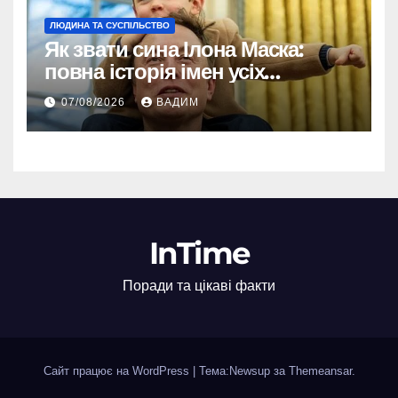
ЛЮДИНА ТА СУСПІЛЬСТВО
Як звати сина Ілона Маска:
повна історія імен усіх
хлопчиків мільярдера
07/08/2026
ВАДИМ
InTime
Поради та цікаві факти
Сайт працює на WordPress
|
Тема:Newsup за
Themeansar
.