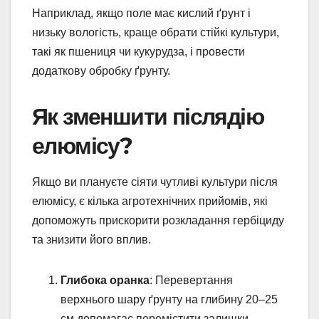
Наприклад, якщо поле має кислий ґрунт і
низьку вологість, краще обрати стійкі культури,
такі як пшениця чи кукурудза, і провести
додаткову обробку ґрунту.
Як зменшити післядію
елюмісу?
Якщо ви плануєте сіяти чутливі культури після
елюмісу, є кілька агротехнічних прийомів, які
допоможуть прискорити розкладання гербіциду
та знизити його вплив.
Глибока оранка
: Перевертання
верхнього шару ґрунту на глибину 20–25
см допомагає перемістити залишки