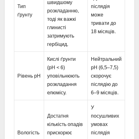
швидшому
Тип
післядія
розкладанню,
ґрунту
може
тоді як важкі
тривати до
глинисті
18 місяців.
затримують
гербіцид.
Кислі ґрунти
Нейтральний
(pH < 6)
pH (6,5–7,5)
Рівень pH
уповільнюють
скорочує
розкладання
післядію до
елюмісу.
6–9 місяців.
У
Достатня
посушливих
кількість опадів
умовах
Вологість
прискорює
післядія