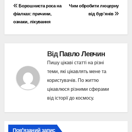
Навігація
Борошниста роса на
Чим обробити люцерну
фіалках: причини,
від бур’янів
записів
ознаки, лікування
Від
Павло Левчин
Пишу цікаві статті на різні
теми, які цікавлять мене та
користувачів. По життю
цікавлюся різними сферами
від історії до космосу.
Пов’язаний запис