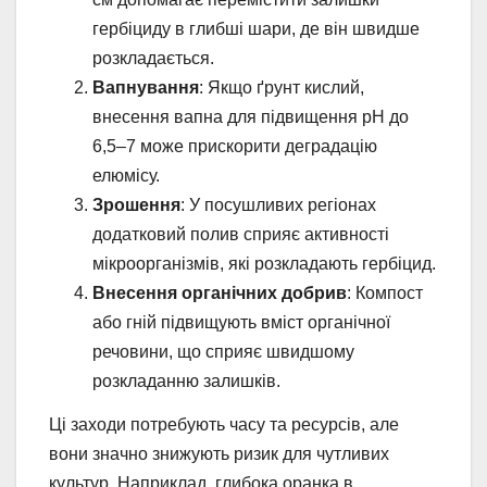
гербіциду в глибші шари, де він швидше
розкладається.
Вапнування
: Якщо ґрунт кислий,
внесення вапна для підвищення pH до
6,5–7 може прискорити деградацію
елюмісу.
Зрошення
: У посушливих регіонах
додатковий полив сприяє активності
мікроорганізмів, які розкладають гербіцид.
Внесення органічних добрив
: Компост
або гній підвищують вміст органічної
речовини, що сприяє швидшому
розкладанню залишків.
Ці заходи потребують часу та ресурсів, але
вони значно знижують ризик для чутливих
культур. Наприклад, глибока оранка в