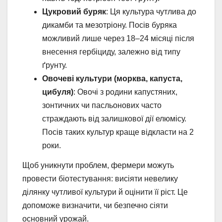
Цукровий буряк
: Ця культура чутлива до
дикамби та мезотріону. Посів буряка
можливий лише через 18–24 місяці після
внесення гербіциду, залежно від типу
ґрунту.
Овочеві культури (морква, капуста,
цибуля)
: Овочі з родини капустяних,
зонтичних чи пасльонових часто
страждають від залишкової дії елюмісу.
Посів таких культур краще відкласти на 2
роки.
Щоб уникнути проблем, фермери можуть
провести біотестування: висіяти невелику
ділянку чутливої культури й оцінити її ріст. Це
допоможе визначити, чи безпечно сіяти
основний урожай.