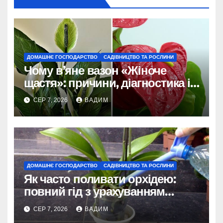
ДОМАШНЄ ГОСПОДАРСТВО
САДІВНИЦТВО ТА РОСЛИНИ
Чому в’яне вазон «Жіноче
щастя»: причини, діагностика і
порятунок рослини
СЕР 7, 2026
ВАДИМ
ДОМАШНЄ ГОСПОДАРСТВО
САДІВНИЦТВО ТА РОСЛИНИ
Як часто поливати орхідею:
повний гід з урахуванням
сезону та виду
СЕР 7, 2026
ВАДИМ