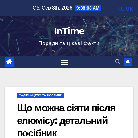
Перейти
Сб. Сер 8th, 2026
9:38:09 AM
RU
UK
до
вмісту
InTime
Поради та цікаві факти
САДІВНИЦТВО ТА РОСЛИНИ
Що можна сіяти після
елюмісу: детальний
посібник