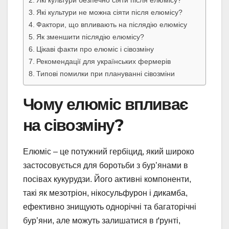
Які культури безпечно сіяти після елюмісу?
Які культури не можна сіяти після елюмісу?
Фактори, що впливають на післядію елюмісу
Як зменшити післядію елюмісу?
Цікаві факти про елюміс і сівозміну
Рекомендації для українських фермерів
Типові помилки при плануванні сівозміни
Чому елюміс впливає
на сівозміну?
Елюміс – це потужний гербіцид, який широко
застосовується для боротьби з бур’янами в
посівах кукурудзи. Його активні компоненти,
такі як мезотріон, нікоcульфурон і дикамба,
ефективно знищують однорічні та багаторічні
бур’яни, але можуть залишатися в ґрунті,