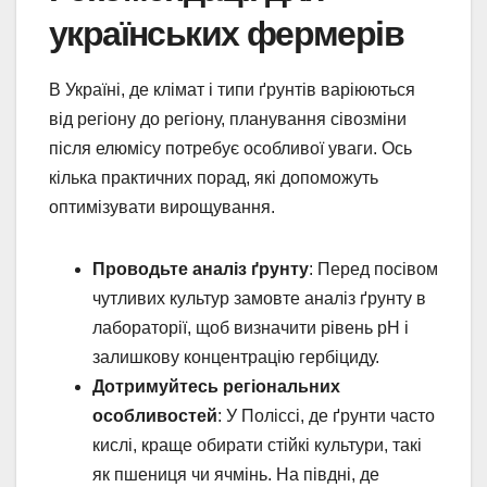
українських фермерів
В Україні, де клімат і типи ґрунтів варіюються
від регіону до регіону, планування сівозміни
після елюмісу потребує особливої уваги. Ось
кілька практичних порад, які допоможуть
оптимізувати вирощування.
Проводьте аналіз ґрунту
: Перед посівом
чутливих культур замовте аналіз ґрунту в
лабораторії, щоб визначити рівень pH і
залишкову концентрацію гербіциду.
Дотримуйтесь регіональних
особливостей
: У Поліссі, де ґрунти часто
кислі, краще обирати стійкі культури, такі
як пшениця чи ячмінь. На півдні, де