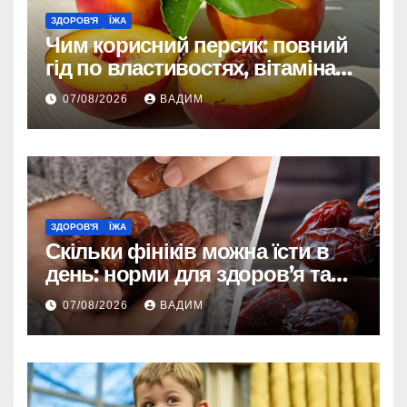
ЗДОРОВ'Я
ЇЖА
Чим корисний персик: повний
гід по властивостях, вітамінах і
впливі на організм
07/08/2026
ВАДИМ
ЗДОРОВ'Я
ЇЖА
Скільки фініків можна їсти в
день: норми для здоров’я та
енергії
07/08/2026
ВАДИМ