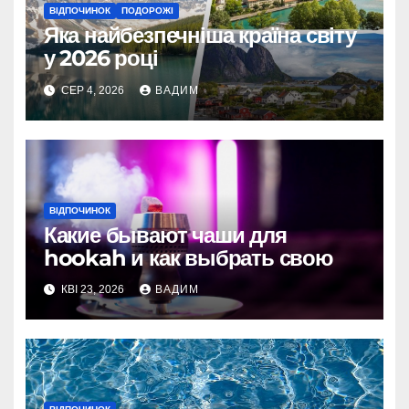
ВІДПОЧИНОК
ПОДОРОЖІ
Яка найбезпечніша країна світу
у 2026 році
СЕР 4, 2026
ВАДИМ
ВІДПОЧИНОК
Какие бывают чаши для
hookah и как выбрать свою
КВІ 23, 2026
ВАДИМ