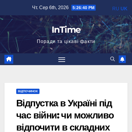
Перейти
Чт. Сер 6th, 2026
5:26:40 PM
RU
UK
до
вмісту
InTime
Поради та цікаві факти
ВІДПОЧИНОК
Відпустка в Україні під
час війни: чи можливо
відпочити в складних