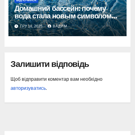
ВІДПОЧИНОК
Домашний бассейн: почему
вода стала новым символом
комфорта
ГРУ 18, 2025
ВАДИМ
Залишити відповідь
Щоб відправити коментар вам необхідно
авторизуватись
.