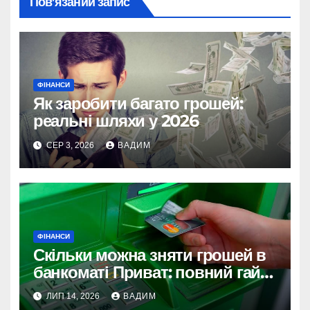
Пов’язаний запис
ФІНАНСИ
Як заробити багато грошей:
реальні шляхи у 2026
СЕР 3, 2026
ВАДИМ
ФІНАНСИ
Скільки можна зняти грошей в
банкоматі Приват: повний гайд
з лімітами 2026 року
ЛИП 14, 2026
ВАДИМ