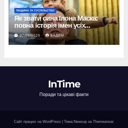
ЛЮДИНА ТА СУСПІЛЬСТВО
Як звати сина Ілона Маска:
повна історія імен усіх
хлопчиків мільярдера
07/08/2026
ВАДИМ
InTime
Поради та цікаві факти
Сайт працює на WordPress
|
Тема:Newsup за
Themeansar
.