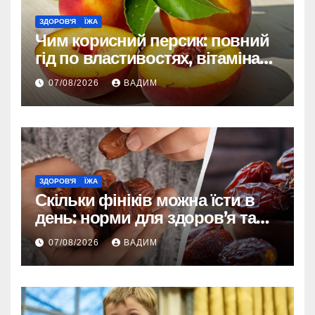
ЗДОРОВ'Я
ЇЖА
Чим корисний персик: повний
гід по властивостях, вітамінах і
впливі на організм
07/08/2026
ВАДИМ
ЗДОРОВ'Я
ЇЖА
Скільки фініків можна їсти в
день: норми для здоров’я та
енергії
07/08/2026
ВАДИМ