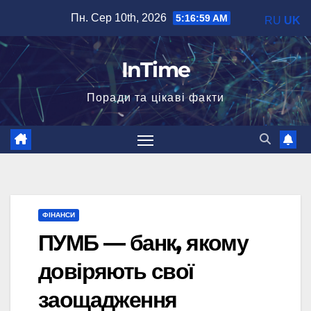
Перейти
Пн. Сер 10th, 2026
5:17:00 AM
RU
UK
до
вмісту
InTime
Поради та цікаві факти
ФІНАНСИ
ПУМБ — банк, якому
довіряють свої
заощадження