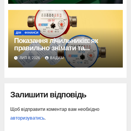
ДІМ
ФІНАНСИ
Показання лічильників: як
правильно знімати та
передавати, щоб рахунки
ЛИП 8, 2026
ВАДИМ
завжди були справедливими
Залишити відповідь
Щоб відправити коментар вам необхідно
авторизуватись
.