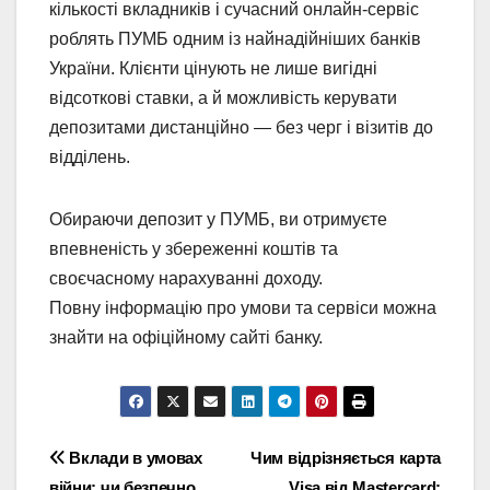
кількості вкладників і сучасний онлайн-сервіс
роблять ПУМБ одним із найнадійніших банків
України. Клієнти цінують не лише вигідні
відсоткові ставки, а й можливість керувати
депозитами дистанційно — без черг і візитів до
відділень.
Обираючи депозит у ПУМБ, ви отримуєте
впевненість у збереженні коштів та
своєчасному нарахуванні доходу.
Повну інформацію про умови та сервіси можна
знайти на офіційному сайті банку.
Навігація
Вклади в умовах
Чим відрізняється карта
війни: чи безпечно
Visa від Mastercard: