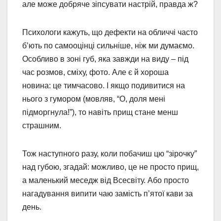
але може добряче зіпсувати настрій, правда ж?
Психологи кажуть, що дефекти на обличчі часто
б’ють по самооцінці сильніше, ніж ми думаємо.
Особливо в зоні губ, яка завжди на виду – під
час розмов, сміху, фото. Але є й хороша
новина: це тимчасово. І якщо подивитися на
нього з гумором (мовляв, “О, доля мені
підморгнула!”), то навіть прищ стане менш
страшним.
Тож наступного разу, коли побачиш цю “зірочку”
над губою, згадай: можливо, це не просто прищ,
а маленький меседж від Всесвіту. Або просто
нагадування випити чаю замість п’ятої кави за
день.