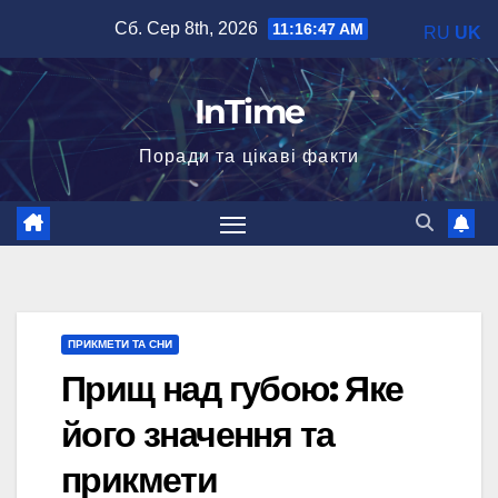
Перейти
Сб. Сер 8th, 2026
11:16:48 AM
RU
UK
до
вмісту
InTime
Поради та цікаві факти
ПРИКМЕТИ ТА СНИ
Прищ над губою: Яке
його значення та
прикмети