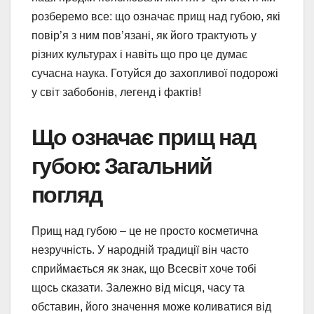
розберемо все: що означає прищ над губою, які
повір’я з ним пов’язані, як його трактують у
різних культурах і навіть що про це думає
сучасна наука. Готуйся до захопливої подорожі
у світ забобонів, легенд і фактів!
Що означає прищ над
губою: Загальний
погляд
Прищ над губою – це не просто косметична
незручність. У народній традиції він часто
сприймається як знак, що Всесвіт хоче тобі
щось сказати. Залежно від місця, часу та
обставин, його значення може коливатися від