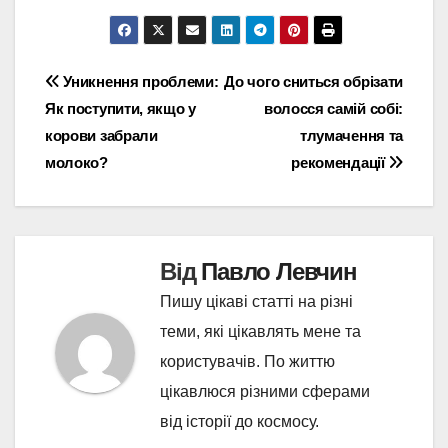
Навігація
Уникнення проблеми:
До чого сниться обрізати
Як поступити, якщо у
волосся самій собі:
записів
корови забрали
тлумачення та
молоко?
рекомендації
Від
Павло Левчин
Пишу цікаві статті на різні
теми, які цікавлять мене та
користувачів. По життю
цікавлюся різними сферами
від історії до космосу.