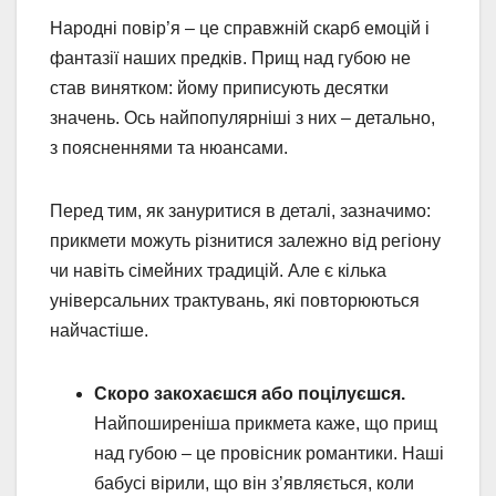
Народні повір’я – це справжній скарб емоцій і
фантазії наших предків. Прищ над губою не
став винятком: йому приписують десятки
значень. Ось найпопулярніші з них – детально,
з поясненнями та нюансами.
Перед тим, як зануритися в деталі, зазначимо:
прикмети можуть різнитися залежно від регіону
чи навіть сімейних традицій. Але є кілька
універсальних трактувань, які повторюються
найчастіше.
Скоро закохаєшся або поцілуєшся.
Найпоширеніша прикмета каже, що прищ
над губою – це провісник романтики. Наші
бабусі вірили, що він з’являється, коли