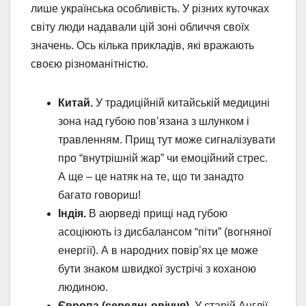
лише українська особливість. У різних куточках
світу люди надавали цій зоні обличчя своїх
значень. Ось кілька прикладів, які вражають
своєю різноманітністю.
Китай.
У традиційній китайській медицині
зона над губою пов’язана з шлунком і
травленням. Прищ тут може сигналізувати
про “внутрішній жар” чи емоційний стрес.
А ще – це натяк на те, що ти занадто
багато говориш!
Індія.
В аюрведі прищі над губою
асоціюють із дисбалансом “піти” (вогняної
енергії). А в народних повір’ях це може
бути знаком швидкої зустрічі з коханою
людиною.
Європа (середньовіччя).
У старій Англії