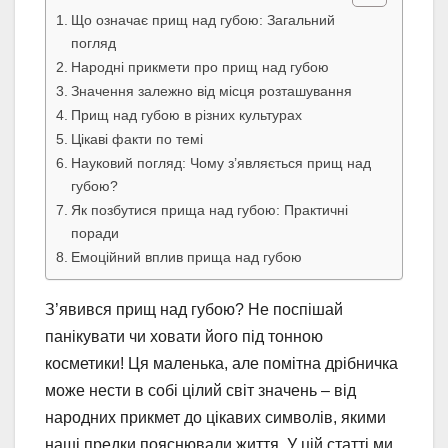
Що означає прищ над губою: Загальний
погляд
Народні прикмети про прищ над губою
Значення залежно від місця розташування
Прищ над губою в різних культурах
Цікаві факти по темі
Науковий погляд: Чому з’являється прищ над
губою?
Як позбутися прища над губою: Практичні
поради
Емоційний вплив прища над губою
З’явився прищ над губою? Не поспішай
панікувати чи ховати його під тонною
косметики! Ця маленька, але помітна дрібничка
може нести в собі цілий світ значень – від
народних прикмет до цікавих символів, якими
наші предки пояснювали життя. У цій статті ми