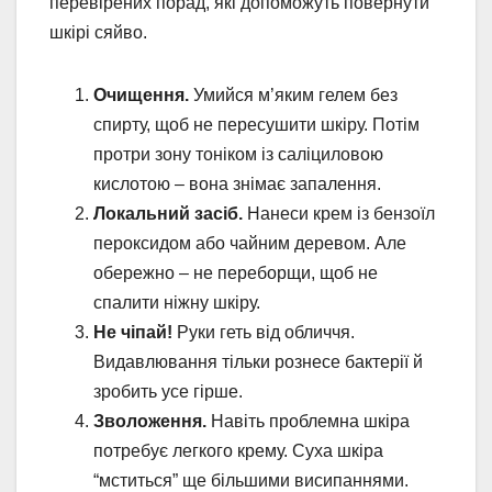
перевірених порад, які допоможуть повернути
шкірі сяйво.
Очищення.
Умийся м’яким гелем без
спирту, щоб не пересушити шкіру. Потім
протри зону тоніком із саліциловою
кислотою – вона знімає запалення.
Локальний засіб.
Нанеси крем із бензоїл
пероксидом або чайним деревом. Але
обережно – не переборщи, щоб не
спалити ніжну шкіру.
Не чіпай!
Руки геть від обличчя.
Видавлювання тільки рознесе бактерії й
зробить усе гірше.
Зволоження.
Навіть проблемна шкіра
потребує легкого крему. Суха шкіра
“мститься” ще більшими висипаннями.