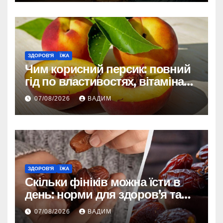
ЗДОРОВ'Я
ЇЖА
Чим корисний персик: повний
гід по властивостях, вітамінах і
впливі на організм
07/08/2026
ВАДИМ
ЗДОРОВ'Я
ЇЖА
Скільки фініків можна їсти в
день: норми для здоров’я та
енергії
07/08/2026
ВАДИМ