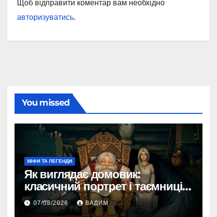
Щоб відправити коментар вам необхідно
авторизуватись
.
You missed
МІФИ ТА ЛЕГЕНДИ
Як виглядає домовик:
класичний портрет і таємниці
зовнішності
07/08/2026
ВАДИМ