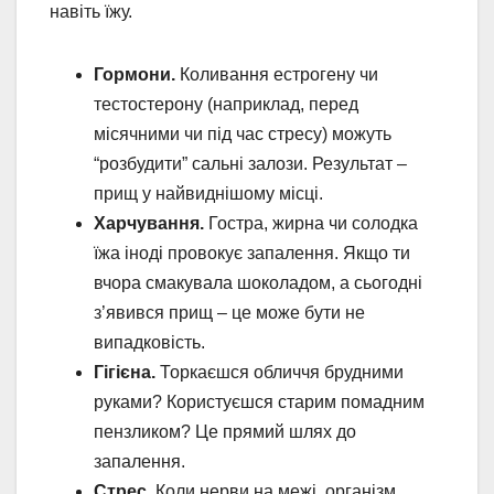
навіть їжу.
Гормони.
Коливання естрогену чи
тестостерону (наприклад, перед
місячними чи під час стресу) можуть
“розбудити” сальні залози. Результат –
прищ у найвиднішому місці.
Харчування.
Гостра, жирна чи солодка
їжа іноді провокує запалення. Якщо ти
вчора смакувала шоколадом, а сьогодні
з’явився прищ – це може бути не
випадковість.
Гігієна.
Торкаєшся обличчя брудними
руками? Користуєшся старим помадним
пензликом? Це прямий шлях до
запалення.
Стрес.
Коли нерви на межі, організм