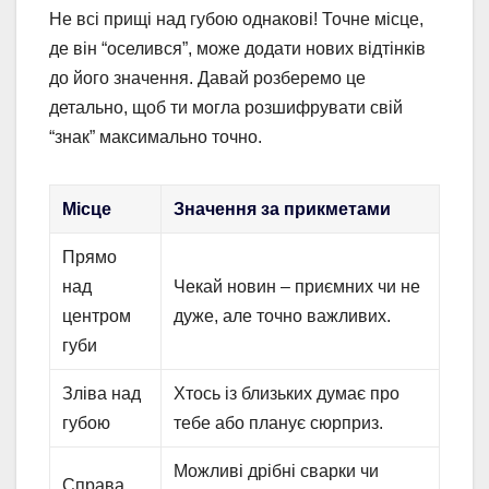
Не всі прищі над губою однакові! Точне місце,
де він “оселився”, може додати нових відтінків
до його значення. Давай розберемо це
детально, щоб ти могла розшифрувати свій
“знак” максимально точно.
Місце
Значення за прикметами
Прямо
над
Чекай новин – приємних чи не
центром
дуже, але точно важливих.
губи
Зліва над
Хтось із близьких думає про
губою
тебе або планує сюрприз.
Можливі дрібні сварки чи
Справа