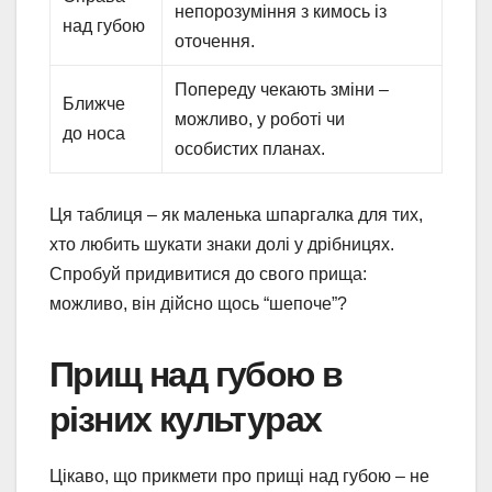
непорозуміння з кимось із
над губою
оточення.
Попереду чекають зміни –
Ближче
можливо, у роботі чи
до носа
особистих планах.
Ця таблиця – як маленька шпаргалка для тих,
хто любить шукати знаки долі у дрібницях.
Спробуй придивитися до свого прища:
можливо, він дійсно щось “шепоче”?
Прищ над губою в
різних культурах
Цікаво, що прикмети про прищі над губою – не