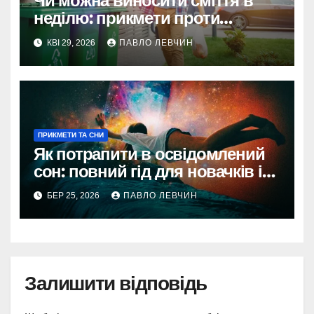
Чи можна виносити сміття в
неділю: прикмети проти
реальності
КВІ 29, 2026
ПАВЛО ЛЕВЧИН
ПРИКМЕТИ ТА СНИ
Як потрапити в освідомлений
сон: повний гід для новачків і
профі
БЕР 25, 2026
ПАВЛО ЛЕВЧИН
Залишити відповідь