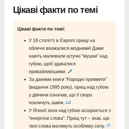
Цікаві факти по темі
Цікаві факти по темі:
У 18 столітті в Європі прищі на
обличчі вважалися модними! Дами
навіть малювали штучні “мушки” над
губою, щоб здаватися
привабливішими.
За даними книги “Народні прикмети”
(видання 1995 року), прищ над губою
у дівчини означав, що її скоро
покличуть заміж.
У Японії зона над губою асоціюється з
“енергією слова”. Прищ тут – знак, що
твої слова матимуть особливу силу.