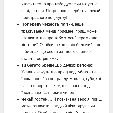
хтось таємно про тебе думає чи готується
освідчитися. Якщо прищ свербить – чекай
пристрасного поцілунку!
Попереду чекають плітки.
Інше
трактування менш приємне: прищ може
натякати, що про тебе хтось “перемиває
кісточки”. Особливо якщо він болючий – це
ніби знак, що слова за твоєю спиною
стають гострішими.
Ти багато брешеш.
У деяких регіонах
України кажуть, що прищ над губою – це
“покарання” за неправду. Мовляв, губи, які
часто говорять не те, що є насправді,
“позначаються” таким чином.
Чекай гостей.
Є й позитивна версія: прищ
може означати швидкий візит друзів чи
родичів. Особливо якщо він з’явився