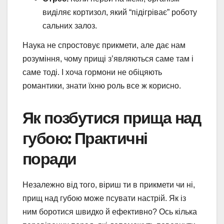
виділяє кортизол, який “підігріває” роботу
сальних залоз.
Наука не спростовує прикмети, але дає нам
розуміння, чому прищі з’являються саме там і
саме тоді. І хоча гормони не обіцяють
романтики, знати їхню роль все ж корисно.
Як позбутися прища над
губою: Практичні
поради
Незалежно від того, віриш ти в прикмети чи ні,
прищ над губою може псувати настрій. Як із
ним боротися швидко й ефективно? Ось кілька