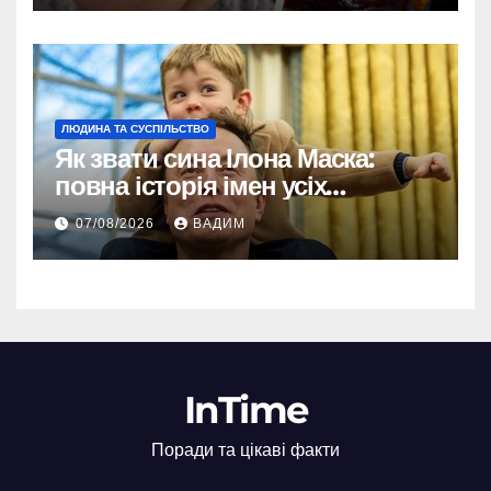
ЛЮДИНА ТА СУСПІЛЬСТВО
Як звати сина Ілона Маска:
повна історія імен усіх
хлопчиків мільярдера
07/08/2026
ВАДИМ
InTime
Поради та цікаві факти