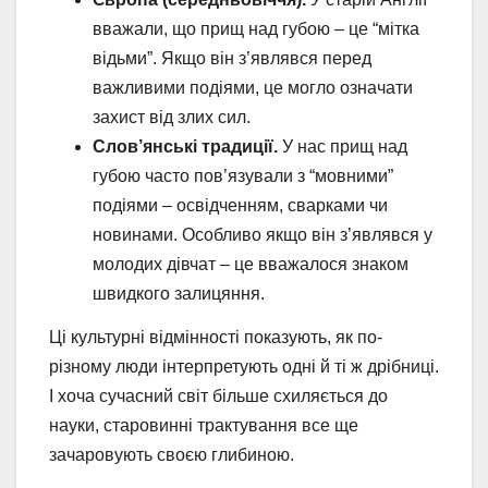
вважали, що прищ над губою – це “мітка
відьми”. Якщо він з’являвся перед
важливими подіями, це могло означати
захист від злих сил.
Слов’янські традиції.
У нас прищ над
губою часто пов’язували з “мовними”
подіями – освідченням, сварками чи
новинами. Особливо якщо він з’являвся у
молодих дівчат – це вважалося знаком
швидкого залицяння.
Ці культурні відмінності показують, як по-
різному люди інтерпретують одні й ті ж дрібниці.
І хоча сучасний світ більше схиляється до
науки, старовинні трактування все ще
зачаровують своєю глибиною.