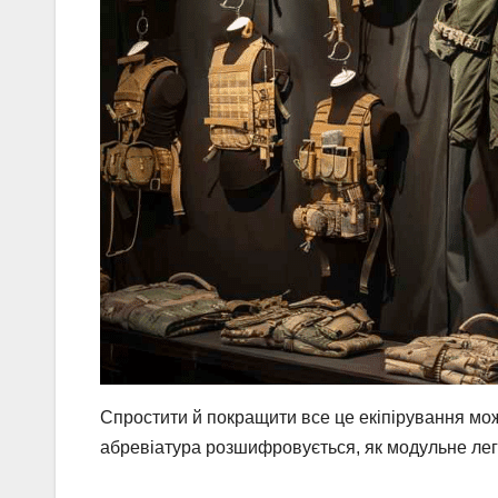
Спростити й покращити все це екіпірування м
абревіатура розшифровується, як модульне ле