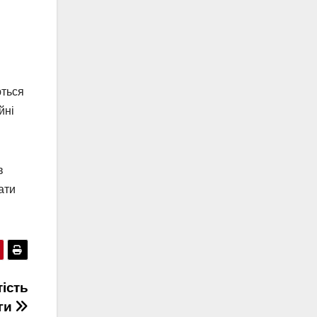
ються
йні
в
ати
тість
ги