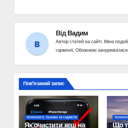
записів
Від
Вадим
Автор статей на сайті. Мені подо
гармонії. Обожнюю занурюватися у
Пов’язаний запис
ТЕХНОЛОГІЇ, ТЕХНІКА ТА ГАДЖЕТИ
ТЕХНОЛОГ
Як очистити кеш на
Що т