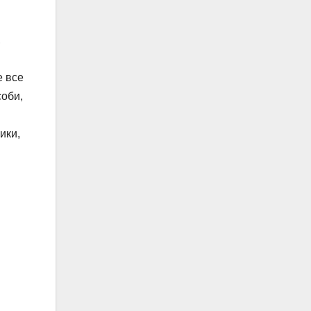
,
е все
соби,
ики,