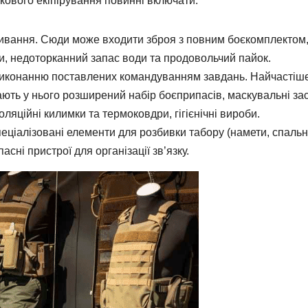
ькового екіпірування повинні включати:
живання. Сюди може входити зброя з повним боєкомплектом
кети, недоторканний запас води та продовольчий пайок.
иконанню поставлених командуванням завдань. Найчастіш
ають у нього розширений набір боєприпасів, маскувальні за
ляційні килимки та термоковдри, гігієнічні вироби.
ціалізовані елементи для розбивки табору (намети, спальн
асні пристрої для організації зв’язку.