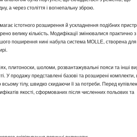
у, а через століття і вогнепальну зброю.
имагає істотного розширення й ускладнення подібних пристр
рено велику кількість. Модифікації змінювалися практично з
шого поширення нині набула система MOLLE, створена для 
рі.
іях, плитоноски, шоломи, розвантажувальні пояси та інші в
і. У продажу представлені базові та розширені комплекти,
всьому тілу, швидко скидаючи її за потреби. Перед купівле
ифікатів якості, сформованих після численних польових та