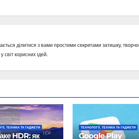
бається ділитися з вами простими секретами затишку, творчос
 світ корисних ідей.
ІЇ, ТЕХНІКА ТА ГАДЖЕТИ
ТЕХНОЛОГІЇ, ТЕХНІКА ТА ГАДЖЕТИ
аке HDR: як
Google Play