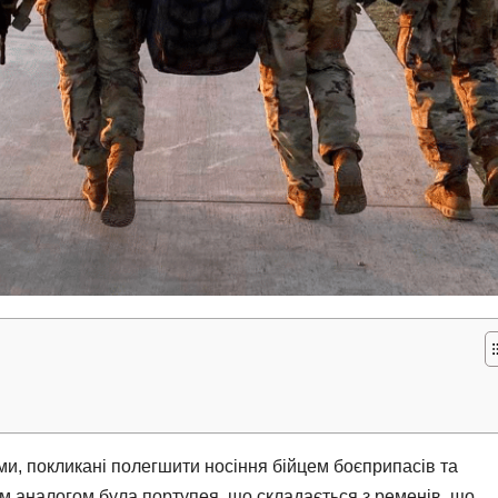
ми, покликані полегшити носіння бійцем боєприпасів та
м аналогом була портупея, що складається з ременів, що