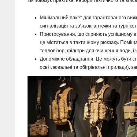
Як показує практика, набори тактичного та війс
Мінімальний пакет для гарантованого ви
сигналізація та зв’язок, аптечки та турні
Пристосування, що сприяють успішному в
це міститься в тактичному рюкзаку. Поміщ
тепловізор, фільтри для очищення води, ізо
Допоміжне обладнання. Це можуть бути спе
освітлювальні та обігрівальні прилади), зап