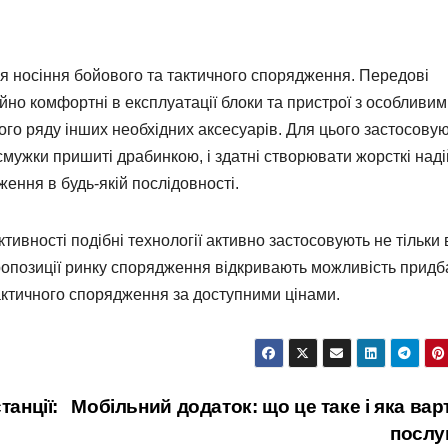
я носіння бойового та тактичного спорядження. Передові
но комфортні в експлуатації блоки та пристрої з особливим
ілого ряду інших необхідних аксесуарів. Для цього застосову
смужки пришиті драбинкою, і здатні створювати жорсткі наді
ення в будь-якій послідовності.
тивності подібні технології активно застосовують не тільки 
 пропозиції ринку спорядження відкривають можливість придб
актичного спорядження за доступними цінами.
танції:
Мобільний додаток: що це таке і яка вар
послу