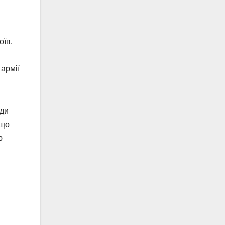
оїв.
армії
иди
 що
ю