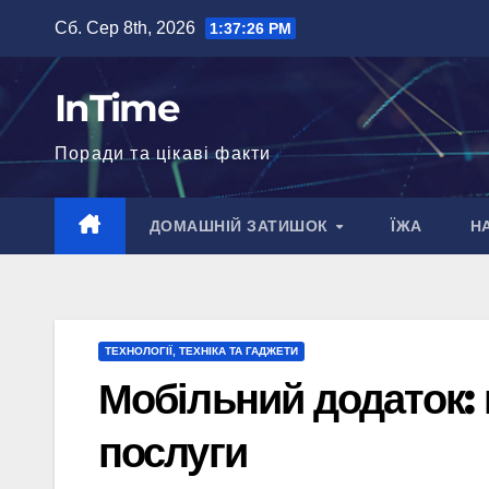
Перейти
Сб. Сер 8th, 2026
1:37:27 PM
до
вмісту
InTime
Поради та цікаві факти
ДОМАШНІЙ ЗАТИШОК
ЇЖА
Н
ТЕХНОЛОГІЇ, ТЕХНІКА ТА ГАДЖЕТИ
Мобільний додаток: щ
послуги