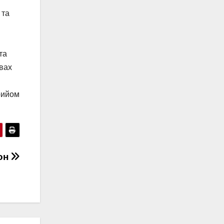
 та
та
овах
рийом
фон