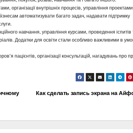
тами, організації внутрішніх процесів, управління проектами
бізнесам автоматизувати багато задач, надавати підтримку
слуги.
нційного навчання, управління курсами, проведення іспитів 
ріалів. Додатки для освіти стали особливо важливими в ум
ов’я пацієнтів, організації консультацій, нагадувань про п
тичному
Как сделать запись экрана на Ай