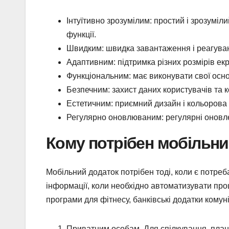
Інтуїтивно зрозумілим: простий і зрозумі
функції.
Швидким: швидка завантаження і реагуван
Адаптивним: підтримка різних розмірів ек
Функціональним: має виконувати свої осно
Безпечним: захист даних користувачів та 
Естетичним: приємний дизайн і кольорова
Регулярно оновлюваним: регулярні оновле
Кому потрібен мобільни
Мобільний додаток потрібен тоді, коли є потреб
інформації, коли необхідно автоматизувати про
програми для фітнесу, банківські додатки комуні
Приватним особам. Для спілкування, планув