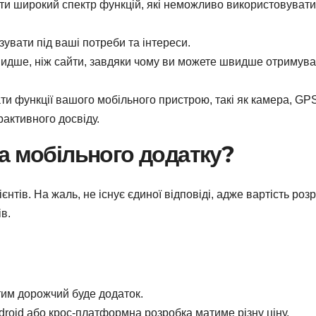
ти широкий спектр функцій, які неможливо використовувати
увати під ваші потреби та інтереси.
идше, ніж сайти, завдяки чому ви можете швидше отримува
и функції вашого мобільного пристрою, такі як камера, GP
рактивного досвіду.
а мобільного додатку?
нтів. На жаль, не існує єдиної відповіді, адже вартість роз
в.
тим дорожчий буде додаток.
roid або крос-платформна розробка матиме різну ціну.