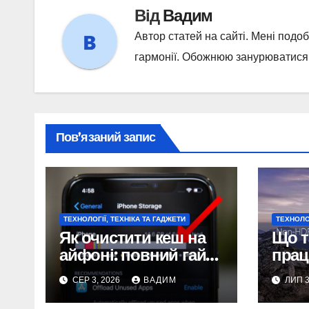
Від
Вадим
Автор статей на сайті. Мені подо
гармонії. Обожнюю занурюватися у
Пов’язаний запис
ТЕХНОЛОГІЇ, ТЕХНІКА ТА ГАДЖЕТИ
ТЕХНОЛОГ
Як очистити кеш на
Що т
айфоні: повний гайд
прац
2026
дина
СЕР 3, 2026
ВАДИМ
ЛИП 3