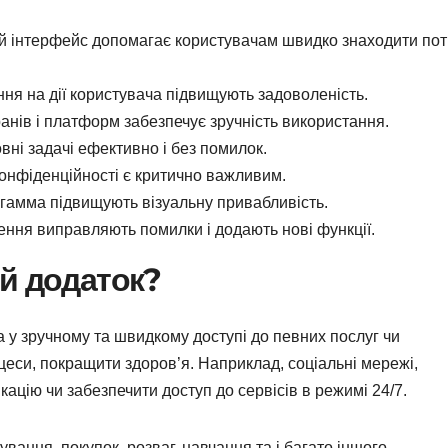
лий інтерфейс допомагає користувачам швидко знаходити пот
ня на дії користувача підвищують задоволеність.
ранів і платформ забезпечує зручність використання.
вні задачі ефективно і без помилок.
конфіденційності є критично важливим.
 гамма підвищують візуальну привабливість.
ння виправляють помилки і додають нові функції.
й додаток?
а у зручному та швидкому доступі до певних послуг чи
цеси, покращити здоров’я. Наприклад, соціальні мережі,
кацію чи забезпечити доступ до сервісів в режимі 24/7.
ання, покупок, розваг, навчання та і багато іншого.