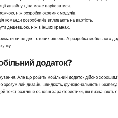
ації дизайну, ціна може варіюватися.
орожчою, ніж розробка окремих модулів.
ція команди розробників впливають на вартість.
ути дешевшою, ніж в інших країнах.
римати лише для готових рішень. А розробка мобільного до
хунку.
обільний додаток?
нування. Але що робить мобільний додаток дійсно хорошим
 зрозумілий дизайн, швидкість, функціональність і безпеку
й текст розгляне основні характеристики, які визначають я