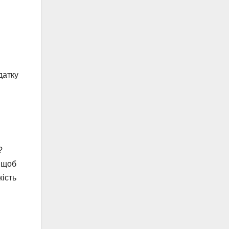
датку
?
, щоб
кість