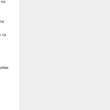
 на
ти
S та
робки