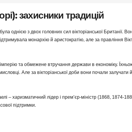
орі): захисники традицій
була однією з двох головних сил вікторіанської Британії. Во
підтримувала монархію й аристократію, але за правління Вікт
 імперію та обмежене втручання держави в економіку. Їхньо
исловці. Але за вікторіанської доби вони почали залучати 
лі – харизматичний лідер і прем’єр-міністр (1868, 1874-188
сової підтримки.