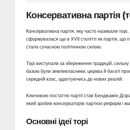
Консервативна партія (т
Консервативна партія, яку часто називали торі, 
сформувалася ще в XVII столітті як партія, що 
стала сучасною політичною силою.
Торі виступали за збереження традицій, сильну
базою були землевласники, церква й багаті пром
середній клас, адаптуючись до нових реалій.
Ключовою постаттю партії став Бенджамін Дізрае
який зробив консерваторів партією реформ і ма
Основні ідеї торі