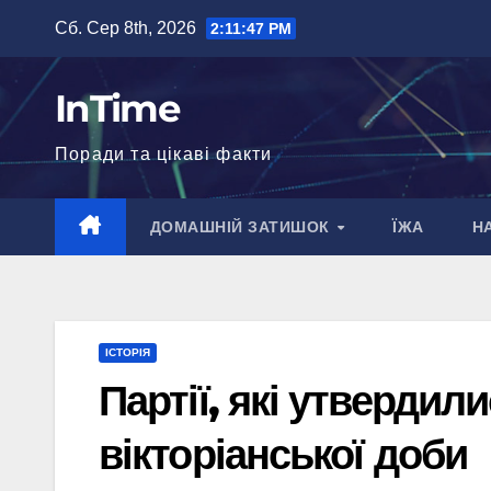
Перейти
Сб. Сер 8th, 2026
2:11:48 PM
до
вмісту
InTime
Поради та цікаві факти
ДОМАШНІЙ ЗАТИШОК
ЇЖА
Н
ІСТОРІЯ
Партії, які утвердили
вікторіанської доби