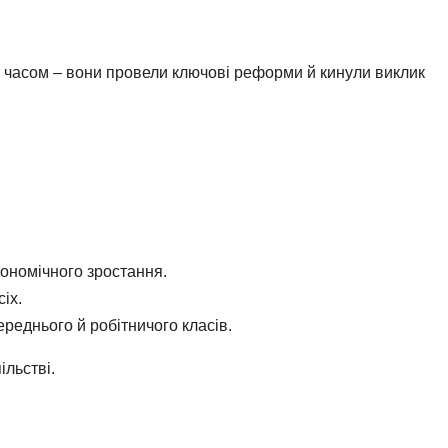
м часом – вони провели ключові реформи й кинули виклик
ономічного зростання.
іх.
реднього й робітничого класів.
ільстві.