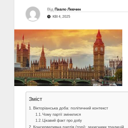
Від
Павло Левчин
КВІ 4, 2025
Зміст
Вікторіанська доба: політичний контекст
Чому партії змінилися
Цікавий факт про добу
Консервативна партія (торі): захисники традицій