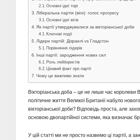
Основні ідеї торі
Ліберальна партія (віги): голос прогресу
Основні ідеї вігів
Як партії утверджувалися за вікторіанської доби
Ключові події
Лідери партій: Дізраелі vs Гладстон
Порівняння лідерів
Інші партії: зародження нових сил
Роль лейбористів
Цікавий факт про партії
Чому це важливо знати
Вікторіанська доба – це не лише час королеви Ві
політичне життя Великої Британії набуло нового 
вікторіанської доби? Відповідь проста, але захо
основою двопартійної системи, яка визначає бри
У цій статті ми не просто назвемо ці партії, а за