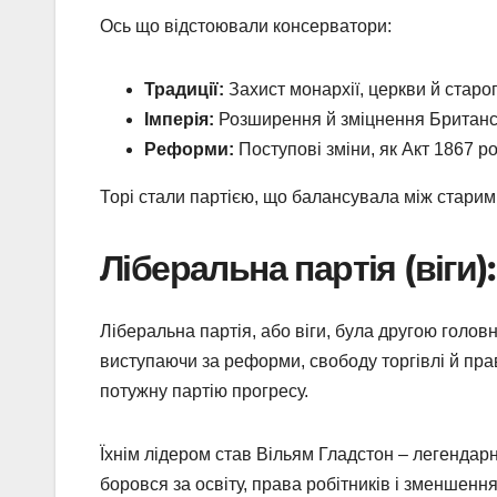
Ось що відстоювали консерватори:
Традиції:
Захист монархії, церкви й старог
Імперія:
Розширення й зміцнення Британськ
Реформи:
Поступові зміни, як Акт 1867 ро
Торі стали партією, що балансувала між старим 
Ліберальна партія (віги)
Ліберальна партія, або віги, була другою головн
виступаючи за реформи, свободу торгівлі й прав
потужну партію прогресу.
Їхнім лідером став Вільям Гладстон – легендарн
боровся за освіту, права робітників і зменшенн