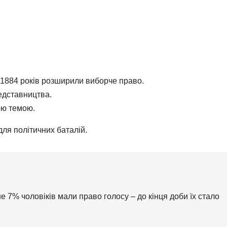
 1884 років розширили виборче право.
едставництва.
ою темою.
для політичних баталій.
ше 7% чоловіків мали право голосу – до кінця доби їх стало