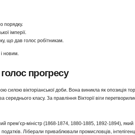
о порядку.
ої імперії.
ку, що дав голос робітникам.
і новим.
: голос прогресу
ою силою вікторіанської доби. Вона виникла як опозиція тор
а середнього класу. За правління Вікторії віги перетворили
ий прем’єр-міністр (1868-1874, 1880-1885, 1892-1894), який
я податків. Ліберали приваблювали промисловців, інтелігенц