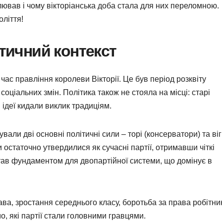
лював і чому вікторіанська доба стала для них переломною.
оліття!
ітичний контекст
 час правління королеви Вікторії. Це був період розквіту
 соціальних змін. Політика також не стояла на місці: старі
ідеї кидали виклик традиціям.
ували дві основні політичні сили – торі (консерватори) та ві
и остаточно утвердилися як сучасні партії, отримавши чіткі
став фундаментом для двопартійної системи, що домінує в
ва, зростання середнього класу, боротьба за права робітник
, які партії стали головними гравцями.