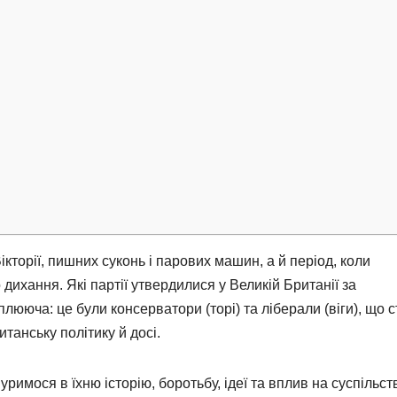
кторії, пишних суконь і парових машин, а й період, коли
дихання. Які партії утвердилися у Великій Британії за
плююча: це були консерватори (торі) та ліберали (віги), що 
танську політику й досі.
нуримося в їхню історію, боротьбу, ідеї та вплив на суспільст