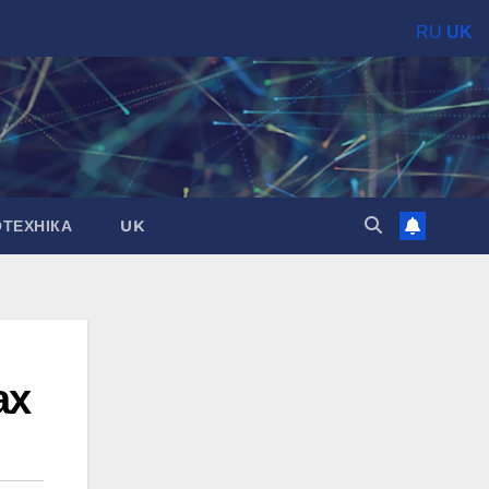
RU
UK
ОТЕХНІКА
UK
ах