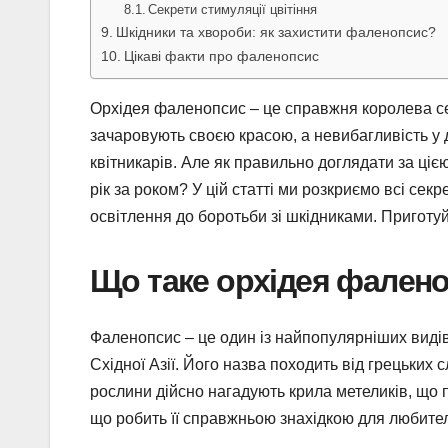
Секрети стимуляції цвітіння
Шкідники та хвороби: як захистити фаленопсис?
Цікаві факти про фаленопсис
Орхідея фаленопсис – це справжня королева сере
зачаровують своєю красою, а невибагливість у д
квітникарів. Але як правильно доглядати за ці
рік за роком? У цій статті ми розкриємо всі сек
освітлення до боротьби зі шкідниками. Приготуйт
Що таке орхідея фалено
Фаленопсис – це один із найпопулярніших видів 
Східної Азії. Його назва походить від грецьких слі
рослини дійсно нагадують крила метеликів, що п
що робить її справжньою знахідкою для любител