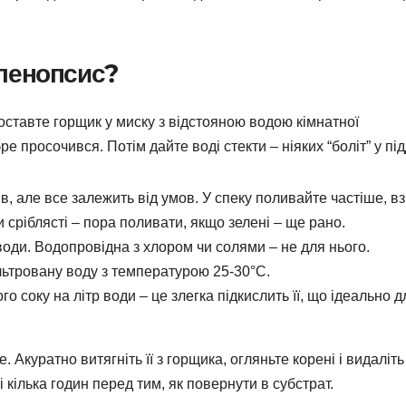
ленопсис?
ставте горщик у миску з відстояною водою кімнатної
 просочився. Потім дайте воді стекти – ніяких “боліт” у під
в, але все залежить від умов. У спеку поливайте частіше, в
и сріблясті – пора поливати, якщо зелені – ще рано.
ди. Водопровідна з хлором чи солями – не для нього.
льтровану воду з температурою 25-30°C.
 соку на літр води – це злегка підкислить її, що ідеально д
 Акуратно витягніть її з горщика, огляньте корені і видаліть
 кілька годин перед тим, як повернути в субстрат.