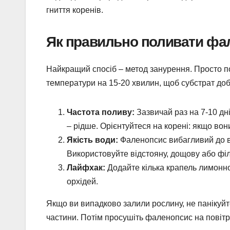
гниття коренів.
Як правильно поливати фа
Найкращий спосіб – метод занурення. Просто по
температури на 15-20 хвилин, щоб субстрат добре
Частота поливу:
Зазвичай раз на 7-10 дні
– рідше. Орієнтуйтеся на корені: якщо вон
Якість води:
Фаленопсис вибагливий до во
Використовуйте відстояну, дощову або фі
Лайфхак:
Додайте кілька крапель лимонного
орхідей.
Якщо ви випадково залили рослину, не панікуйте.
частини. Потім просушіть фаленопсис на повітрі