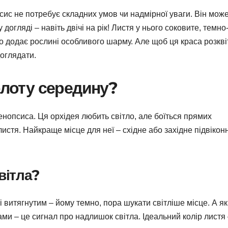
сис не потребує складних умов чи надмірної уваги. Він мож
 догляді – навіть двічі на рік! Листя у нього соковите, темно
 що додає рослині особливого шарму. Але щоб ця краса розкві
оглядати.
олоту середину?
енопсиса. Ця орхідея любить світло, але боїться прямих
листя. Найкраще місце для неї – східне або західне підвікон
вітла?
витягнутим – йому темно, пора шукати світліше місце. А я
и – це сигнал про надлишок світла. Ідеальний колір листя