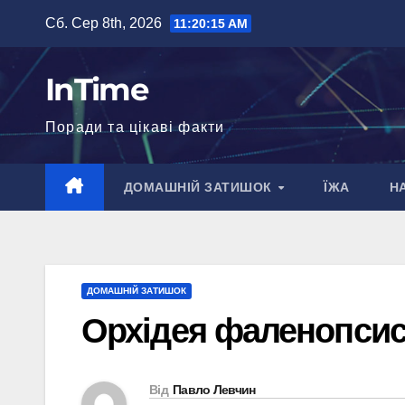
Перейти
Сб. Сер 8th, 2026
11:20:16 AM
до
вмісту
InTime
Поради та цікаві факти
ДОМАШНІЙ ЗАТИШОК
ЇЖА
Н
ДОМАШНІЙ ЗАТИШОК
Орхідея фаленопсис
Від
Павло Левчин