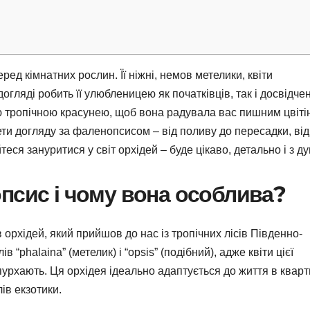
д кімнатних рослин. Її ніжні, немов метелики, квіти
огляді робить її улюбленицею як початківців, так і досвідче
єю тропічною красунею, щоб вона радувала вас пишним цвіт
рети догляду за фаленопсисом – від поливу до пересадки, від
еся зануритися у світ орхідей – буде цікаво, детально і з д
псис і чому вона особлива?
орхідей, який прийшов до нас із тропічних лісів Південно-
в “phalaina” (метелик) і “opsis” (подібний), адже квіти цієї
урхають. Ця орхідея ідеально адаптується до життя в кварт
ів екзотики.