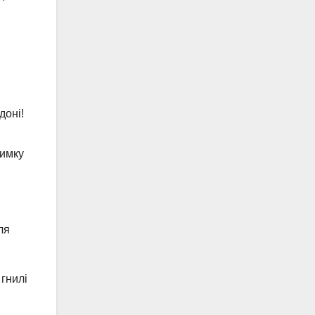
доні!
зимку
ля
 гнилі