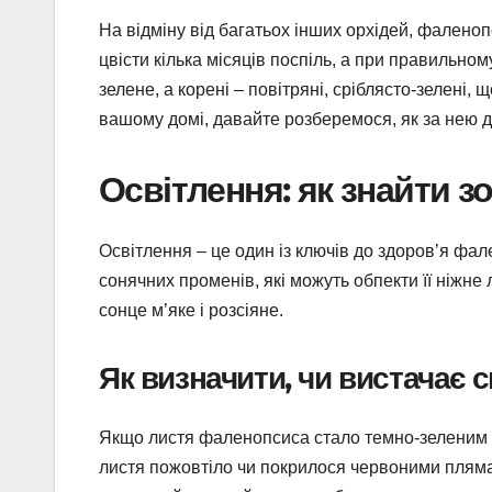
На відміну від багатьох інших орхідей, фаленоп
цвісти кілька місяців поспіль, а при правильному
зелене, а корені – повітряні, сріблясто-зелені,
вашому домі, давайте розберемося, як за нею д
Освітлення: як знайти з
Освітлення – це один із ключів до здоров’я фал
сонячних променів, які можуть обпекти її ніжне 
сонце м’яке і розсіяне.
Як визначити, чи вистачає с
Якщо листя фаленопсиса стало темно-зеленим і 
листя пожовтіло чи покрилося червоними плямам