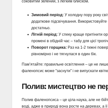
соковитий зелений, з легким блиском.
Зимовий період:
У холодну пору року св
додаткове підсвічування. Використовуйте 
достатньо.
Літній період:
У спеку краще притінити ор
промені в обідній час – табу для цієї тропіч
Поворот горщика:
Раз на 1-2 тижні пове
рівномірно і не тягнулася в один бік.
Пам’ятайте: правильне освітлення – це не лише п
фаленопсис може “заснути” і не випускати квітк
Полив: мистецтво не пе
Полив фаленопсиса – це ціла наука, але не бійт
воді, адже в природі вона росте на деревах, а 