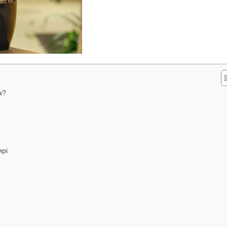
а?
ирі