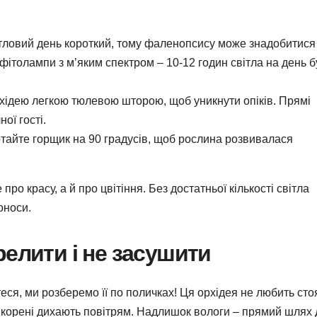
ітловий день короткий, тому фаленопсису може знадобитися
фітолампи з м’яким спектром – 10-12 годин світла на день б
хідею легкою тюлевою шторою, щоб уникнути опіків. Прямі
ної гості.
ртайте горщик на 90 градусів, щоб рослина розвивалася
ро красу, а й про цвітіння. Без достатньої кількості світла
оноси.
релити і не засушити
еся, ми розберемо її по поличках! Ця орхідея не любить сто
її корені дихають повітрям. Надлишок вологи – прямий шлях 