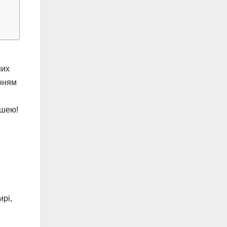
них
інням
ушею!
ирі,