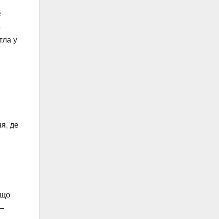
е
-
тла у
ня, де
кщо
 –