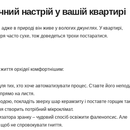
ічний настрій у вашій квартирі
адже в природі він живе у вологих джунглях. У квартирі,
ря часто сухе, тож доведеться трохи постаратися.
и життя орхідеї комфортнішим:
ля тих, хто хоче автоматизувати процес. Ставте його непод
 прямо на листя.
одою, покладіть зверху шар керамзиту і поставте горщик так
 створить потрібний мікроклімат.
изатора зранку – чудовий спосіб освіжити фаленопсис. Але
 щоб не спровокувати гниття.