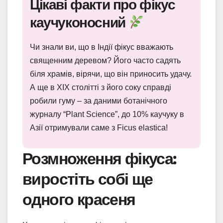
Цікаві факти про фікус
каучуконосний
Чи знали ви, що в Індії фікус вважають
священним деревом? Його часто садять
біля храмів, вірячи, що він приносить удачу.
А ще в XIX столітті з його соку справді
робили гуму – за даними ботанічного
журналу “Plant Science”, до 10% каучуку в
Азії отримували саме з Ficus elastica!
Розмноження фікуса:
виростіть собі ще
одного красеня