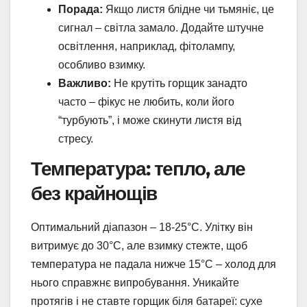
Порада:
Якщо листя блідне чи тьмяніє, це
сигнал – світла замало. Додайте штучне
освітлення, наприклад, фітолампу,
особливо взимку.
Важливо:
Не крутіть горщик занадто
часто – фікус не любить, коли його
“турбують”, і може скинути листя від
стресу.
Температура: тепло, але
без крайнощів
Оптимальний діапазон – 18-25°C. Улітку він
витримує до 30°C, але взимку стежте, щоб
температура не падала нижче 15°C – холод для
нього справжнє випробування. Уникайте
протягів і не ставте горщик біля батареї: сухе