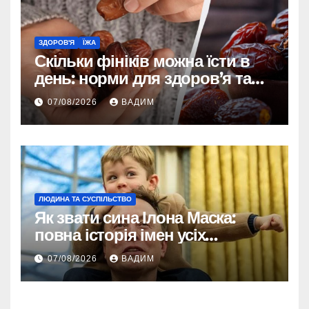
ЗДОРОВ'Я
ЇЖА
Скільки фініків можна їсти в
день: норми для здоров’я та
енергії
07/08/2026
ВАДИМ
ЛЮДИНА ТА СУСПІЛЬСТВО
Як звати сина Ілона Маска:
повна історія імен усіх
хлопчиків мільярдера
07/08/2026
ВАДИМ