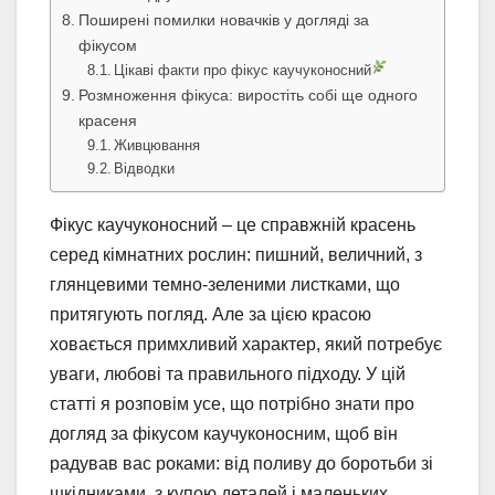
Поширені помилки новачків у догляді за
фікусом
Цікаві факти про фікус каучуконосний
Розмноження фікуса: виростіть собі ще одного
красеня
Живцювання
Відводки
Фікус каучуконосний – це справжній красень
серед кімнатних рослин: пишний, величний, з
глянцевими темно-зеленими листками, що
притягують погляд. Але за цією красою
ховається примхливий характер, який потребує
уваги, любові та правильного підходу. У цій
статті я розповім усе, що потрібно знати про
догляд за фікусом каучуконосним, щоб він
радував вас роками: від поливу до боротьби зі
шкідниками, з купою деталей і маленьких