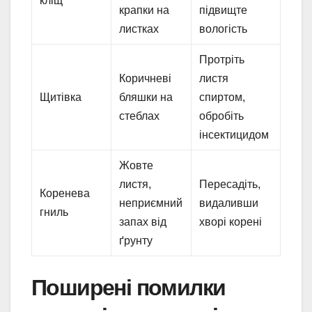
кліщ
крапки на
підвищте
листках
вологість
Протріть
Коричневі
листя
Щитівка
бляшки на
спиртом,
стеблах
обробіть
інсектицидом
Жовте
листя,
Пересадіть,
Коренева
неприємний
видаливши
гниль
запах від
хворі корені
ґрунту
Поширені помилки