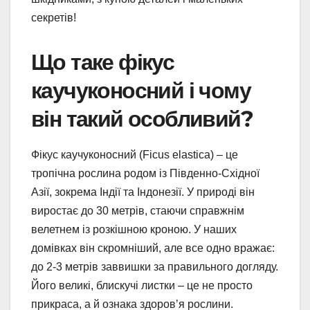
секретів!
Що таке фікус
каучуконосний і чому
він такий особливий?
Фікус каучуконосний (Ficus elastica) – це
тропічна рослина родом із Південно-Східної
Азії, зокрема Індії та Індонезії. У природі він
виростає до 30 метрів, стаючи справжнім
велетнем із розкішною кроною. У наших
домівках він скромніший, але все одно вражає:
до 2-3 метрів заввишки за правильного догляду.
Його великі, блискучі листки – це не просто
прикраса, а й ознака здоров’я рослини.