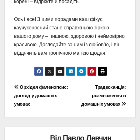
корені – відріжте й посадіть.
Ось і все! З цими порадами ваш фікус
каучуконосний стане справжньою зіркою
вашого дому – пишною, здоровою і неймовірно
красивою. Доглядайте за ним із любов’ю, і він
віддячить вам тропічною магією щодня.
Навігація
Орхідея фаленопсис:
Традесканція:
догляд у домашніх
розмноження в
записів
умовах
домашніх умовах
Від
Павло Левчин