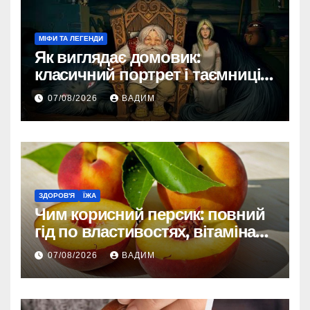
МІФИ ТА ЛЕГЕНДИ
Як виглядає домовик:
класичний портрет і таємниці
зовнішності
07/08/2026
ВАДИМ
ЗДОРОВ'Я
ЇЖА
Чим корисний персик: повний
гід по властивостях, вітамінах і
впливі на організм
07/08/2026
ВАДИМ