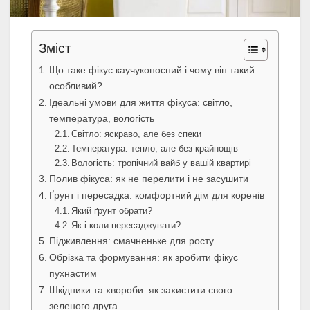
Зміст
Що таке фікус каучуконосний і чому він такий
особливий?
Ідеальні умови для життя фікуса: світло,
температура, вологість
Світло: яскраво, але без спеки
Температура: тепло, але без крайнощів
Вологість: тропічний вайб у вашій квартирі
Полив фікуса: як не перелити і не засушити
Ґрунт і пересадка: комфортний дім для коренів
Який ґрунт обрати?
Як і коли пересаджувати?
Підживлення: смачненьке для росту
Обрізка та формування: як зробити фікус
пухнастим
Шкідники та хвороби: як захистити свого
зеленого друга