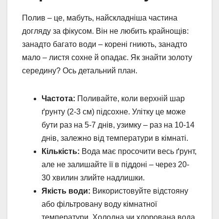
Полив – це, мабуть, найскладніша частина
догляду за фікусом. Він не любить крайнощів:
занадто багато води – корені гниють, занадто
мало – листя сохне й опадає. Як знайти золоту
середину? Ось детальний план.
Частота:
Поливайте, коли верхній шар
ґрунту (2-3 см) підсохне. Улітку це може
бути раз на 5-7 днів, узимку – раз на 10-14
днів, залежно від температури в кімнаті.
Кількість:
Вода має просочити весь ґрунт,
але не залишайте її в піддоні – через 20-
30 хвилин злийте надлишки.
Якість води:
Використовуйте відстояну
або фільтровану воду кімнатної
температури. Холодна чи хлорована вода