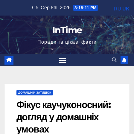
Перейти
Сб. Сер 8th, 2026
3:18:12 PM
RU
UK
до
вмісту
InTime
Поради та цікаві факти
ДОМАШНІЙ ЗАТИШОК
Фікус каучуконосний:
догляд у домашніх
умовах