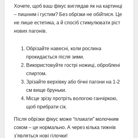
Хочете, щоб ваш фікус виглядав як на картинці
– пишним і густим? Без обрізки не обійтися. Це
не лише естетика, а й спосіб стимулювати ріст
нових пагонів.
Обрізайте навесні, коли рослина
прокидається після зими.
Використовуйте гострі ножиці, оброблені
спиртом.
Зрізайте верхівку або бічні пагони на 1-2
см вище бруньки.
Місце зрізу протріть вологою ганчіркою,
щоб прибрати сік.
Після обрізки фікус може “плакати” молочним
соком – це нормально. А через кілька тижнів
з’являться нові гілочки!