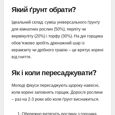
Який ґрунт обрати?
Ідеальний склад: суміш універсального ґрунту
для кімнатних рослин (50%), перліту чи
вермікуліту (20%) і торфу (30%). На дні горщика
обов’язково зробіть дренажний шар із
керамзиту чи дрібного гравію – це врятує корені
від гниття.
Як і коли пересаджувати?
Молоді фікуси пересаджують щороку навесні,
коли корені заповнять горщик. Дорослі рослини
– раз на 2-3 роки або коли ґрунт виснажиться.
Обережно витягніть рослину з горщика,