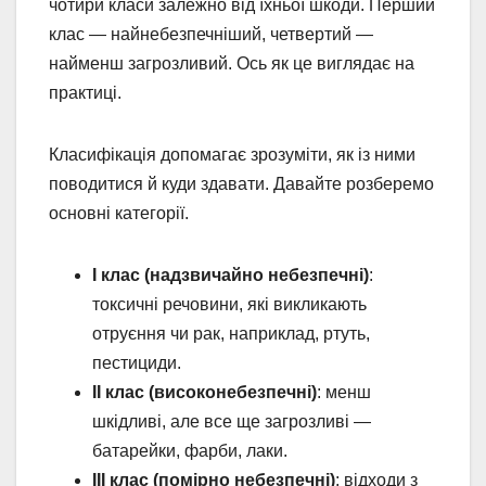
чотири класи залежно від їхньої шкоди. Перший
клас — найнебезпечніший, четвертий —
найменш загрозливий. Ось як це виглядає на
практиці.
Класифікація допомагає зрозуміти, як із ними
поводитися й куди здавати. Давайте розберемо
основні категорії.
I клас (надзвичайно небезпечні)
:
токсичні речовини, які викликають
отруєння чи рак, наприклад, ртуть,
пестициди.
II клас (високонебезпечні)
: менш
шкідливі, але все ще загрозливі —
батарейки, фарби, лаки.
III клас (помірно небезпечні)
: відходи з