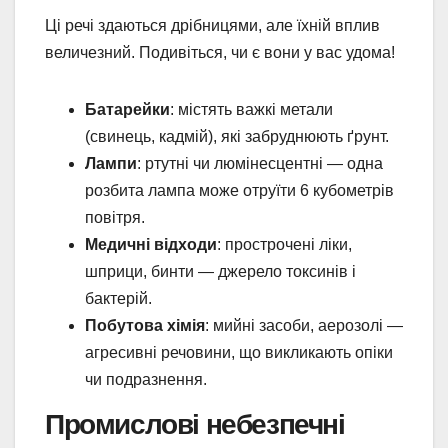
Ці речі здаються дрібницями, але їхній вплив
величезний. Подивіться, чи є вони у вас удома!
Батарейки
: містять важкі метали
(свинець, кадмій), які забруднюють ґрунт.
Лампи
: ртутні чи люмінесцентні — одна
розбита лампа може отруїти 6 кубометрів
повітря.
Медичні відходи
: прострочені ліки,
шприци, бинти — джерело токсинів і
бактерій.
Побутова хімія
: мийні засоби, аерозолі —
агресивні речовини, що викликають опіки
чи подразнення.
Промислові небезпечні