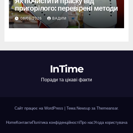
Як почистити праску від
пригорілого: перевірені методи
06/08/2026
ВАДИМ
InTime
Поради та цікаві факти
Сайт працює на WordPress
|
Тема:Newsup за
Themeansar
.
Home
Контакти
Політика конфіденційності
Про нас
Угода користувача