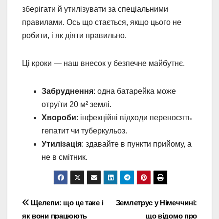
зберігати й утилізувати за спеціальними
правилами. Ось що стається, якщо цього не
робити, і як діяти правильно.
Ці кроки — наш внесок у безпечне майбутнє.
Забруднення
: одна батарейка може
отруїти 20 м² землі.
Хвороби
: інфекційні відходи переносять
гепатит чи туберкульоз.
Утилізація
: здавайте в пункти прийому, а
не в смітник.
Навігація
Щелепи: що це таке і
Землетрус у Німеччині:
як вони працюють
що відомо про