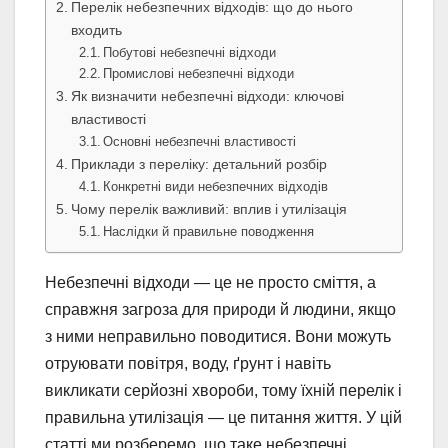
Перелік небезпечних відходів: що до нього
входить
Побутові небезпечні відходи
Промислові небезпечні відходи
Як визначити небезпечні відходи: ключові
властивості
Основні небезпечні властивості
Приклади з переліку: детальний розбір
Конкретні види небезпечних відходів
Чому перелік важливий: вплив і утилізація
Наслідки й правильне поводження
Небезпечні відходи — це не просто сміття, а
справжня загроза для природи й людини, якщо
з ними неправильно поводитися. Вони можуть
отруювати повітря, воду, ґрунт і навіть
викликати серйозні хвороби, тому їхній перелік і
правильна утилізація — це питання життя. У цій
статті ми розберемо, що таке небезпечні