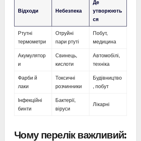
Де
Відходи
Небезпека
утворюють
ся
Ртутні
Отруйні
Побут,
термометри
пари ртуті
медицина
Акумулятор
Свинець,
Автомобілі,
и
кислоти
техніка
Фарби й
Токсичні
Будівництво
лаки
розчинники
, побут
Інфекційні
Бактерії,
Лікарні
бинти
віруси
Чому перелік важливий: