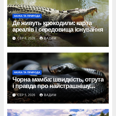
НАУКА ТА ПРИРОДА
Де живуть крокодили: карта
ареалів і середовища існування
СЕР 6, 2026
ВАДИМ
НАУКА ТА ПРИРОДА
Чорна мамба: швидкість, отрута
і правда про найстрашнішу
змію Африки
СЕР 5, 2026
ВАДИМ