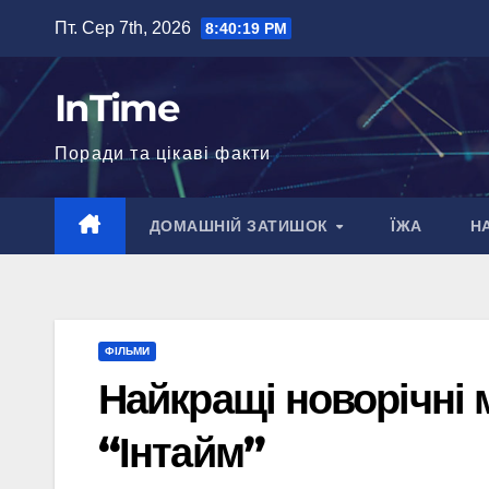
Перейти
Пт. Сер 7th, 2026
8:40:20 PM
до
вмісту
InTime
Поради та цікаві факти
ДОМАШНІЙ ЗАТИШОК
ЇЖА
Н
ФІЛЬМИ
Найкращі новорічні 
“Інтайм”