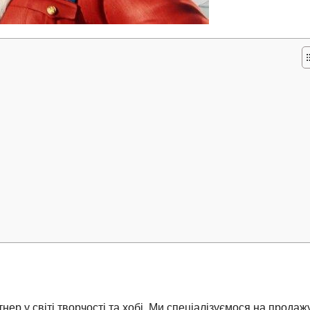
нер у світі творчості та хобі. Ми спеціалізуємося на продаж