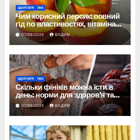
ЗДОРОВ'Я
ЇЖА
Чим корисний персик: повний
гід по властивостях, вітамінах і
впливі на організм
07/08/2026
ВАДИМ
ЗДОРОВ'Я
ЇЖА
Скільки фініків можна їсти в
день: норми для здоров’я та
енергії
07/08/2026
ВАДИМ