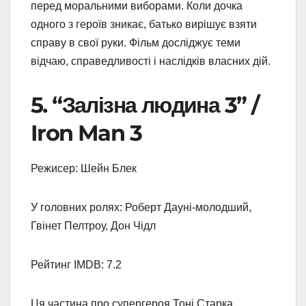
перед моральними виборами. Коли дочка
одного з героїв зникає, батько вирішує взяти
справу в свої руки. Фільм досліджує теми
відчаю, справедливості і наслідків власних дій.
5. “Залізна людина 3” /
Iron Man 3
Режисер: Шейн Блек
У головних ролях: Роберт Дауні-молодший,
Гвінет Пелтроу, Дон Чідл
Рейтинг IMDB: 7.2
Ця частина про супергероя Тоні Старка