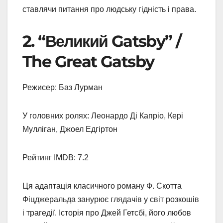
ставлячи питання про людську гідність і права.
2. “Великий Gatsby” /
The Great Gatsby
Режисер: Баз Лурман
У головних ролях: Леонардо Ді Капріо, Кері
Мулліган, Джоел Едгіртон
Рейтинг IMDB: 7.2
Ця адаптація класичного роману Ф. Скотта
Фіцджеральда занурює глядачів у світ розкошів
і трагедії. Історія про Джей Гетсбі, його любов