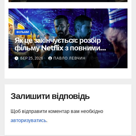
ФІЛЬМИ
Як це закінчується: розбір
фільму Netflix з повними
спойлерами
БЕР 25, 2026
ПАВЛО ЛЕВЧИН
Залишити відповідь
Щоб відправити коментар вам необхідно
авторизуватись
.