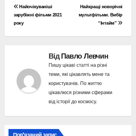
Навігація
Найочікуваніші
Найкращі новорічні
зарубіжні фільми 2021
мультфільми. Вибір
записів
року
“Інтайм”
Від
Павло Левчин
Пишу цікаві статті на різні
теми, які цікавлять мене та
користувачів. По життю
цікавлюся різними сферами
від історії до космосу.
Пов’язаний запис