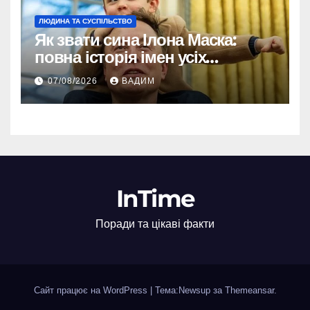
ЛЮДИНА ТА СУСПІЛЬСТВО
Як звати сина Ілона Маска:
повна історія імен усіх
хлопчиків мільярдера
07/08/2026
ВАДИМ
InTime
Поради та цікаві факти
Сайт працює на WordPress
|
Тема:Newsup за
Themeansar
.