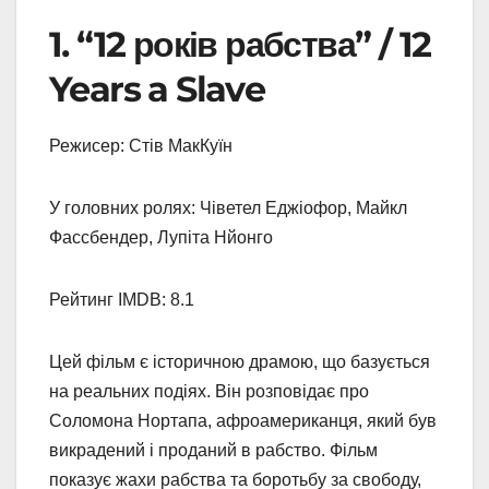
1. “12 років рабства” / 12
Years a Slave
Режисер: Стів МакКуїн
У головних ролях: Чіветел Еджіофор, Майкл
Фассбендер, Лупіта Нйонго
Рейтинг IMDB: 8.1
Цей фільм є історичною драмою, що базується
на реальних подіях. Він розповідає про
Соломона Нортапа, афроамериканця, який був
викрадений і проданий в рабство. Фільм
показує жахи рабства та боротьбу за свободу,