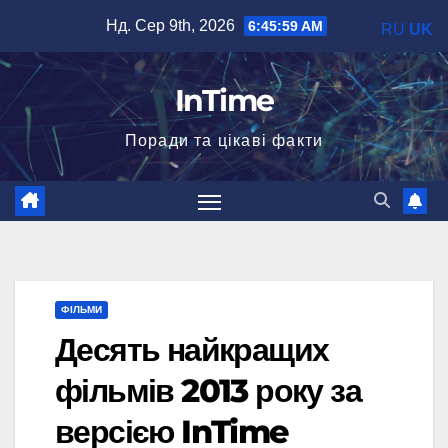
Перейти
Нд. Сер 9th, 2026
6:46:00 AM
RU
UK
до
вмісту
InTime
Поради та цікаві факти
ФІЛЬМИ
Десять найкращих
фільмів 2013 року за
версією InTime